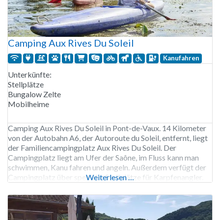
Camping Aux Rives Du Soleil
Kanufahren
Unterkünfte:
Stellplätze
Bungalow Zelte
Mobilheime
Camping Aux Rives Du Soleil in Pont-de-Vaux. 14 Kilometer
von der Autobahn A6, der Autoroute du Soleil, entfernt, liegt
der Familiencampingplatz Aux Rives Du Soleil. Der
Campingplatz liegt am Ufer der Saône, im Fluss kann man
schwimmen, Kanu fahren und angeln. Außerdem verfügt der
Campingplatz über spezielle Stellplätze für Karpfenangler.
Weiterlesen …
Dank seiner idealen Lage in der Nähe der Autobahn A6