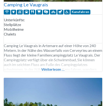
Camping Le Vaugrais
Kanufahren
Unterkünfte:
Stellplätze
Mobilheime
Chalets
Camping Le Vaugrais in Artemare auf einer Höhe von 240
Metern. In der Nähe des Wasserfalls von Cerveyrieu an einem
Fluss liegt der kleine Familiencampingplatz Le Vaugrais. Der
Campingplatz verfügt über ein Schwimmbad, Sie können
auch im seichten Fluss am Fuße des Campingplatzes
schwimmen. In der Nähe können Sie Kanu fahren, wandern
Weiterlesen …
und reiten. Für Radfahrer liegt der 1500 Meter