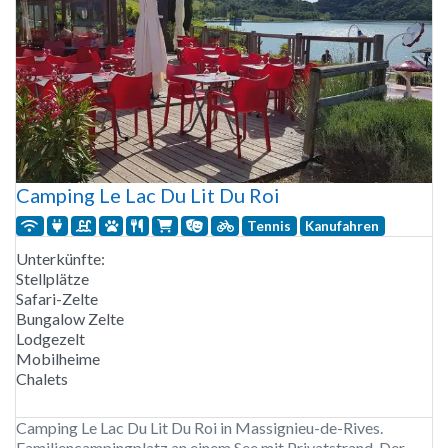
Camping Le Lac Du Lit Du Roi
Tennis
Kanufahren
Unterkünfte:
Stellplätze
Safari-Zelte
Bungalow Zelte
Lodgezelt
Mobilheime
Chalets
Camping Le Lac Du Lit Du Roi in Massignieu-de-Rives.
Familiencampingplatz an einem See mit Privatstrand. Der