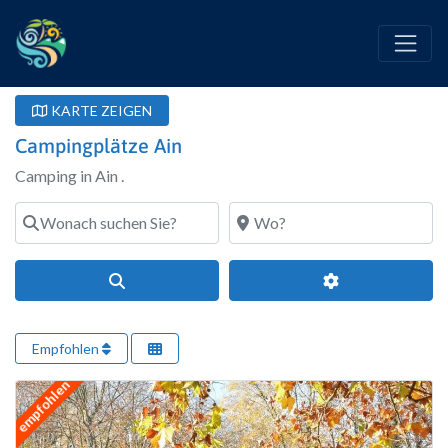
KARTE ZEIGEN
Campingplätze Ain
Camping in Ain .
Wonach suchen Sie?
Wo?
Suchen
Erweiterte Filte
Empfohlen
empfohlen