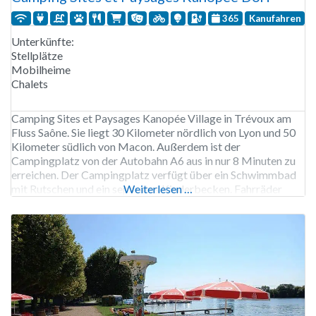
365
Kanufahren
Unterkünfte:
Stellplätze
Mobilheime
Chalets
Camping Sites et Paysages Kanopée Village in Trévoux am
Fluss Saône. Sie liegt 30 Kilometer nördlich von Lyon und 50
Kilometer südlich von Macon. Außerdem ist der
Campingplatz von der Autobahn A6 aus in nur 8 Minuten zu
erreichen. Der Campingplatz verfügt über ein Schwimmbad
mit Rutschen und ein separates Kinderbecken. Fahrräder
Weiterlesen …
können auf dem Campingplatz gemietet werden; in der