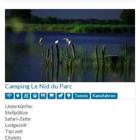
Kinderbecken verfügt. Außerdem kann man Ponyreiten und
in der Hochsaison gibt es
Camping Le Nid du Parc
Tennis
Kanufahren
Unterkünfte:
Stellplätze
Safari-Zelte
Lodgezelt
Tipi zelt
Chalets