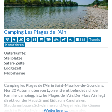
Camping Les Plages de l’Ain
365
Tennis
Kanufahren
Unterkünfte:
Stellplätze
Safari-Zelte
Lodgezelt
Mobilheime
Camping les Plages de l’Ain in Saint-Maurice-de-Gourdans.
Nur 20 Autominuten von Lyon entfernt befindet sich der
Familiencampingplatz les Plages de l’Ain. Der Fluss Ain liegt
direkt vor der Haustür und lädt zum Kanufahren,
Staudammbauen, Schwimmen und Angeln ein. Sie können
auch im Pool schwimmen, der über ein separates
Weiterlesen …