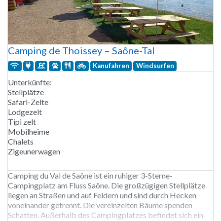
Camping de Thoissey – Saône-Tal
Kanufahren
Windsurfen
Unterkünfte:
Stellplätze
Safari-Zelte
Lodgezelt
Tipi zelt
Mobilheime
Chalets
Zigeunerwagen
Camping du Val de Saône ist ein ruhiger 3-Sterne-
Campingplatz am Fluss Saône. Die großzügigen Stellplätze
liegen an Straßen und auf Feldern und sind durch Hecken
voneinander getrennt. Die vereinzelten Bäume spenden
Schatten. Außerhalb des Campingplatzes befindet sich ein