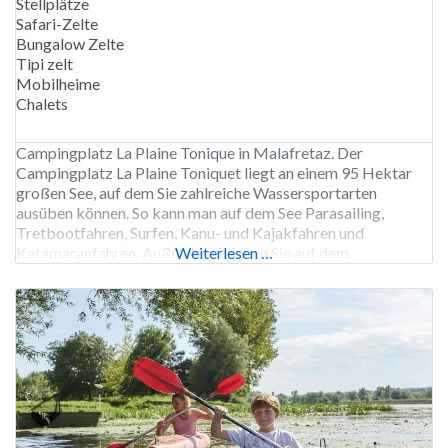
Stellplätze
Safari-Zelte
Bungalow Zelte
Tipi zelt
Mobilheime
Chalets
Campingplatz La Plaine Tonique in Malafretaz. Der
Campingplatz La Plaine Toniquet liegt an einem 95 Hektar
großen See, auf dem Sie zahlreiche Wassersportarten
ausüben können. So kann man auf dem See Parasailing,
Tretbootfahren, Surfen, Kanu- und Kajakfahren und
Katamaranfahren. Außerdem können Sie auf dem
Weiterlesen …
Campingplatz Fahrräder mieten und in der Nähe Paintball
und Go-Kart fahren. Der Campingplatz verfügt über einen