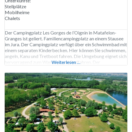
Unterkünfte:
Stellplätze
Mobilheime
Chalets
Der Campingplatz Les Gorges de l’Oignin in Matafelon-
Granges ist geliert. Familiencampingplatz an einem Stausee
im Jura. Der Campingplatz verfügt über ein Schwimmbad mit
einem separaten Kinderbecken. Hier können Sie schwimmen,
angeln, Kanu und Tretboot fahren. Die Umgebung eignet sich
hervorragend zum Wandern und Radfahren. Der
Weiterlesen …
Campingplatz Les Gorges de l’Oignin ist geschlossen. 130
Stellplätze. Vermietung von Stellplätzen, Chalets und