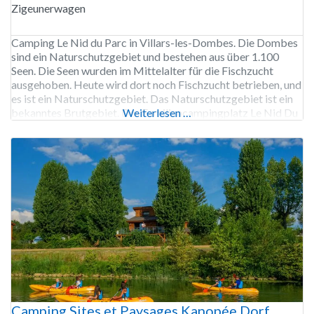
Zigeunerwagen
Camping Le Nid du Parc in Villars-les-Dombes. Die Dombes
sind ein Naturschutzgebiet und bestehen aus über 1.100
Seen. Die Seen wurden im Mittelalter für die Fischzucht
ausgehoben. Heute wird dort noch Fischzucht betrieben, und
es ist ein Naturschutzgebiet. Das Naturschutzgebiet ist ein
bekanntes Brutgebiet. Der Familiencampingplatz Le Nid Du
Weiterlesen …
Parc befindet sich inmitten dieses Naturschutzgebietes. Der
Campingplatz verfügt über einen
Camping Sites et Paysages Kanopée Dorf