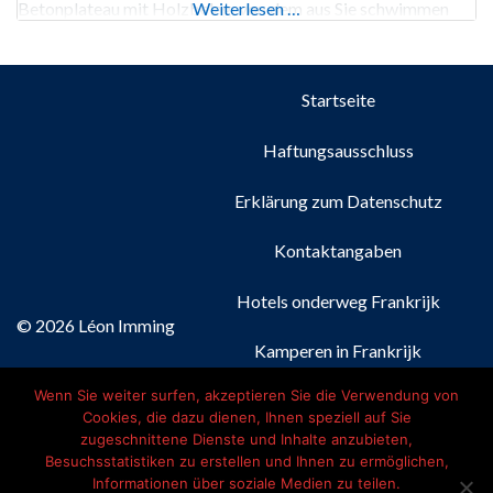
Betonplateau mit Holzbelag, von dem aus Sie schwimmen
Weiterlesen …
können. Auch Kanus und Boote können gemietet werden. Sie
können dort aber auch Wasserski
Startseite
Haftungsausschluss
Erklärung zum Datenschutz
Kontaktangaben
Hotels onderweg Frankrijk
© 2026 Léon Imming
Kamperen in Frankrijk
Wenn Sie weiter surfen, akzeptieren Sie die Verwendung von
Nederlands
(
Niederländisch
)
Cookies, die dazu dienen, Ihnen speziell auf Sie
zugeschnittene Dienste und Inhalte anzubieten,
Français
(
Französisch
)
Besuchsstatistiken zu erstellen und Ihnen zu ermöglichen,
Informationen über soziale Medien zu teilen.