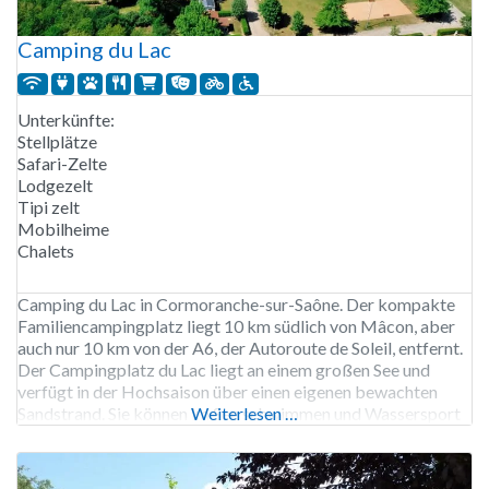
Camping du Lac
Unterkünfte:
Stellplätze
Safari-Zelte
Lodgezelt
Tipi zelt
Mobilheime
Chalets
Camping du Lac in Cormoranche-sur-Saône. Der kompakte
Familiencampingplatz liegt 10 km südlich von Mâcon, aber
auch nur 10 km von der A6, der Autoroute de Soleil, entfernt.
Der Campingplatz du Lac liegt an einem großen See und
verfügt in der Hochsaison über einen eigenen bewachten
Sandstrand. Sie können im See schwimmen und Wassersport
Weiterlesen …
treiben. Außerdem können Sie im See Karpfen