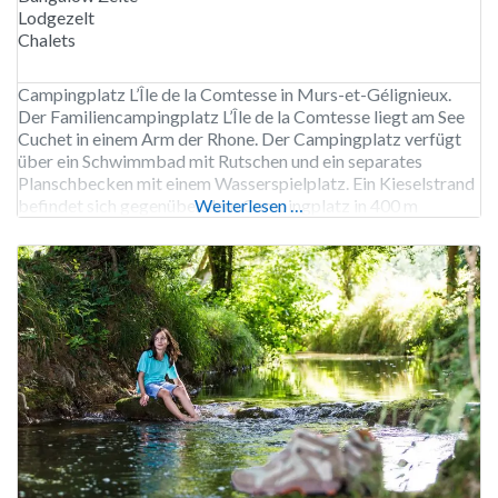
Lodgezelt
Chalets
Campingplatz L’Île de la Comtesse in Murs-et-Gélignieux.
Der Familiencampingplatz L’Île de la Comtesse liegt am See
Cuchet in einem Arm der Rhone. Der Campingplatz verfügt
über ein Schwimmbad mit Rutschen und ein separates
Planschbecken mit einem Wasserspielplatz. Ein Kieselstrand
befindet sich gegenüber dem Campingplatz in 400 m
Weiterlesen …
Entfernung; der Strand ist nur mit dem Auto zu erreichen. Der
Campingplatz hat