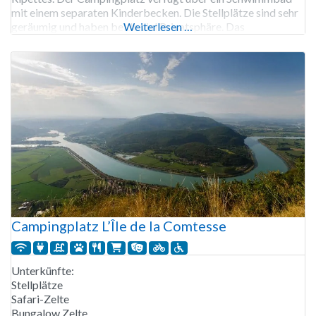
mit einem separaten Kinderbecken. Die Stellplätze sind sehr
geräumig und haben beide viel Privatsphäre. Das
Weiterlesen …
parkähnliche Gelände ist voll von Blumenrabatten, und im
Pflückgarten kann man auch Gemüse pflücken. In
Campingplatz L’Île de la Comtesse
Unterkünfte:
Stellplätze
Safari-Zelte
Bungalow Zelte