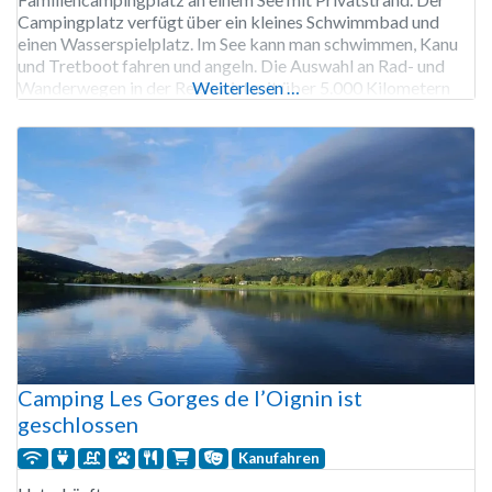
Campingplatz verfügt über ein kleines Schwimmbad und
einen Wasserspielplatz. Im See kann man schwimmen, Kanu
und Tretboot fahren und angeln. Die Auswahl an Rad- und
Wanderwegen in der Region ist mit über 5.000 Kilometern
Weiterlesen …
markierter Routen riesig. Außerdem können Sie auf dem
Campingplatz Fahrräder
Camping Les Gorges de l’Oignin ist
geschlossen
Kanufahren