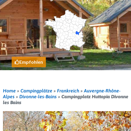
Empfohlen
Home
»
Campingplätze
»
Frankreich
»
Auvergne-Rhône-
Alpes
»
Divonne-les-Bains
»
Campingplatz Huttopia Divonne
les Bains