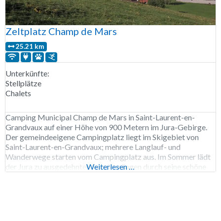
Zeltplatz Champ de Mars
25.21 km
Unterkünfte:
Stellplätze
Chalets
Camping Municipal Champ de Mars in Saint-Laurent-en-
Grandvaux auf einer Höhe von 900 Metern im Jura-Gebirge.
Der gemeindeeigene Campingplatz liegt im Skigebiet von
Saint-Laurent-en-Grandvaux; mehrere Langlauf- und
Wanderwege starten vom Campingplatz aus. Im Sommer lädt
der Jura zu ausgedehnten Spaziergängen durch seine schöne
Weiterlesen …
Landschaft ein. Der städtische Campingplatz Champ de Mars
ist von Mitte Dezember bis Anfang Oktober geöffnet.