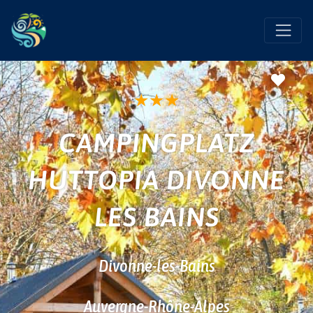
Favo
★
★
★
CAMPINGPLATZ
HUTTOPIA DIVONNE
LES BAINS
Divonne-les-Bains
Auvergne-Rhône-Alpes