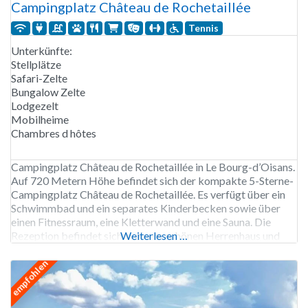
Campingplatz Château de Rochetaillée
Tennis
Unterkünfte:
Stellplätze
Safari-Zelte
Bungalow Zelte
Lodgezelt
Mobilheime
Chambres d hôtes
Campingplatz Château de Rochetaillée in Le Bourg-d’Oisans.
Auf 720 Metern Höhe befindet sich der kompakte 5-Sterne-
Campingplatz Château de Rochetaillée. Es verfügt über ein
Schwimmbad und ein separates Kinderbecken sowie über
einen Fitnessraum, eine Kletterwand und eine Sauna. Die
Rezeption befindet sich in einem schönen Herrenhaus und
Weiterlesen …
das stimmungsvolle Restaurant in einem alten Bauernhaus. In
der Umgebung gibt es zahlreiche Wanderwege
empfohlen