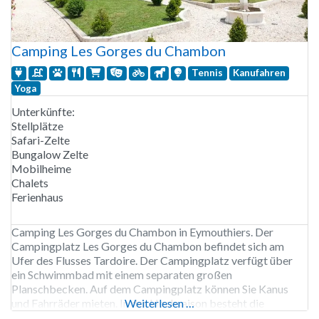
Camping Les Gorges du Chambon
Tennis
Kanufahren
Yoga
Unterkünfte:
Stellplätze
Safari-Zelte
Bungalow Zelte
Mobilheime
Chalets
Ferienhaus
Camping Les Gorges du Chambon in Eymouthiers. Der
Campingplatz Les Gorges du Chambon befindet sich am
Ufer des Flusses Tardoire. Der Campingplatz verfügt über
ein Schwimmbad mit einem separaten großen
Planschbecken. Auf dem Campingplatz können Sie Kanus
und Fahrräder mieten. In der Hochsaison besteht die
Weiterlesen …
Möglichkeit zum Ponyreiten. Für Erwachsene werden Yoga-