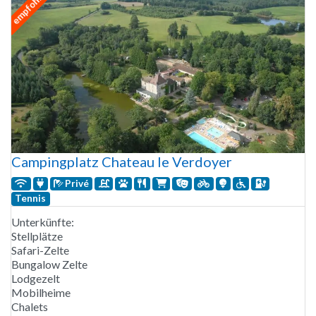
empfohlen
Campingplatz Chateau le Verdoyer
Privé
Tennis
Unterkünfte:
Stellplätze
Safari-Zelte
Bungalow Zelte
Lodgezelt
Mobilheime
Chalets