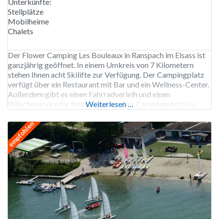
Unterkünfte:
Stellplätze
Mobilheime
Chalets
Der Flower Camping Les Bouleaux in Ranspach im Elsass ist
ganzjährig geöffnet. In einem Umkreis von 7 Kilometern
stehen Ihnen acht Skilifte zur Verfügung. Der Campingplatz
verfügt über ein Restaurant mit Bar und ein Wellness-Center.
Außerdem gibt es einen Fahrradverleih und einen
Wäscheservice für Ihren Komfort. Der Campingplatz Les
Weiterlesen …
Bouleaux verfügt über eine Ladestation für Elektroautos.
101 Stellplätze, Vermietung
empfohlen