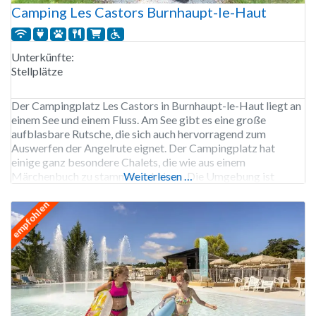
Camping Les Castors Burnhaupt-le-Haut
Unterkünfte:
Stellplätze
Der Campingplatz Les Castors in Burnhaupt-le-Haut liegt an
einem See und einem Fluss. Am See gibt es eine große
aufblasbare Rutsche, die sich auch hervorragend zum
Auswerfen der Angelrute eignet. Der Campingplatz hat
einige ganz besondere Chalets, die wie aus einem
Märchenbuch zu stammen scheinen. Die Umgebung ist
Weiterlesen …
wunderschön und es gibt viel zu erleben. Der Campingplatz
Les Castors ist
empfohlen