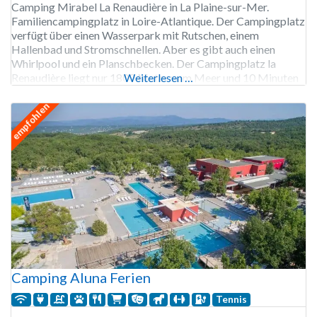
Camping Mirabel La Renaudière in La Plaine-sur-Mer.
Familiencampingplatz in Loire-Atlantique. Der Campingplatz
verfügt über einen Wasserpark mit Rutschen, einem
Hallenbad und Stromschnellen. Aber es gibt auch einen
Whirlpool und ein Planschbecken. Der Campingplatz la
Renaudière liegt nur 1800 Meter vom Meer und 10 Minuten
Weiterlesen …
von Pornic entfernt. Durch die zentrale Lage haben Sie die
Wahl zwischen mehreren Stränden. In
empfohlen
Camping Aluna Ferien
Tennis