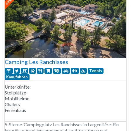
Camping Les Ranchisses
Tennis
Kanufahren
Unterkünfte:
Stellplätze
Mobilheime
Chalets
Ferienhaus
5-Sterne-Campingplatz Les Ranchisses in Largentière. Ein
luxuriöser Familiencampingplatz mit Spa, Sauna und