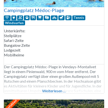
Campingplatz Médoc-Plage
Tennis
Windsurfen
Unterkünfte:
Stellplätze
Safari-Zelte
Bungalow Zelte
Lodgezelt
Mobilheime
Der Campingplatz Médoc-Plage in Vendays-Montalivet
liegt in einem Pinienwald, 900 m vom Meer entfernt. Der
Campingplatz verfügt über einen großen Außenpool mit 5
Rutschen und einem Planschbecken. In der Hochsaison gibt
es Aktivitäten für kleinere Kinder und für Jugendliche. In der
unmittelbaren Umgebung gibt es mehrere Surfschulen, eine
Weiterlesen …
Go-Kart-Bahn, Paintball und eine Reitschule. Der
Campingplatz Médoc-Plage ist von Ende Mai
empfohlen