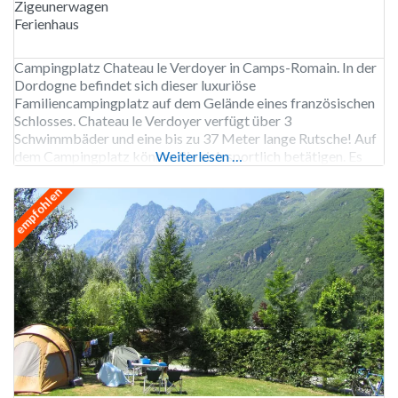
Zigeunerwagen
Ferienhaus
Campingplatz Chateau le Verdoyer in Camps-Romain. In der
Dordogne befindet sich dieser luxuriöse
Familiencampingplatz auf dem Gelände eines französischen
Schlosses. Chateau le Verdoyer verfügt über 3
Schwimmbäder und eine bis zu 37 Meter lange Rutsche! Auf
dem Campingplatz können Sie sich sportlich betätigen. Es
Weiterlesen …
gibt zum Beispiel die Möglichkeit, Fußball, Tennis und
Tischtennis zu spielen. In der Nähe können Sie
empfohlen