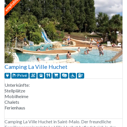
empfohlen
Camping La Ville Huchet
Privé
Unterkünfte:
Stellplätze
Mobilheime
Chalets
Ferienhaus
Camping La Ville Huchet in Saint-Malo. Der freundliche