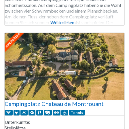
Schönheitssalon. Auf dem Campingplatz haben Sie die Wahl
zwischen vier Schwimmbecken und einem Planschbecken.
Am kleinen Fluss, der neben dem Campingplatz verläuft,
können Sie sich sonnen und am Kieselstrand spielen. Der
Weiterlesen …
Campingplatz Les Ranchisses ist von Mitte April bis Ende
September geöffnet. 237 Stellplätze, Vermietung von
empfohlen
Stellplätzen,
Campingplatz Chateau de Montrouant
Tennis
Unterkünfte:
Stellplätze