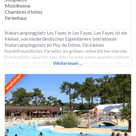
Mobilheime
Chambres d hôtes
Ferienhaus
Naturcampingplatz Les Fayes in Les Fayes. Les Fayes ist ein
kleiner, von niederländischen Eigentümern betriebener
Naturcampingplatz im Puy de Dôme. Ein kleines
hundefreundliches Paradies im grünen, unberührten Herzen
Frankreichs, ideal für eine Woche oder einen wunderschönen
Urlaub. Genießen Sie die Ruhe, die Natur und gutes Essen. In
Weiterlesen …
Les Fayes können Sie reines Camping betreiben, ohne Luxus,
Glamping oder Unterhaltung.
empfohlen