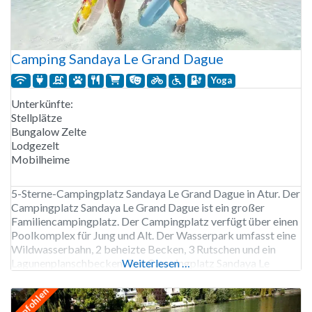
Camping Sandaya Le Grand Dague
Yoga
Unterkünfte:
Stellplätze
Bungalow Zelte
Lodgezelt
Mobilheime
5-Sterne-Campingplatz Sandaya Le Grand Dague in Atur. Der
Campingplatz Sandaya Le Grand Dague ist ein großer
Familiencampingplatz. Der Campingplatz verfügt über einen
Poolkomplex für Jung und Alt. Der Wasserpark umfasst eine
Wildwasserbahn, 2 beheizte Becken, 3 Rutschen und ein
Lagunenplanschbecken. Der Campingplatz Sandaya Le
Weiterlesen …
Grand Dague ist von Anfang April bis Ende September
geöffnet. Le Grand Dague verfügt über Ladestationen.
empfohlen