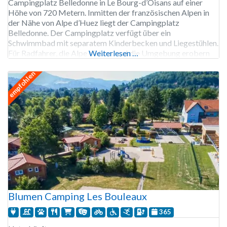
Campingplatz Belledonne in Le Bourg-d’Oisans auf einer
Höhe von 720 Metern. Inmitten der französischen Alpen in
der Nähe von Alpe d’Huez liegt der Campingplatz
Belledonne. Der Campingplatz verfügt über ein
Schwimmbad mit separatem Kinderbecken und Liegestühlen.
Für Radfahrer, die Alpe d’Huez und die Umgebung erobern
Weiterlesen …
wollen, steht auf dem Campingplatz eine Fahrradwerkstatt
zur Verfügung. Nachdem Sie Alpe d’Huez mit dem
empfohlen
Blumen Camping Les Bouleaux
365