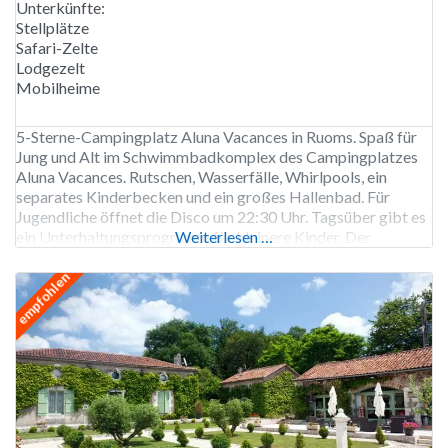
Unterkünfte:
Stellplätze
Safari-Zelte
Lodgezelt
Mobilheime
5-Sterne-Campingplatz Aluna Vacances in Ruoms. Spaß für
Jung und Alt im Schwimmbadkomplex des Campingplatzes
Aluna Vacances. Rutschen, Wasserfälle, Whirlpools, ein
separates Kinderbecken und ein großes Hallenbad. Für
Jugendliche öffnet die Disco um 22:30 Uhr. Tagsüber gibt es
ein Unterhaltungsprogramm für kleinere Kinder. Der
Weiterlesen …
Campingplatz organisiert Kanufahrten zur berühmten Pont
d’Arc mit Abhol- und Bringservice. Der Campingplatz Aluna
empfohlen
Vacances ist von