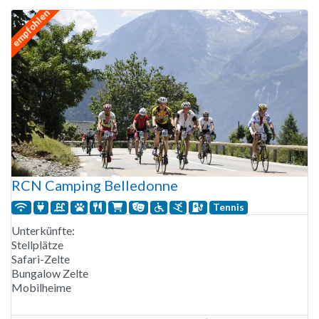
Kurse angeboten. Der Wanderweg GR 4 führt am
empfohlen
Campingplatz
RCN Camping Belledonne
Tennis
Unterkünfte:
Stellplätze
Safari-Zelte
Bungalow Zelte
Mobilheime