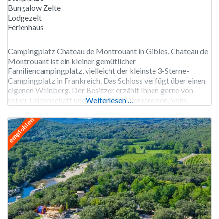
Bungalow Zelte
Lodgezelt
Ferienhaus
Campingplatz Chateau de Montrouant in Gibles. Chateau de
Montrouant ist ein kleiner gemütlicher
Familiencampingplatz, vielleicht der kleinste 3-Sterne-
Campingplatz in Frankreich. Das Schloss verfügt über einen
eigenen Weinberg. Der Besitzer erzählt Ihnen gerne von
seiner Leidenschaft und organisiert Weinproben. Vom
Weiterlesen …
kleinen Pool mit separatem Kinderbecken aus blickt man auf
die grünen Hügel der Umgebung. Der Eigentümer hat den See
empfohlen
mit Fischen