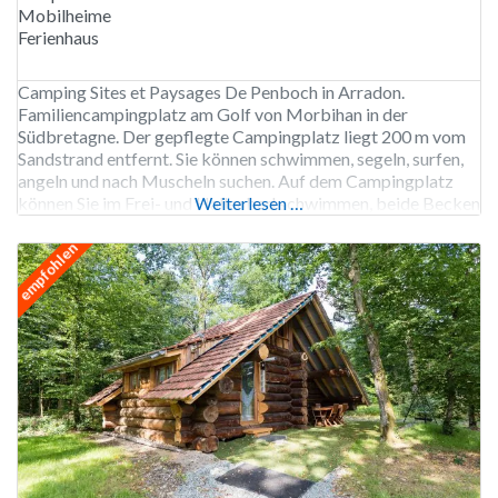
Mobilheime
Ferienhaus
Camping Sites et Paysages De Penboch in Arradon.
Familiencampingplatz am Golf von Morbihan in der
Südbretagne. Der gepflegte Campingplatz liegt 200 m vom
Sandstrand entfernt. Sie können schwimmen, segeln, surfen,
angeln und nach Muscheln suchen. Auf dem Campingplatz
können Sie im Frei- und Hallenbad schwimmen, beide Becken
Weiterlesen …
haben ein Planschbecken. Das Freibad verfügt außerdem
über vier Rutschen. Der Wanderweg GR
empfohlen