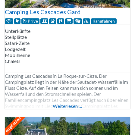
Camping Les Cascades Gard
Privé
Kanufahren
Unterkünfte:
Stellplätze
Safari-Zelte
Lodgezelt
Mobilheime
Chalets
Camping Les Cascades in La Roque-sur-Cèze. Der
Campingplatz liegt in der Nähe der Sautadet-Wasserfälle im
Fluss Cèze. Auf den Felsen kann man sich sonnen und im
Wasserfall und den Stromschnellen spielen. Der
Familiencampingplatz Les Cascades verfügt auch über einen
Swimmingpool mit Liegestühlen. Der Campingplatz Les
Weiterlesen …
Cascades ist von Mitte April bis Ende September geöffnet.
136 Stellplätze, Vermietung von Stellplätzen,
empfohlen