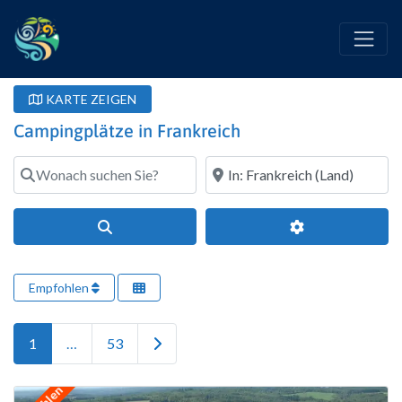
KARTE ZEIGEN
Campingplätze in Frankreich
Wonach suchen Sie?
Wo?
Suchen
Erweiterte Filte
Empfohlen
Ältere Beiträge
1
…
53