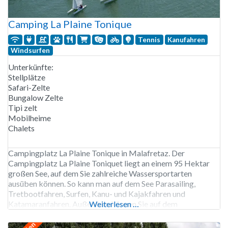
Camping La Plaine Tonique
Tennis
Kanufahren
Windsurfen
Unterkünfte:
Stellplätze
Safari-Zelte
Bungalow Zelte
Tipi zelt
Mobilheime
Chalets
Campingplatz La Plaine Tonique in Malafretaz. Der
Campingplatz La Plaine Toniquet liegt an einem 95 Hektar
großen See, auf dem Sie zahlreiche Wassersportarten
ausüben können. So kann man auf dem See Parasailing,
Tretbootfahren, Surfen, Kanu- und Kajakfahren und
Katamaranfahren. Außerdem können Sie auf dem
Weiterlesen …
Campingplatz Fahrräder mieten und in der Nähe Paintball
und Go-Kart fahren. Der Campingplatz verfügt über einen