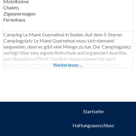
Mobilheime
Chalets
Zigeunerwagen
Ferienhaus
Camping Le Mané Guernehué in Baden. Auf dem 5-Sterne-
Campingplatz Le Mané Guernehué muss sich niemand
langweilen, denn es gibt eine Menge zu tun. Der Campingplatz
verfügt über eine eigene Reitschule und organisiert Ausritte,
zum Beispiel zu Pferd. Darüber hinaus können Sie auch
Unterricht und Workshops nehmen; die Reitschule ist das
Weiterlesen …
ganze Jahr über geöffnet. Der Wasserpark besteht aus 6
Rutschen
Startseite
Haftungsausschluss