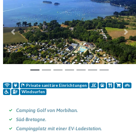
Vorherige
Weit
Private sanitäre Einrichtungen
Windsurfen
Camping Golf von Morbihan.
Süd-Bretagne.
Campingplatz mit einer EV-Ladestation.