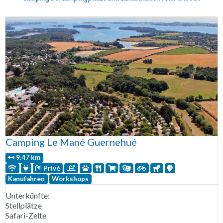
Camping Le Mané Guernehué
9.47 km
Privé
Kanufahren
Workshops
Unterkünfte:
Stellplätze
Safari-Zelte