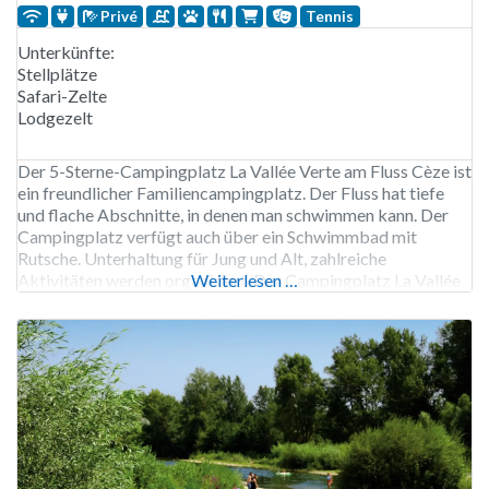
Privé
Tennis
Unterkünfte:
Stellplätze
Safari-Zelte
Lodgezelt
Der 5-Sterne-Campingplatz La Vallée Verte am Fluss Cèze ist
ein freundlicher Familiencampingplatz. Der Fluss hat tiefe
und flache Abschnitte, in denen man schwimmen kann. Der
Campingplatz verfügt auch über ein Schwimmbad mit
Rutsche. Unterhaltung für Jung und Alt, zahlreiche
Aktivitäten werden organisiert. Der Campingplatz La Vallée
Weiterlesen …
Verte ist von Mitte April bis Mitte September geöffnet. 140
Stellplätze, Vermietung von