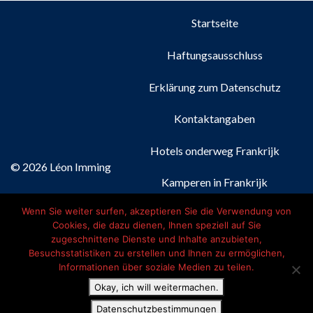
Startseite
Haftungsausschluss
Erklärung zum Datenschutz
Kontaktangaben
Hotels onderweg Frankrijk
© 2026 Léon Imming
Kamperen in Frankrijk
Wenn Sie weiter surfen, akzeptieren Sie die Verwendung von
Nederlands
(
Niederländisch
)
Cookies, die dazu dienen, Ihnen speziell auf Sie
zugeschnittene Dienste und Inhalte anzubieten,
Français
(
Französisch
)
Besuchsstatistiken zu erstellen und Ihnen zu ermöglichen,
Informationen über soziale Medien zu teilen.
Deutsch
Okay, ich will weitermachen.
English
(
Englisch
)
Datenschutzbestimmungen