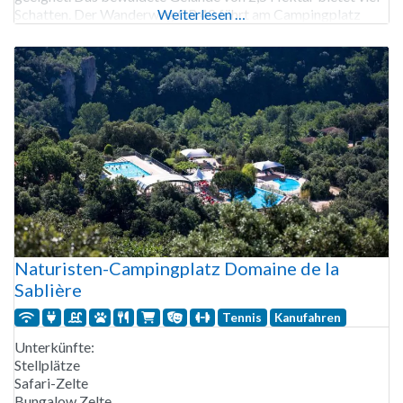
Schatten. Der Wanderweg GR 42 führt am Campingplatz
Weiterlesen …
vorbei. Der Campingplatz Bellerive verfügt über eine
Ladestation. Der Campingplatz
Naturisten-Campingplatz Domaine de la
Sablière
Tennis
Kanufahren
Unterkünfte:
Stellplätze
Safari-Zelte
Bungalow Zelte