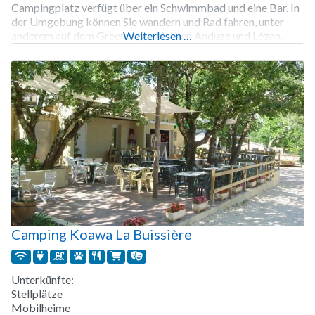
Campingplatz verfügt über ein Schwimmbad und eine Bar. In
der Umgebung können Sie wandern und Rad fahren, unter
anderem auf dem Greenway zwischen Anduze und Lézan,
Weiterlesen …
einer alten Bahnlinie, die vor kurzem als Wander- und
Radweg eingerichtet wurde.
Camping Koawa La Buissière
Unterkünfte:
Stellplätze
Mobilheime