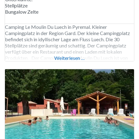
Stellplätze
Bungalow Zelte
Camping Le Moulin Du Luech in Pyremal. Kleiner
Campingplatz in der Region Gard. Der kleine Campingplatz
befindet sich in idyllischer Lage am Fluss Luech. Die 30
Stellplätze sind geräumig und schattig. Der Campingplatz
verfügt über ein Restaurant und einen Laden mit lokalen
Produkten. Der Campingplatz Le Moulin Du Luech ist von
Weiterlesen …
Anfang Mai bis Ende September geöffnet. 34