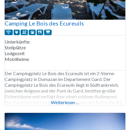
Camping Le Bois des Ecureuils
Unterkünfte:
Stellplätze
Lodgezelt
Mobilheime
Der Campingplatz Le Bois des Ecureuils ist ein 2-Sterne-
Campingplatz in Domazan im Departement Gard. Der
Campingplatz Le Bois des Ecureuils liegt in Südfrankreich,
zwischen Avignon und der Pont du Gard, inmitten großer
Eichenbäume und verfügt über einen schönen Außenpool.
Der Campingplatz ist nur 7 Kilometer von der Autobahn A9,
Weiterlesen …
Ausfahrt 23 Remoulins, entfernt. Der Campingplatz strahlt
eine freundliche Atmosphäre aus,