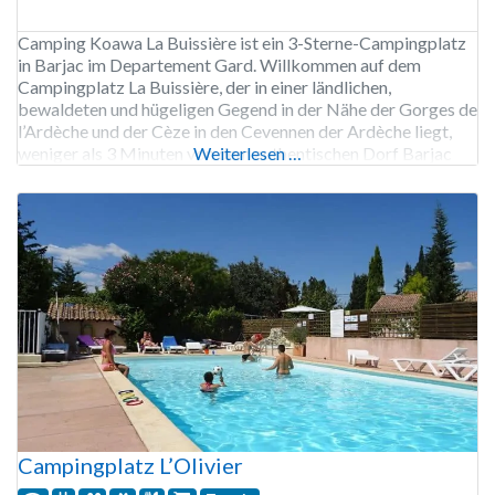
Camping Koawa La Buissière ist ein 3-Sterne-Campingplatz
in Barjac im Departement Gard. Willkommen auf dem
Campingplatz La Buissière, der in einer ländlichen,
bewaldeten und hügeligen Gegend in der Nähe der Gorges de
l’Ardèche und der Cèze in den Cevennen der Ardèche liegt,
weniger als 3 Minuten von dem authentischen Dorf Barjac
Weiterlesen …
entfernt. Unser parkähnlicher Campingplatz bietet 100
Stellplätze, die von
Campingplatz L’Olivier