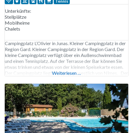
Tennis
Unterkünfte:
Stellplätze
Mobilheime
Chalets
Campingplatz L’Olivier in Junas. Kleiner Campingplatz in der
Region Gard. Kleiner Campingplatz in der Region Gard. Der
kleine Campingplatz verfügt über ein Außenschwimmbad
und einen Tennisplatz. Auf der Terrasse der Bar können Sie
etwas trinken und etwas von der kleinen Speisekarte essen.
Der Campingplatz liegt 20 Minuten westlich von Nîmes. Der
Weiterlesen …
Campingplatz L’Olivier ist von Anfang April bis Mitte