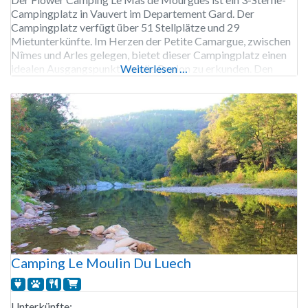
Campingplatz in Vauvert im Departement Gard. Der
Campingplatz verfügt über 51 Stellplätze und 29
Mietunterkünfte. Im Herzen der Petite Camargue, zwischen
Nîmes und Arles gelegen, bietet dieser Campingplatz einen
idealen Ausgangspunkt, um die Region zu erkunden. Den
Weiterlesen …
Gästen stehen ein beheizter Swimmingpool, Kinderanimation
und ein Bar-Restaurant zur Verfügung. Die Nähe zu
Camping Le Moulin Du Luech
Unterkünfte: