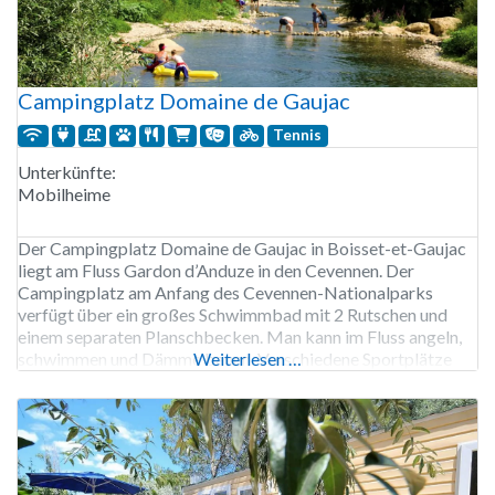
Campingplatz Domaine de Gaujac
Tennis
Unterkünfte:
Mobilheime
Der Campingplatz Domaine de Gaujac in Boisset-et-Gaujac
liegt am Fluss Gardon d’Anduze in den Cevennen. Der
Campingplatz am Anfang des Cevennen-Nationalparks
verfügt über ein großes Schwimmbad mit 2 Rutschen und
einem separaten Planschbecken. Man kann im Fluss angeln,
schwimmen und Dämme bauen. Verschiedene Sportplätze
Weiterlesen …
und ein Miniclub für Kinder von 6 bis 12 Jahren. Eine
Snackbar und eine Pizzeria laden