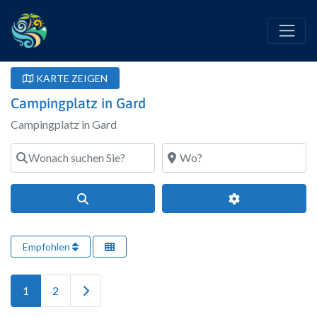
KARTE ZEIGEN
Campingplatz in Gard
Campingplatz in Gard
Wonach suchen Sie?
Wo?
Suchen
Erweiterte Filte
Empfohlen
Ältere Beiträge
1
2