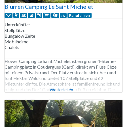
Blumen Camping Le Saint Michelet
Kanufahren
Unterkünfte:
Stellplätze
Bungalow Zelte
Mobilheime
Chalets
Flower Camping Le Saint Michelet ist ein grüner 4-Sterne-
Campingplatz in Goudargues (Gard), direkt am Fluss Cèze
mit einem Privatstrand. Der Platz erstreckt sich über rund
fünf Hektar Wald und bietet 107 Stellplätze und 62
Mietunterkünfte. Die Atmosphäre ist familienfreundlich und
ruhig, und das Dorf Goudargues ist zu Fuß erreichbar. Der
Weiterlesen …
Campingplatz ist von Ende April bis Mitte September
geöffnet. Es