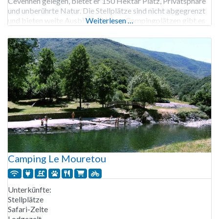
Cevennen gelegen, bietet er 150 Hektar Platz, Privatsphäre
und unberührte Natur. Die Stellplätze sind nicht abgegrenzt
und bieten weite Ausblicke. Neben Campingplätzen gibt es
Weiterlesen …
auch Chalets, Gîtes und spezielle Unterkünfte wie Jurten. Es
gibt einen Swimmingpool, einen Tennisplatz
Camping Le Mouretou
Unterkünfte:
Stellplätze
Safari-Zelte
Lodgezelt