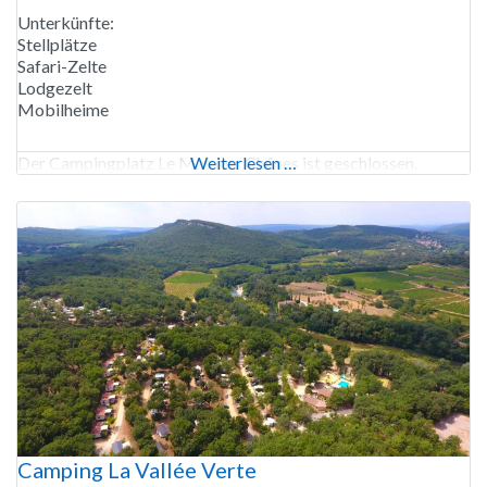
Unterkünfte:
Stellplätze
Safari-Zelte
Lodgezelt
Mobilheime
Der Campingplatz Le Mas des Chênes ist geschlossen.
Weiterlesen …
Camping La Vallée Verte