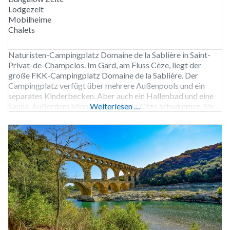
Lodgezelt
Mobilheime
Chalets
Naturisten-Campingplatz Domaine de la Sablière in Saint-
Privat-de-Champclos. Im Gard, am Fluss Cèze, liegt der
große FKK-Campingplatz Domaine de la Sablière. Der
Campingplatz verfügt über mehrere Außenpools und ein
separates Kinderbecken. Aber auch ein Hallenbad und eine
Sauna. Außerdem können Sie im Fluss Cèze schwimmen. Sie
Weiterlesen …
können sich am Sandstrand am Fluss sonnen, die Cèze ist hier
seicht und daher auch