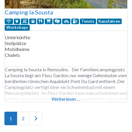
Camping la Sousta
Tennis
Kanufahren
Workshops
Unterkünfte:
Stellplätze
Mobilheime
Chalets
Camping la Sousta in Remoulins. Der Familiencampingplatz
La Sousta liegt am Fluss Gardon, nur wenige Gehminuten vom
berühmten römischen Aquädukt Pont Du Gard entfernt. Der
Campingplatz verfügt über ein Schwimmbad mit einem
Wasserspielplatz. Im Fluss Gardon kann man schwimmen und
spielen, aber auch Kanu fahren. Der Campingplatz organisiert
Weiterlesen …
Kanufahrten vom Dorf Collias zurück zum Campingplatz. Für
Hundebesitzer werden in
Ältere Beiträge
1
2