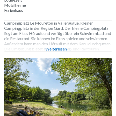
Mobilheime
Ferienhaus
Campingplatz Le Mouretou in Valleraugue. Kleiner
Campingplatz in der Region Gard. Der kleine Campingplatz
liegt am Fluss Hérault und verfügt über ein Schwimmbad und
ein Restaurant. Sie können im Fluss spielen und schwimmen.
Außerdem kann man den Hérault mit dem Kanu durchqueren.
Die Umgebung bietet schöne Wander- und Radtouren.
Weiterlesen …
Elektrofahrräder können auf dem Campingplatz gemietet
werden. Der Campingplatz Le