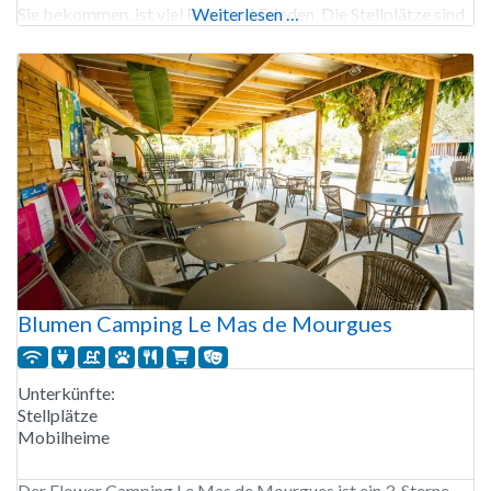
Sie bekommen, ist viel Ruhe und Frieden. Die Stellplätze sind
Weiterlesen …
200 m² groß und der Campingplatz hat kein Wi-Fi-Netz.
Einige Safarizelte verfügen über eigene
Blumen Camping Le Mas de Mourgues
Unterkünfte:
Stellplätze
Mobilheime
Der Flower Camping Le Mas de Mourgues ist ein 3-Sterne-