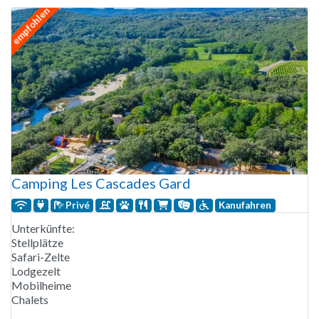
empfohlen
Camping Les Cascades Gard
Privé
Kanufahren
Unterkünfte:
Stellplätze
Safari-Zelte
Lodgezelt
Mobilheime
Chalets