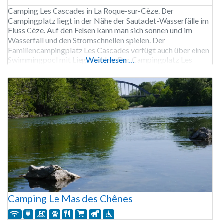
Camping Les Cascades in La Roque-sur-Cèze. Der
Campingplatz liegt in der Nähe der Sautadet-Wasserfälle im
Fluss Cèze. Auf den Felsen kann man sich sonnen und im
Wasserfall und den Stromschnellen spielen. Der
Familiencampingplatz Les Cascades verfügt auch über einen
Swimmingpool mit Liegestühlen. Der Campingplatz Les
Weiterlesen …
Cascades ist von Mitte April bis Ende September geöffnet.
136 Stellplätze, Vermietung von Stellplätzen,
Camping Le Mas des Chênes