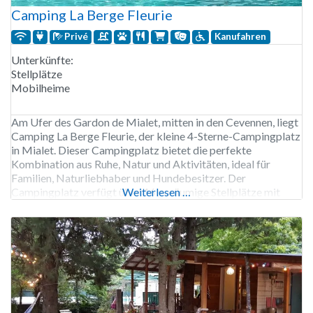
Camping La Berge Fleurie
Privé
Kanufahren
Unterkünfte:
Stellplätze
Mobilheime
Am Ufer des Gardon de Mialet, mitten in den Cevennen, liegt
Camping La Berge Fleurie, der kleine 4-Sterne-Campingplatz
in Mialet. Dieser Campingplatz bietet die perfekte
Kombination aus Ruhe, Natur und Aktivitäten, ideal für
Familien, Naturliebhaber und Hundebesitzer. Der
Campingplatz verfügt über 16 geräumige Stellplätze mit
Weiterlesen …
privaten Sanitäranlagen und 49 komfortable
Mietunterkünfte, wie z.B. klimatisierte Mobilheime mit
überdachten Terrassen. Zur Abkühlung