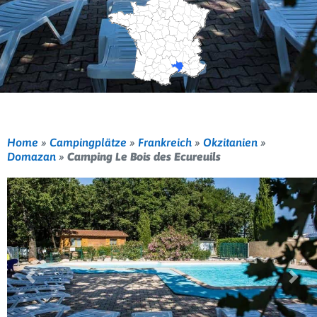
Home
»
Campingplätze
»
Frankreich
»
Okzitanien
»
Domazan
»
Camping Le Bois des Ecureuils
Vorherige
Weit