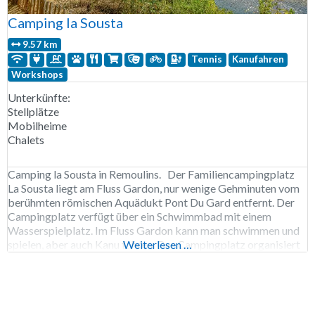
Camping la Sousta
9.57 km
Tennis
Kanufahren
Workshops
Unterkünfte:
Stellplätze
Mobilheime
Chalets
Camping la Sousta in Remoulins. Der Familiencampingplatz
La Sousta liegt am Fluss Gardon, nur wenige Gehminuten vom
berühmten römischen Aquädukt Pont Du Gard entfernt. Der
Campingplatz verfügt über ein Schwimmbad mit einem
Wasserspielplatz. Im Fluss Gardon kann man schwimmen und
spielen, aber auch Kanu fahren. Der Campingplatz organisiert
Weiterlesen …
Kanufahrten vom Dorf Collias zurück zum Campingplatz. Für
Hundebesitzer werden in