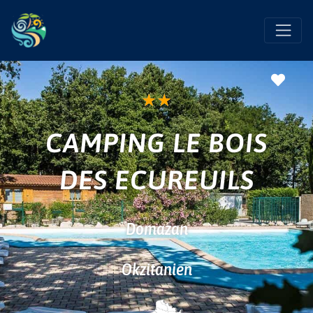
Favo
★
★
CAMPING LE BOIS
DES ECUREUILS
Domazan
Okzitanien