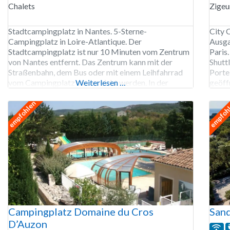
Chalets
Zige
Stadtcampingplatz in Nantes. 5-Sterne-
City 
Campingplatz in Loire-Atlantique. Der
Ausga
Stadtcampingplatz ist nur 10 Minuten vom Zentrum
Paris
von Nantes entfernt. Das Zentrum kann mit der
Shutt
Straßenbahn, dem Bus oder mit einem Leihfahrrad
Porte
vom Campingplatz aus erreicht werden. In der
Weiterlesen …
geöffn
Hafenstadt Nantes gibt es viel zu erleben: Kunst und
ideal
Kultur, aber auch gemütliche Straßen und schöne
übern
empfohlen
empfoh
Geschäfte. Île de Nantes ist ein Stadtteil
Campi
Campingplatz Domaine du Cros
Sand
D’Auzon