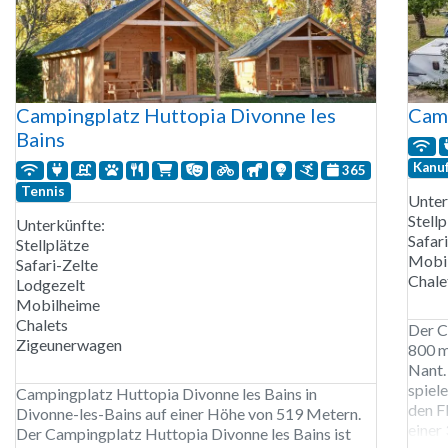
Campingplatz Huttopia Divonne les
Cam
Bains
Kanu
365
Tennis
Unter
Stellp
Unterkünfte:
Safar
Stellplätze
Mobi
Safari-Zelte
Chale
Lodgezelt
Mobilheime
Chalets
Der C
Zigeunerwagen
800 m
Nant. 
spiel
Campingplatz Huttopia Divonne les Bains in
den F
Divonne-les-Bains auf einer Höhe von 519 Metern.
einer
Der Campingplatz Huttopia Divonne les Bains ist