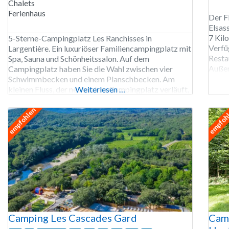
Chalets
Ferienhaus
Der F
Elsas
7 Kil
5-Sterne-Campingplatz Les Ranchisses in
Verfü
Largentière. Ein luxuriöser Familiencampingplatz mit
Resta
Spa, Sauna und Schönheitssalon. Auf dem
Außer
Campingplatz haben Sie die Wahl zwischen vier
Wäsch
Schwimmbecken und einem Planschbecken. Am
Les B
kleinen Fluss, der neben dem Campingplatz verläuft,
Weiterlesen …
Elekt
können Sie sich sonnen und am Kieselstrand spielen.
Der Campingplatz Les Ranchisses ist von Mitte April
empfohlen
empfoh
bis Ende September geöffnet. 237 Stellplätze,
Vermietung von Stellplätzen,
Camping Les Cascades Gard
Camp