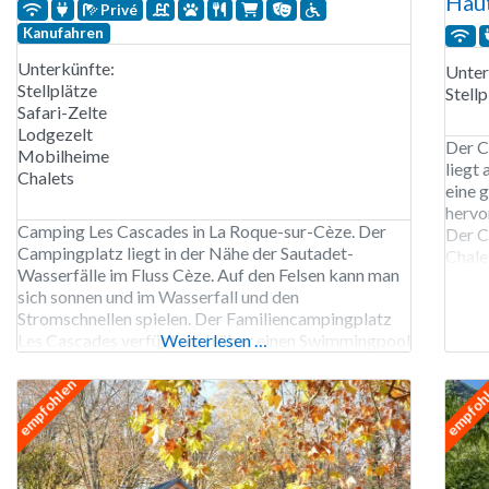
Hau
Privé
Kanufahren
Unterkünfte:
Unter
Stellplätze
Stellp
Safari-Zelte
Lodgezelt
Der C
Mobilheime
liegt
Chalets
eine 
hervo
Camping Les Cascades in La Roque-sur-Cèze. Der
Der C
Campingplatz liegt in der Nähe der Sautadet-
Chale
Wasserfälle im Fluss Cèze. Auf den Felsen kann man
schei
sich sonnen und im Wasserfall und den
gibt 
Stromschnellen spielen. Der Familiencampingplatz
ist
Les Cascades verfügt auch über einen Swimmingpool
Weiterlesen …
mit Liegestühlen. Der Campingplatz Les Cascades ist
von Mitte April bis Ende September geöffnet. 136
empfohlen
empfoh
Stellplätze, Vermietung von Stellplätzen,