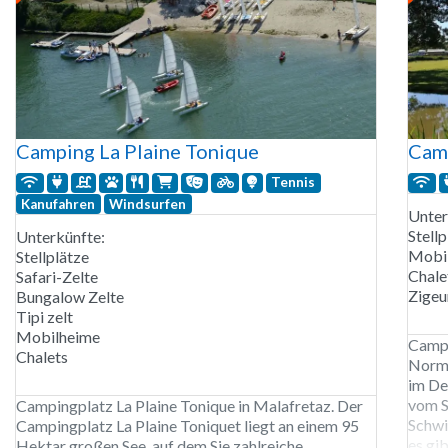
Camping La Plaine Tonique
Cam
Tennis
Kanufahren
Windsurfen
Unter
Stellp
Unterkünfte:
Mobi
Stellplätze
Chale
Safari-Zelte
Zige
Bungalow Zelte
Tipi zelt
Mobilheime
Campi
Chalets
Norma
im De
vom S
Campingplatz La Plaine Tonique in Malafretaz. Der
Schwi
Campingplatz La Plaine Toniquet liegt an einem 95
es gib
Hektar großen See, auf dem Sie zahlreiche