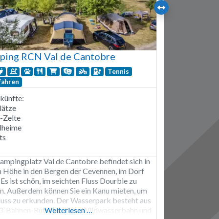
ping RCN Val de Cantobre
Tennis
fahren
künfte:
lätze
i-Zelte
lheime
ts
ampingplatz Val de Cantobre befindet sich in
 Höhe in den Bergen der Cevennen, im Dorf
Es ist schön, im seichten Fluss Dourbie zu
en. Außerdem können Sie ein Kanu mieten, um
luss zu erkunden. Der Wasserpark besteht aus
 3-Bahnen-Rutsche, einer Wildwasserbahn und
Weiterlesen …