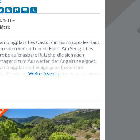
t
künfte:
lätze
ampingplatz Les Castors in Burnhaupt-le-Haut
 an einem See und einem Fluss. Am See gibt es
große aufblasbare Rutsche, die sich auch
rragend zum Auswerfen der Angelrute eignet.
ampingplatz hat einige ganz besondere
ts, die wie aus einem Märchenbuch zu stammen
Weiterlesen …
nen. Die Umgebung ist wunderschön und es
viel zu erleben. Der Campingplatz Les Castors
len