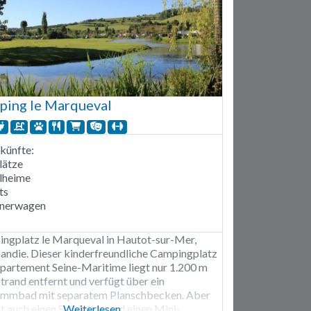
ping le Marqueval
künfte:
lätze
lheime
ts
unerwagen
ngplatz le Marqueval in Hautot-sur-Mer,
ndie. Dieser kinderfreundliche Campingplatz
partement Seine-Maritime liegt nur 1.200 m
trand entfernt und verfügt über ein
mmbad mit separatem Planschbecken. Aber
t auch einen Spielplatz und einen Mini-
Weiterlesen …