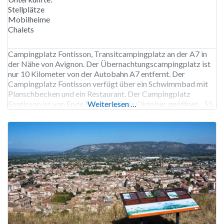
Stellplätze
Mobilheime
Chalets
Campingplatz Fontisson, Transitcampingplatz an der A7 in
der Nähe von Avignon. Der Übernachtungscampingplatz ist
nur 10 Kilometer von der Autobahn A7 entfernt. Der
Campingplatz Fontisson verfügt über ein Schwimmbad mit
Planschbecken und ein Restaurant. Der Campingplatz
Fontisson ist von Ende März bis Ende Oktober geöffnet. 55
Weiterlesen …
Stellplätze. Vermietung von Stellplätzen, Stellplätzen mit
privaten Sanitäranlagen, Chalets und Mobilheimen.