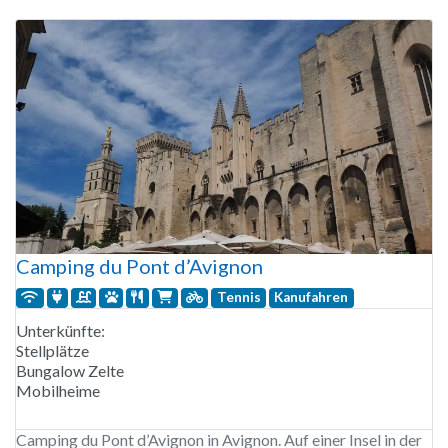
WLAN auf dem gesamten Campingplatz für Teenager. Es
gibt mehrere Radtouren in der Umgebung und viele schöne
Dörfer zu erkunden. Fahrradverleih auf
Camping du Pont d’Avignon
Tennis
Kanufahren
Unterkünfte:
Stellplätze
Bungalow Zelte
Mobilheime
Camping du Pont d’Avignon in Avignon. Auf einer Insel in der