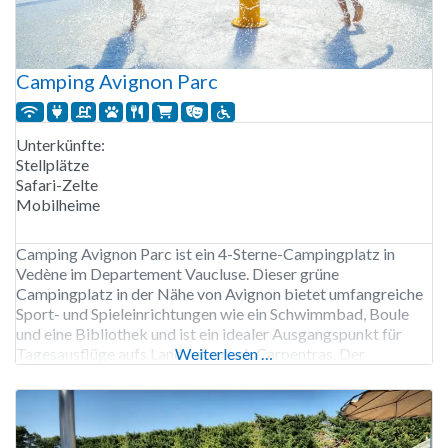
Camping Avignon Parc
Unterkünfte:
Stellplätze
Safari-Zelte
Mobilheime
Camping Avignon Parc ist ein 4-Sterne-Campingplatz in
Vedène im Departement Vaucluse. Dieser grüne
Campingplatz in der Nähe von Avignon bietet umfangreiche
Sport- und Spieleinrichtungen wie ein Schwimmbad, Boule
und eine Bibliothek und ist ein idealer Ausgangspunkt für
Tagesausflüge aufs Land oder nach Carpentras. Der
Weiterlesen …
Campingplatz Avignon Parc verfügt über einen neuen
Poolkomplex mit drei Becken, einem Planschbecken mit
Rutsche und