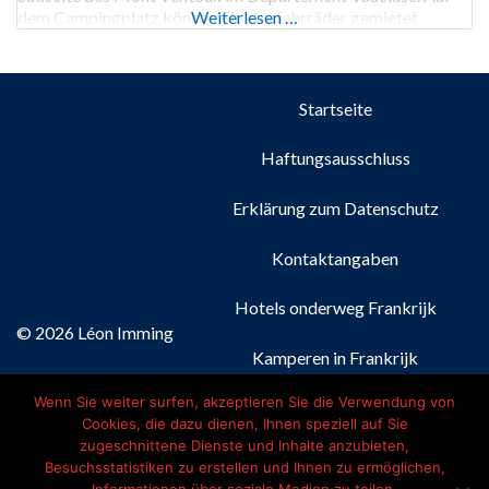
dem Campingplatz können Elektrofahrräder gemietet
Weiterlesen …
werden, um die Gegend zu erkunden. Sie können sich auf dem
Tennisplatz oder dem Multisportplatz sportlich
Startseite
Haftungsausschluss
Erklärung zum Datenschutz
Kontaktangaben
Hotels onderweg Frankrijk
© 2026 Léon Imming
Kamperen in Frankrijk
Wenn Sie weiter surfen, akzeptieren Sie die Verwendung von
Nederlands
(
Niederländisch
)
Cookies, die dazu dienen, Ihnen speziell auf Sie
zugeschnittene Dienste und Inhalte anzubieten,
Français
(
Französisch
)
Besuchsstatistiken zu erstellen und Ihnen zu ermöglichen,