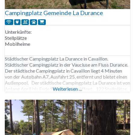
Campingplatz Gemeinde La Durance
Unterkünfte:
Stellplätze
Mobilheime
Städtischer Campingplatz La Durance in Cavaillon.
Städtischer Campingplatz in der Vaucluse am Fluss Durance.
Der städtische Campingplatz in Cavaillon liegt 4 Minuten
von der Autobahn A7, Ausfahrt 25, entfernt und bietet einen
Außenpool. Der städtische Campingplatz La Durance ist von
Anfang April bis Ende September geöffnet. 122 Stellplätze.
Weiterlesen …
Vermietung von Stellplätzen und Mobilheimen.