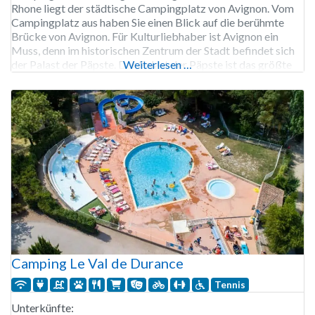
Rhone liegt der städtische Campingplatz von Avignon. Vom
Campingplatz aus haben Sie einen Blick auf die berühmte
Brücke von Avignon. Für Kulturliebhaber ist Avignon ein
Muss, denn im historischen Zentrum der Stadt befindet sich
der Palast der Päpste. Der Palast der Päpste ist das größte
Weiterlesen …
gotische Bauwerk in Europa.
Camping Le Val de Durance
Tennis
Unterkünfte: