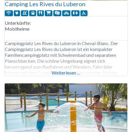
Camping Les Rives du Luberon
Unterkünfte:
Mobilheime
Campingplatz Les Rives du Luberon in Cheval-Blanc. Der
Campingplatz Les Rives du Luberon ist ein kompakter
Familiencampingplatz mit Schwimmbad und separatem
Planschbecken. Die schöne Umgebung eignet sich
hervorragend zum Radfahren und Wandern, Fahrräder
können auf dem Campingplatz gemietet werden. Neben
Weiterlesen …
einem Restaurant und einer Bar verfügt der Campingplatz
auch über einen Outdoor-Fitnessparcours und einen
Sportplatz. Der Campingplatz Les Rives du