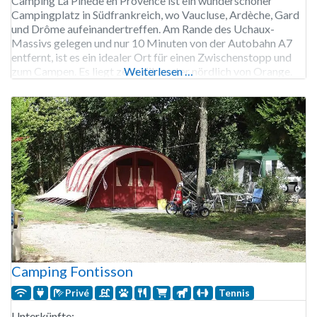
Camping La Pinède en Provence ist ein wunderschöner
Campingplatz in Südfrankreich, wo Vaucluse, Ardèche, Gard
und Drôme aufeinandertreffen. Am Rande des Uchaux-
Massivs gelegen und nur 10 Minuten von der Autobahn A7
entfernt, ist es ein idealer Ort für einen Zwischenstopp und
zum Campen. Es liegt zehn Kilometer nördlich von Orange.
Weiterlesen …
Der Campingplatz bietet geräumige Stellplätze mit
verschiedenen Oberflächen und schattigen
Camping Fontisson
Privé
Tennis
Unterkünfte: