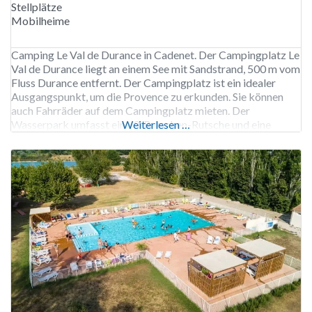
Stellplätze
Mobilheime
Camping Le Val de Durance in Cadenet. Der Campingplatz Le
Val de Durance liegt an einem See mit Sandstrand, 500 m vom
Fluss Durance entfernt. Der Campingplatz ist ein idealer
Ausgangspunkt, um die Provence zu erkunden. Sie können
auch Fahrräder auf dem Campingplatz mieten. Der
Wasserpark umfasst eine 3-Rutschen-Rutsche und eine
Weiterlesen …
Space Hole-Rutsche sowie ein beheiztes Becken und ein
separates