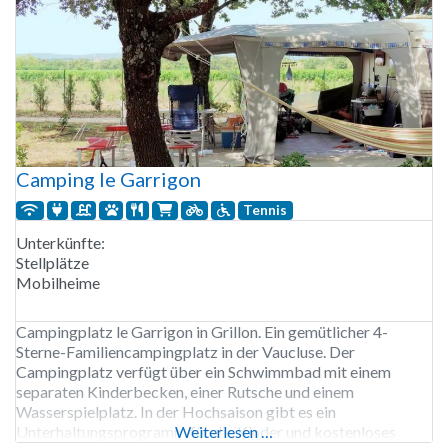
Camping le Garrigon
Tennis
Unterkünfte:
Stellplätze
Mobilheime
Campingplatz le Garrigon in Grillon. Ein gemütlicher 4-
Sterne-Familiencampingplatz in der Vaucluse. Der
Campingplatz verfügt über ein Schwimmbad mit einem
separaten Kinderbecken, einer Rutsche und einem
Wasserspielplatz. In der Hochsaison gibt es ein
Unterhaltungsprogramm für die Kinder und kostenloses
Weiterlesen …