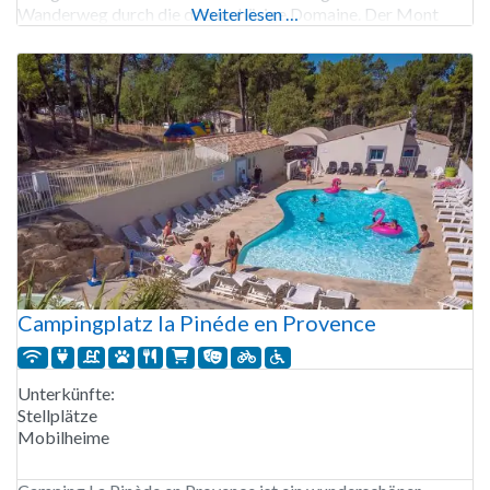
Wanderweg durch die dazugehörige Domaine. Der Mont
Weiterlesen …
Ventoux ist ganz in der Nähe. In einem überdachten,
separaten Bereich wurden zwei Grillplätze mit Tischen und
Campingplatz la Pinéde en Provence
Unterkünfte:
Stellplätze
Mobilheime