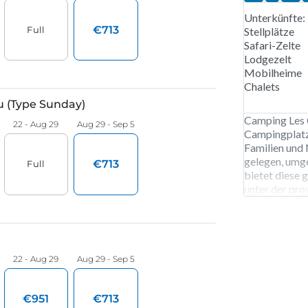
Unterkünfte:
Stellplätze
Safari-Zelte
Lodgezelt
Mobilheime
Chalets
Camping Les C
Campingplatz 
Familien und 
gelegen, umg
bietet diese
unter der pro
Campingplatz
Stellplätze u
Mobilheime, 
hölzerne Wan
gibt es eine