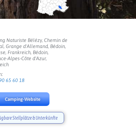
g Naturiste Bélézy, Chemin de
l, Grange d'Allemand, Bédoin,
se, Frankreich, Bédoin,
ce-Alpes-Côte d'Azur,
eich
n:
90 65 60 18
Camping-Website
ügbare Stellplätze & Unterkünfte