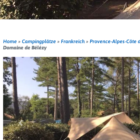
Home
»
Campingplätze
»
Frankreich
»
Provence-Alpes-Côte d
Domaine de Bélézy
Vorherige