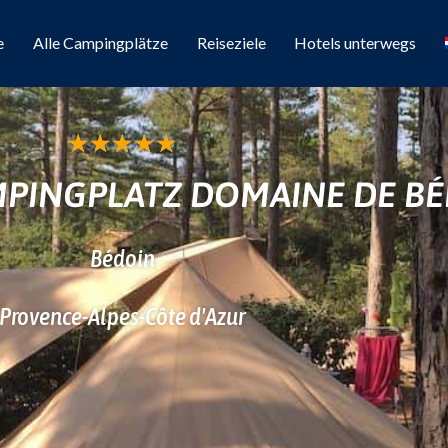
e
Alle Campingplätze
Reiseziele
Hotels unterwegs
★
★
★
★
★
PINGPLATZ DOMAINE DE BÉ
Bédoin
Provence-Alpes-Côte d'Azur