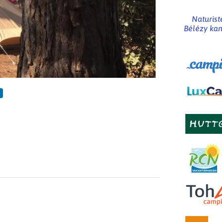
Naturis
Bélézy kan
s