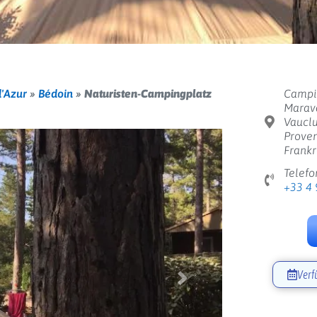
'Azur
»
Bédoin
»
Naturisten-Campingplatz
Campin
Marava
Vauclu
Proven
Frankr
Telefo
+33 4 
Verf
Weiter