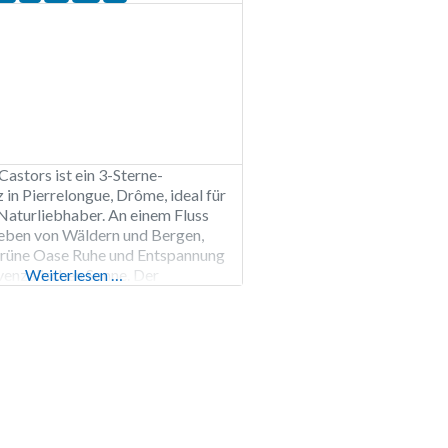
astors ist ein 3-Sterne-
in Pierrelongue, Drôme, ideal für
Naturliebhaber. An einem Fluss
eben von Wäldern und Bergen,
 grüne Oase Ruhe und Entspannung
venzalischen Sonne. Der
Weiterlesen …
 verfügt über geräumige, schattige
nd vermietet klimatisierte
Lodges und Safarizelte sowie
derhütten und Pods. Zur Abkühlung
n Swimmingpool mit