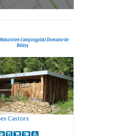
 Naturisten-Campingplatz Domaine de
Bélézy
es Castors