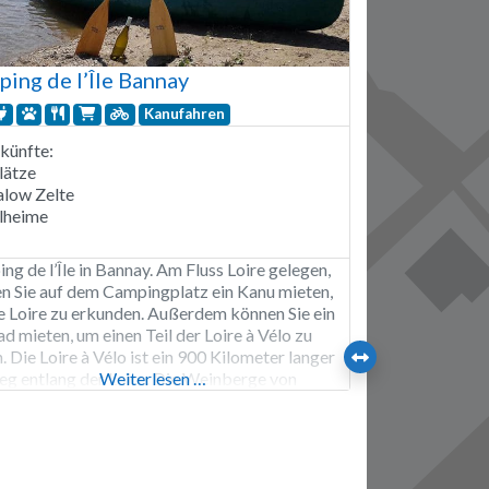
ing de l’Île Bannay
Kanufahren
künfte:
lätze
low Zelte
lheime
ng de l’Île in Bannay. Am Fluss Loire gelegen,
n Sie auf dem Campingplatz ein Kanu mieten,
e Loire zu erkunden. Außerdem können Sie ein
d mieten, um einen Teil der Loire à Vélo zu
. Die Loire à Vélo ist ein 900 Kilometer langer
g entlang der Loire. Die Weinberge von
Weiterlesen …
rres und Pouilly sind nur 20 Minuten