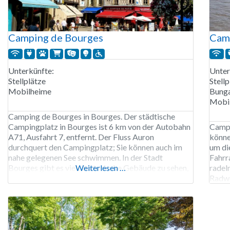
Camping de Bourges
Camp
Unterkünfte:
Unter
Stellplätze
Stellp
Mobilheime
Bunga
Mobi
Camping de Bourges in Bourges. Der städtische
Campingplatz in Bourges ist 6 km von der Autobahn
Campi
A71, Ausfahrt 7, entfernt. Der Fluss Auron
könne
durchquert den Campingplatz; Sie können auch im
um di
nahe gelegenen See schwimmen. In der Stadt
Fahrra
Bourges gibt es viele historische Gebäude zu sehen,
Weiterlesen …
radeln
darunter die Kathedrale und zahlreiche
Radwe
Fachwerkhäuser. Der Camping de Bourges ist von
Sance
Anfang März bis