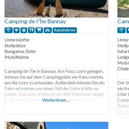
Camping de l’Île Bannay
Cam
Kanufahren
Unterkünfte:
Unter
Stellplätze
Stellp
Bungalow Zelte
Safar
Mobilheime
Lodge
Mobi
Chale
Camping de l’Île in Bannay. Am Fluss Loire gelegen,
können Sie auf dem Campingplatz ein Kanu mieten,
um die Loire zu erkunden. Außerdem können Sie ein
Der S
Fahrrad mieten, um einen Teil der Loire à Vélo zu
ein f
radeln. Die Loire à Vélo ist ein 900 Kilometer langer
Cher 
Radweg entlang der Loire. Die Weinberge von
Weiterlesen …
Campi
Sancerres und Pouilly sind nur 20 Minuten
Zwisc
(Ausfa
großz
Misch
sind 