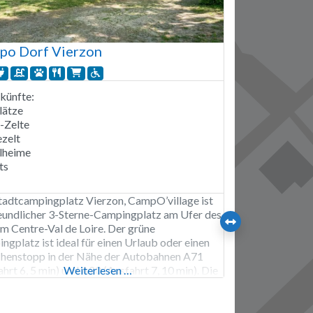
po Dorf Vierzon
künfte:
lätze
i-Zelte
zelt
lheime
ts
tadtcampingplatz Vierzon, CampO’village ist
reundlicher 3-Sterne-Campingplatz am Ufer des
im Centre-Val de Loire. Der grüne
ngplatz ist ideal für einen Urlaub oder einen
henstopp in der Nähe der Autobahnen A71
hrt 6, 5 min) und A20 (Ausfahrt 7, 10 min). Die
Weiterlesen …
ügigen, abgegrenzten Stellplätze bieten eine
ung aus Sonne, Schatten und Privatsphäre und
für Zelte, Wohnwagen