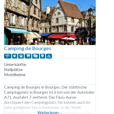
Camping de Bourges
Unterkünfte:
Stellplätze
Mobilheime
Camping de Bourges in Bourges. Der städtische
Campingplatz in Bourges ist 6 km von der Autobahn
A71, Ausfahrt 7, entfernt. Der Fluss Auron
durchquert den Campingplatz; Sie können auch im
nahe gelegenen See schwimmen. In der Stadt
Bourges gibt es viele historische Gebäude zu sehen,
Weiterlesen …