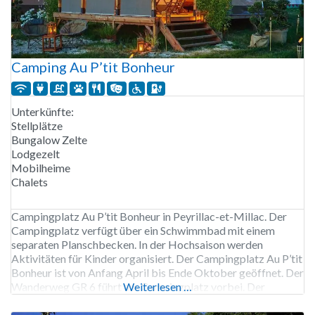
Camping Au P’tit Bonheur
Unterkünfte:
Stellplätze
Bungalow Zelte
Lodgezelt
Mobilheime
Chalets
Campingplatz Au P’tit Bonheur in Peyrillac-et-Millac. Der
Campingplatz verfügt über ein Schwimmbad mit einem
separaten Planschbecken. In der Hochsaison werden
Aktivitäten für Kinder organisiert. Der Campingplatz Au P’tit
Bonheur ist von Anfang April bis Ende Oktober geöffnet. Der
Wanderweg GR 6 führt am Campingplatz vorbei. Der
Weiterlesen …
Campingplatz Au P’tit Bonheur verfügt über Ladestationen
für Elektrofahrzeuge. 100 Stellplätze, Vermietung von