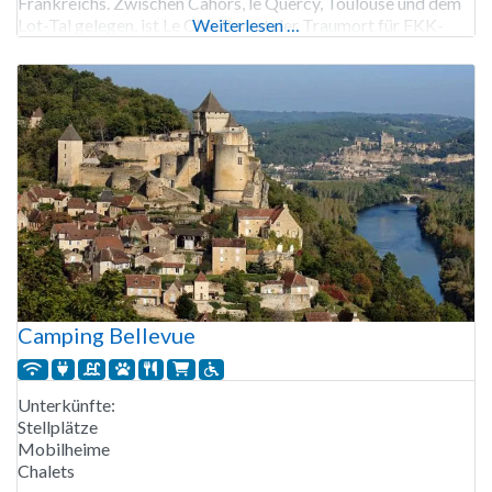
Frankreichs. Zwischen Cahors, le Quercy, Toulouse und dem
Lot-Tal gelegen, ist Le Clos Barrat der Traumort für FKK-
Weiterlesen …
Liebhaber, die die freie Natur lieben. Der weitläufige, ruhige
und
Camping Bellevue
Unterkünfte:
Stellplätze
Mobilheime
Chalets