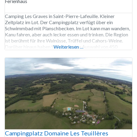
Ferienhaus
Camping Les Graves in Saint-Pierre-Lafeuille. Kleiner
Zeltplatz im Lot. Der Campingplatz verfügt über ein
Schwimmbad mit Planschbecken. Im Lot kann man wandern,
Kanu fahren, aber auch lecker essen und trinken. Die Region
ist berühmt für ihre Walnüsse, Trüffel und Cahors-Weine.
Darüber hinaus haben Sie im Lot eine Auswahl von 450
Weiterlesen …
historischen Sehenswürdigkeiten. 10 Kilometer südlich des
Campingplatzes liegt die Stadt
Campingplatz Domaine Les Teuillères