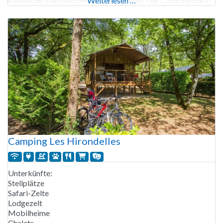
klassische französische Küche genießen. Der Campingplatz
Weiterlesen …
La Paille Basse Souillac ist von Anfang April bis Mitte
September geöffnet. 288 Stellplätze, Vermietung von
Stellplätzen, Lodgezelten, Safarizelten
Camping Les Hirondelles
Unterkünfte:
Stellplätze
Safari-Zelte
Lodgezelt
Mobilheime
Chalets