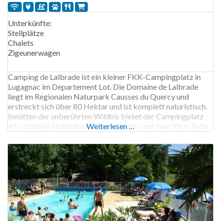
Unterkünfte:
Stellplätze
Chalets
Zigeunerwagen
Camping de Lalbrade ist ein kleiner FKK-Campingplatz in
Lugagnac im Departement Lot. Die Domaine de Lalbrade
liegt im Regionalen Naturpark Causses du Quercy und
erstreckt sich über 80 Hektar und ist komplett naturistisch.
Inmitten der unberührten Wildnis bietet der Campingplatz
41 schattige Stellplätze, sieben Chalets und zwei Pipo-Zelte.
Weiterlesen …
Kostenlose Swimmingpools, ein Tennisplatz und eine Sauna
sorgen für einen noch angenehmeren