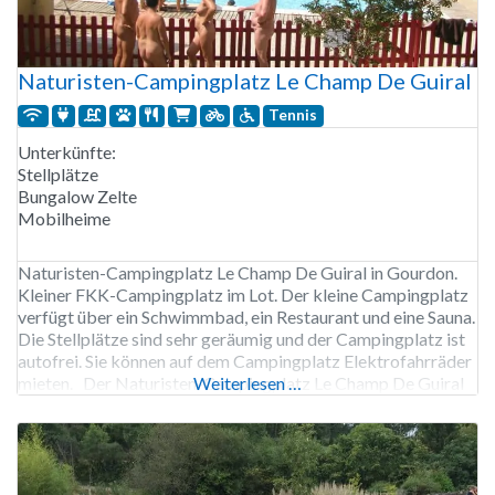
Naturisten-Campingplatz Le Champ De Guiral
Tennis
Unterkünfte:
Stellplätze
Bungalow Zelte
Mobilheime
Naturisten-Campingplatz Le Champ De Guiral in Gourdon.
Kleiner FKK-Campingplatz im Lot. Der kleine Campingplatz
verfügt über ein Schwimmbad, ein Restaurant und eine Sauna.
Die Stellplätze sind sehr geräumig und der Campingplatz ist
autofrei. Sie können auf dem Campingplatz Elektrofahrräder
mieten. Der Naturisten-Campingplatz Le Champ De Guiral
Weiterlesen …
ist von Anfang Mai bis Ende September geöffnet. 14
Stellplätze, Vermietung von