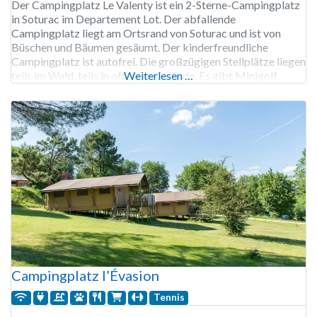
Der Campingplatz Le Valenty ist ein 2-Sterne-Campingplatz
in Soturac im Departement Lot. Der abfallende
Campingplatz liegt am Ortsrand von Soturac und ist von
Büschen und Bäumen gesäumt. Der kinderfreundliche
Campingplatz ist autofrei. Die großzügigen Stellplätze liegen
teils im Wald, teils in offenem Gelände. Es gibt Minigolf,
Weiterlesen …
einen Schlechtwetterraum mit zwei Fitnessgeräten und einen
Volleyballplatz. Die sanitären Anlagen sind ordentlich,
einfach
Campingplatz l’Évasion
Tennis