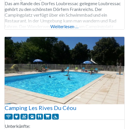
Das am Rande des Dorfes Loubressac gelegene Loubressac
gehört zu den schönsten Dörfern Frankreichs. Der
Campingplatz verfügt über ein Schwimmbad und ein
Restaurant. In der Umgebung kann man wandern und Rad
fahren. Der Wanderweg GR 652 führt am Campingplatz
Weiterlesen …
vorbei. Der Campingplatz Les Chenes Clairs ist von Anfang
April bis
Camping Les Rives Du Céou
Unterkünfte: