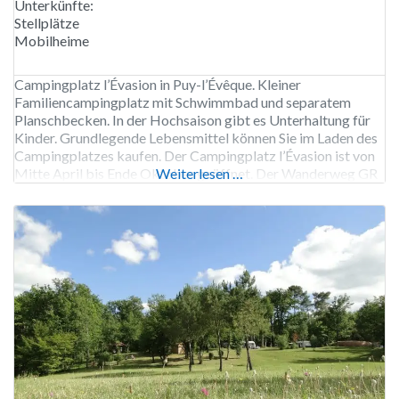
Unterkünfte:
Stellplätze
Mobilheime
Campingplatz l’Évasion in Puy-l’Évêque. Kleiner
Familiencampingplatz mit Schwimmbad und separatem
Planschbecken. In der Hochsaison gibt es Unterhaltung für
Kinder. Grundlegende Lebensmittel können Sie im Laden des
Campingplatzes kaufen. Der Campingplatz l’Évasion ist von
Mitte April bis Ende Oktober geöffnet. Der Wanderweg GR
Weiterlesen …
36 führt am Campingplatz vorbei 95 Stellplätze, Vermietung
von Stellplätzen und Mobilheimen.