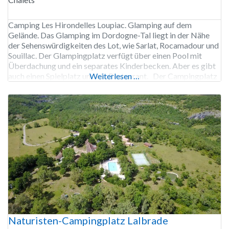
Camping Les Hirondelles Loupiac. Glamping auf dem
Gelände. Das Glamping im Dordogne-Tal liegt in der Nähe
der Sehenswürdigkeiten des Lot, wie Sarlat, Rocamadour und
Souillac. Der Glampingplatz verfügt über einen Pool mit
Überdachung und ein separates Kinderbecken. Aber es gibt
auch einen Spielplatz und ein Restaurant. Der Campingplatz
Weiterlesen …
Les Hirondelles ist von Anfang April bis Ende September
geöffnet.
Naturisten-Campingplatz Lalbrade