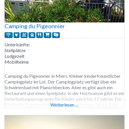
Camping du Pigeonnier
Unterkünfte:
Stellplätze
Lodgezelt
Mobilheime
Camping du Pigeonnier in Miers. Kleiner kinderfreundlicher
Campingplatz im Lot. Der Campingplatz verfügt über ein
Schwimmbad mit Planschbecken. Aber es gibt auch ein
Restaurant und einen Spielplatz. In der Hochsaison gibt es ein
Unterhaltungsprogramm für Kinder von 6 bis 17 Jahren. Die
berühmte Tropfsteinhöhle Gouffre de Padirac ist nur 4 km
Weiterlesen …
vom Campingplatz entfernt und der Wallfahrtsort
Rocamadour nur 10