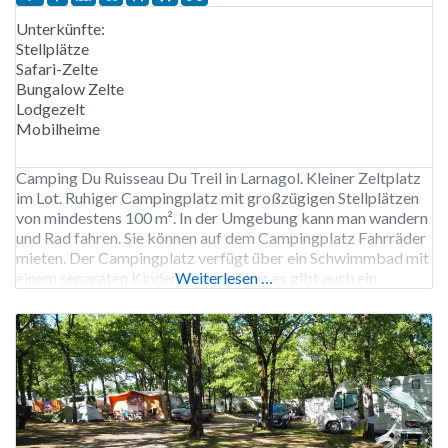
Unterkünfte:
Stellplätze
Safari-Zelte
Bungalow Zelte
Lodgezelt
Mobilheime
Camping Du Ruisseau Du Treil in Larnagol. Kleiner Zeltplatz
im Lot. Ruhiger Campingplatz mit großzügigen Stellplätzen
von mindestens 100 m². In der Umgebung kann man wandern
und Rad fahren. Sie können auf dem Campingplatz Fahrräder
mieten. Der Campingplatz verfügt über ein Schwimmbad mit
einem separaten Kinderbecken. Aber es gibt auch ein
Weiterlesen …
Restaurant mit Bar. Der Campingplatz Du Ruisseau Du