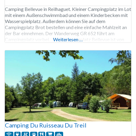
Camping Bellevue in Reilhaguet. Kleiner Campingplatz im Lot
mit einem Außenschwimmbad und einem Kinderbecken mit
Wasserspielplatz. Außerdem können Sie auf dem
Campingplatz Brot bestellen und eine einfache Mahlzeit an
der Bar einnehmen. Der Wanderweg GR 652 führt am
Campingplatz vorbei. Der Campingplatz Bellevue ist von
Weiterlesen …
Mitte April bis Mitte Oktober geöffnet. 57 Stellplätze.
Vermietung von Stellplätzen, Chalets und
Camping Du Ruisseau Du Treil