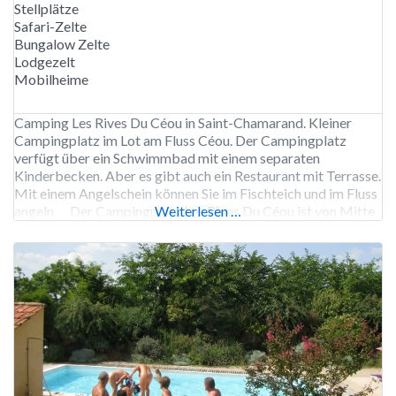
Stellplätze
Safari-Zelte
Bungalow Zelte
Lodgezelt
Mobilheime
Camping Les Rives Du Céou in Saint-Chamarand. Kleiner
Campingplatz im Lot am Fluss Céou. Der Campingplatz
verfügt über ein Schwimmbad mit einem separaten
Kinderbecken. Aber es gibt auch ein Restaurant mit Terrasse.
Mit einem Angelschein können Sie im Fischteich und im Fluss
angeln. Der Campingplatz Les Rives Du Céou ist von Mitte
Weiterlesen …
April bis Mitte September geöffnet.