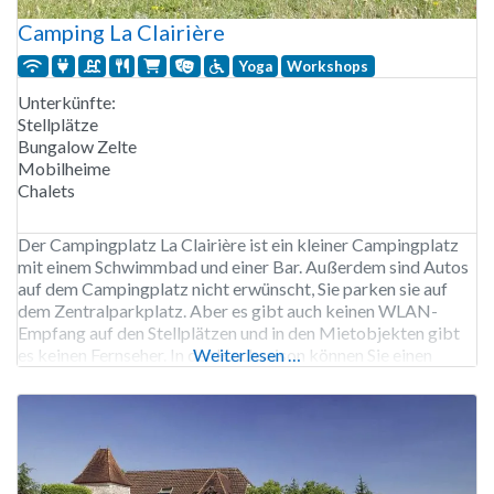
Camping La Clairière
Yoga
Workshops
Unterkünfte:
Stellplätze
Bungalow Zelte
Mobilheime
Chalets
Der Campingplatz La Clairière ist ein kleiner Campingplatz
mit einem Schwimmbad und einer Bar. Außerdem sind Autos
auf dem Campingplatz nicht erwünscht, Sie parken sie auf
dem Zentralparkplatz. Aber es gibt auch keinen WLAN-
Empfang auf den Stellplätzen und in den Mietobjekten gibt
es keinen Fernseher. In der Hochsaison können Sie einen
Weiterlesen …
Workshop, Pilates oder Yoga besuchen. Der Campingplatz
La Clairière