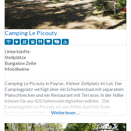
Camping Le Picouty
Unterkünfte:
Stellplätze
Bungalow Zelte
Mobilheime
Camping Le Picouty in Payrac. Kleiner Zeltplatz im Lot. Der
Campingplatz verfügt über ein Schwimmbad mit separatem
Planschbecken und ein Restaurant mit Terrasse. In der Nähe
können Sie aus 420 Sehenswürdigkeiten wählen. Der
Campingplatz Le Picouty ist von Mitte April bis Ende
September geöffnet. 55 Stellplätze, Vermietung von
Weiterlesen …
Stellplätzen, Bungalowzelten und Wohnmobilen.