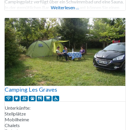
Campingplatz verfügt über ein Schwimmbad und eine Sauna.
In der gemütlichen Bar und im Restaurant können Sie einen
Weiterlesen …
Drink und gutes Essen genießen. Der Campingplatz
Domaine Papillon ist von Anfang April
Camping Les Graves
Unterkünfte:
Stellplätze
Mobilheime
Chalets