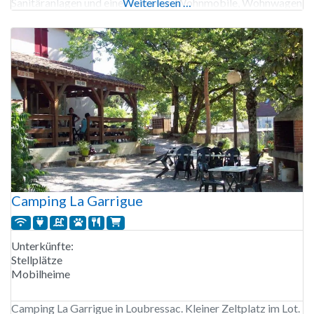
Sanitäranlagen und einer Terrasse. Wohnmobile, Wohnwagen
Weiterlesen …
und Faltanhänger sind nicht willkommen, außerdem ist der
Platz nicht für Kinder unter 13 Jahren
Camping La Garrigue
Unterkünfte:
Stellplätze
Mobilheime
Camping La Garrigue in Loubressac. Kleiner Zeltplatz im Lot.