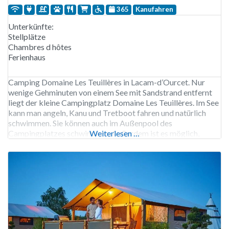
365
Kanufahren
Unterkünfte:
Stellplätze
Chambres d hôtes
Ferienhaus
Camping Domaine Les Teuillères in Lacam-d’Ourcet. Nur
wenige Gehminuten von einem See mit Sandstrand entfernt
liegt der kleine Campingplatz Domaine Les Teuillères. Im See
kann man angeln, Kanu und Tretboot fahren und natürlich
schwimmen. Sie können auch im Außenpool des
Campingplatzes schwimmen. Außerdem ist es möglich,
Weiterlesen …
Chambre d’Hotes oder Gîtes zu mieten. Die Gîtes und
Chambre d’Hotes sind ganzjährig geöffnet,