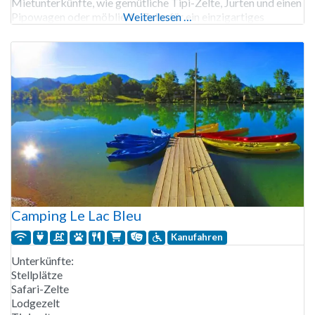
Mietunterkünfte, wie gemütliche Tipi-Zelte, Jurten und einen
Pipowagen oder möblierte Zelte für ein einzigartiges
Weiterlesen …
Erlebnis. Der Campingplatz bietet einen Spielplatz, einen
Bouleplatz, ein Volleyballfeld, Tischtennis und einen
Swimmingpool mit Liegewiese. Für Mahlzeiten besuchen Sie
Camping Le Lac Bleu
Kanufahren
Unterkünfte:
Stellplätze
Safari-Zelte
Lodgezelt