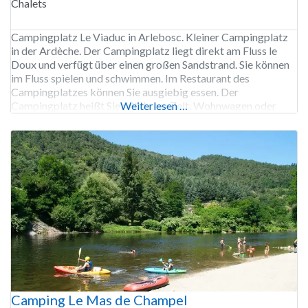
Chalets
Campingplatz Le Viaduc in Arlebosc. Kleiner Campingplatz
in der Ardèche. Der Campingplatz liegt direkt am Fluss le
Doux und verfügt über einen großen Sandstrand. Sie können
im Fluss spielen und schwimmen. Im Restaurant des
Campingplatzes können Sie ausgiebig essen. Der
Campingplatz heißt Sie mit Ihrem Zelt, Wohnwagen oder
Weiterlesen …
Wohnmobil willkommen, aber es gibt auch schöne
Unterkünfte zu mieten. Der
Camping Le Mas de Champel