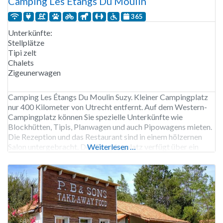
Camping Les Étangs Du Moulin
365
Unterkünfte:
Stellplätze
Tipi zelt
Chalets
Zigeunerwagen
Camping Les Étangs Du Moulin Suzy. Kleiner Campingplatz
nur 400 Kilometer von Utrecht entfernt. Auf dem Western-
Campingplatz können Sie spezielle Unterkünfte wie
Blockhütten, Tipis, Planwagen und auch Pipowagens mieten.
Die Rezeption und das Restaurant sind in einem hölzernen
Salon untergebracht. Der Campingplatz verfügt über ein
Weiterlesen …
Hallenbad mit einem separaten Planschbecken. Außerdem
können Sie in den 3 Angelteichen angeln, eine Massage,