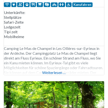
Kanufahren
Unterkünfte:
Stellplätze
Safari-Zelte
Lodgezelt
Tipi zelt
Mobilheime
Camping Le Mas de Champel in Les Ollières-sur-Eyrieux in
der Ardèche. Der Campingplatz Le Mas de Champel liegt
direkt am Fluss Eyrieux. Ein schöner Strand am Fluss, wo Sie
ein Kanu mieten können. Im Eyrieux-Tal gibt es viele
Möglichkeiten für schöne Spaziergänge oder Fahrradtouren.
Sie können auf dem Campingplatz Fahrräder mieten. Der
Weiterlesen …
Campingplatz verfügt über ein Schwimmbad mit einem
separaten