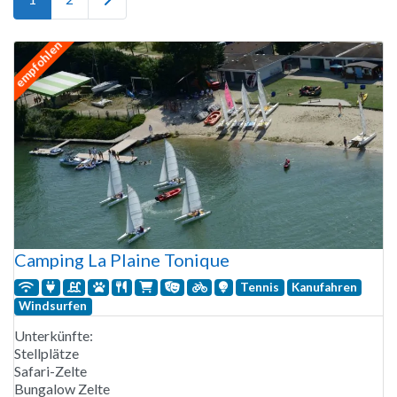
empfohlen
Camping La Plaine Tonique
Tennis
Kanufahren
Windsurfen
Unterkünfte:
Stellplätze
Safari-Zelte
Bungalow Zelte