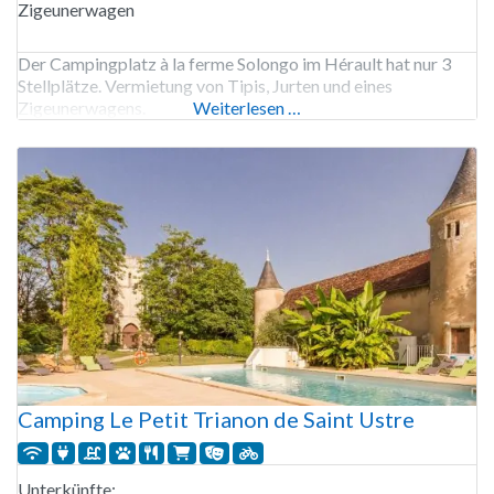
Zigeunerwagen
Der Campingplatz à la ferme Solongo im Hérault hat nur 3
Stellplätze. Vermietung von Tipis, Jurten und eines
Zigeunerwagens.
Weiterlesen …
Camping Le Petit Trianon de Saint Ustre
Unterkünfte: