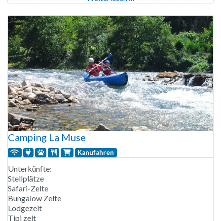
kleine Kinder gibt es Einführungskurse im Ponyreiten. Der
Campingplatz Le Village Western ist von Mitte April bis
Anfang
Camping La Muse
Kanufahren
Unterkünfte:
Stellplätze
Safari-Zelte
Bungalow Zelte
Lodgezelt
Tipi zelt