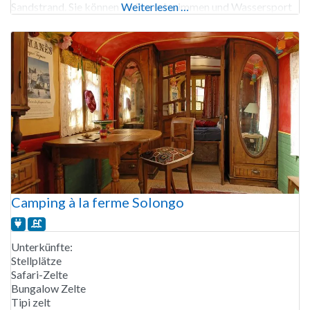
Sandstrand. Sie können im See schwimmen und Wassersport
Weiterlesen …
treiben. Außerdem können Sie im See Karpfen
Camping à la ferme Solongo
Unterkünfte:
Stellplätze
Safari-Zelte
Bungalow Zelte
Tipi zelt