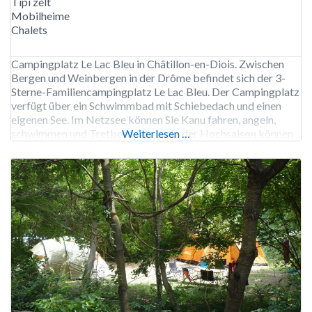
Tipi zelt
Mobilheime
Chalets
Campingplatz Le Lac Bleu in Châtillon-en-Diois. Zwischen
Bergen und Weinbergen in der Drôme befindet sich der 3-
Sterne-Familiencampingplatz Le Lac Bleu. Der Campingplatz
verfügt über ein Schwimmbad mit Schiebedach und einen
eigenen See. Im Netzsee können Sie Kanu fahren, angeln,
schwimmen und Tretboot fahren. In der Hochsaison können
Weiterlesen …
Sie im Miniclub basteln und spielen oder auf den Spielplatz
gehen. Der Campingplatz