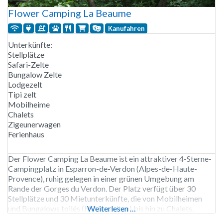
Flower Camping La Beaume
Kanufahren
Unterkünfte:
Stellplätze
Safari-Zelte
Bungalow Zelte
Lodgezelt
Tipi zelt
Mobilheime
Chalets
Zigeunerwagen
Ferienhaus
Der Flower Camping La Beaume ist ein attraktiver 4-Sterne-
Campingplatz in Esparron-de-Verdon (Alpes-de-Haute-
Provence), ruhig gelegen in einer grünen Umgebung am
Rande der Gorges du Verdon. Der Platz verfügt über 30
Stellplätze und 30 Mietunterkünfte, die von Mobilheimen
und Bungalows toilés (Hüttenzelten) bis hin zu Chalets,
Weiterlesen …
Roulottes, Tipis und sogar Baumhäusern für 2 bis 7 Personen