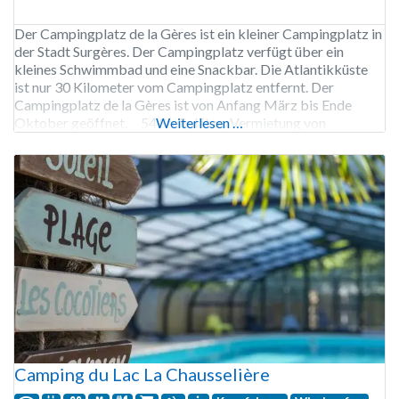
Der Campingplatz de la Gères ist ein kleiner Campingplatz in
der Stadt Surgères. Der Campingplatz verfügt über ein
kleines Schwimmbad und eine Snackbar. Die Atlantikküste
ist nur 30 Kilometer vom Campingplatz entfernt. Der
Campingplatz de la Gères ist von Anfang März bis Ende
Oktober geöffnet. 54 Stellplätze, Vermietung von
Weiterlesen …
Stellplätzen, Chalets, Tipis, Lodgezelten, Safarizelten und
Mobilheimen.
Camping du Lac La Chausselière