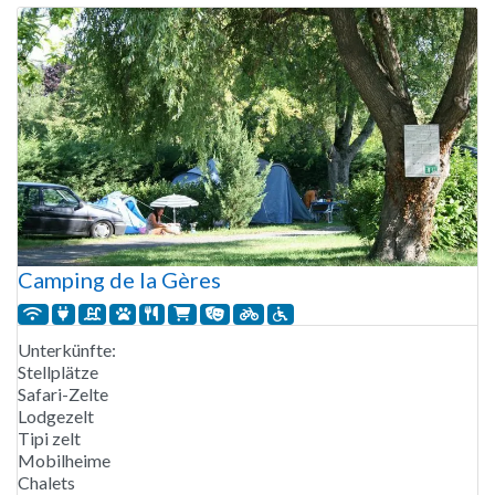
reichen. Der Campingplatz ist von Mitte
Camping de la Gères
Unterkünfte:
Stellplätze
Safari-Zelte
Lodgezelt
Tipi zelt
Mobilheime
Chalets