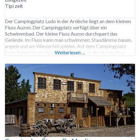
Tipi zelt
Der Campingplatz Ludo in der Ardèche liegt an dem kleinen
Fluss Auzon. Der Campingplatz verfügt über ein
Schwimmbad. Der kleine Fluss Auzon durchquert das
Gelände. Im Fluss kann man schwimmen, Staudämme bauen,
angeln und am Wasserfall spielen. Auf dem Campingplatz
Ludo finden Sie ein Restaurant mit Bar. In der Hochsaison
Weiterlesen …
gibt es ein Unterhaltungsprogramm für Kinder. Hunde sind in
den