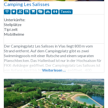
Camping Les Salisses
Tennis
Unterkünfte:
Stellplätze
Tipi zelt
Mobilheime
Der Campingplatz Les Salisses in Vias liegt 800 m vom
Strand entfernt. Auf dem Campingplatz gibt es zwei
Swimmingpools mit einer Rutsche und einem separaten
Planschbecken. Das Hallenbad ist nur in der Hochsaison für
FKK-Anhänger geöffnet. Der Campingplatz Les Salisses ist
von Anfang April bis Mitte September geöffnet. 400
Weiterlesen …
Stellplätze, Vermietung von Stellplätzen, Tipis und
Mobilheimen.