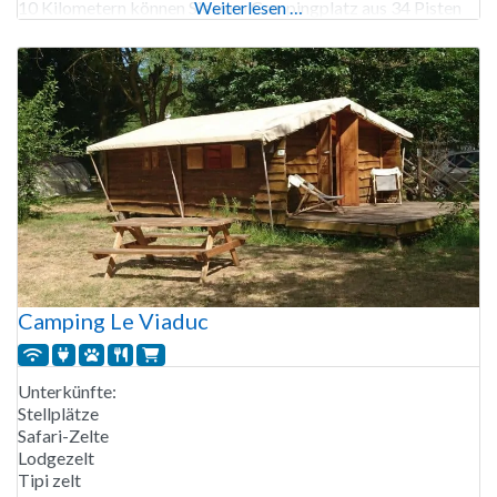
10 Kilometern können Sie vom Campingplatz aus 34 Pisten
Weiterlesen …
rund um das Hohneck (1363 Meter) erreichen. Der
Campingplatz
Camping Le Viaduc
Unterkünfte:
Stellplätze
Safari-Zelte
Lodgezelt
Tipi zelt