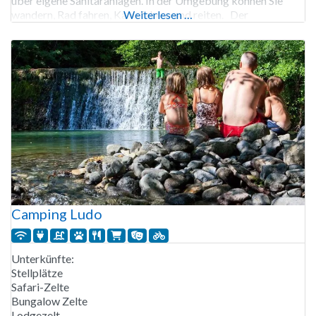
über eigene Sanitäranlagen. In der Umgebung können Sie
wandern, Rad fahren, Kanu fahren und reiten. Der
Weiterlesen …
Campingplatz La Châtaigneraie ist von Ende März bis Mitte
Oktober geöffnet. 39 Stellplätze,
Camping Ludo
Unterkünfte:
Stellplätze
Safari-Zelte
Bungalow Zelte
Lodgezelt