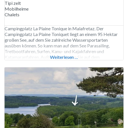
Tipi zelt
Mobilheime
Chalets
Campingplatz La Plaine Tonique in Malafretaz. Der
Campingplatz La Plaine Toniquet liegt an einem 95 Hektar
großen See, auf dem Sie zahlreiche Wassersportarten
ausüben können. So kann man auf dem See Parasailing,
Tretbootfahren, Surfen, Kanu- und Kajakfahren und
Katamaranfahren. Außerdem können Sie auf dem
Weiterlesen …
Campingplatz Fahrräder mieten und in der Nähe Paintball
und Go-Kart fahren. Der Campingplatz verfügt über einen