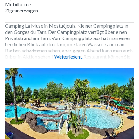
Mobilheime
Zigeunerwagen
Camping La Muse in Mostuéjouls. Kleiner Campingplatz in
den Gorges du Tarn. Der Campingplatz verfügt über einen
Privatstrand am Tarn. Vom Campingplatz aus hat man einen
herrlichen Blick auf den Tarn, im klaren Wasser kann man
Barben schwimmen sehen, aber gegen Abend kann man auch
Biber in Aktion sehen. In dem kleinen Restaurant können Sie
Weiterlesen …
eine preiswerte Mahlzeit genießen. In