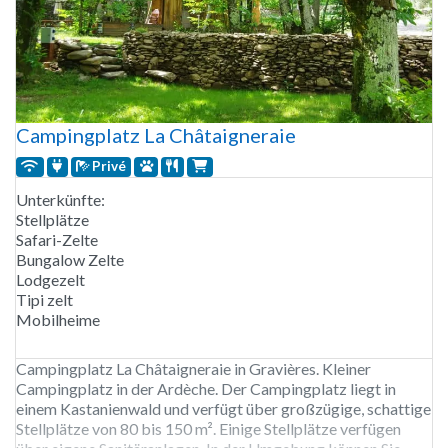
Campingplatz La Châtaigneraie
Privé
Unterkünfte:
Stellplätze
Safari-Zelte
Bungalow Zelte
Lodgezelt
Tipi zelt
Mobilheime
Campingplatz La Châtaigneraie in Gravières. Kleiner
Campingplatz in der Ardèche. Der Campingplatz liegt in
einem Kastanienwald und verfügt über großzügige, schattige
Stellplätze von 80 bis 150 m². Einige Stellplätze verfügen