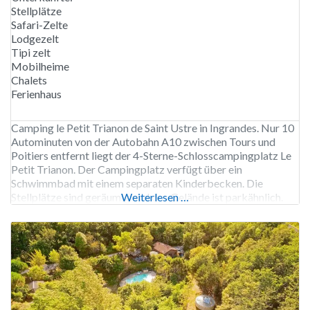
Stellplätze
Safari-Zelte
Lodgezelt
Tipi zelt
Mobilheime
Chalets
Ferienhaus
Camping le Petit Trianon de Saint Ustre in Ingrandes. Nur 10
Autominuten von der Autobahn A10 zwischen Tours und
Poitiers entfernt liegt der 4-Sterne-Schlosscampingplatz Le
Petit Trianon. Der Campingplatz verfügt über ein
Schwimmbad mit einem separaten Kinderbecken. Die
Stellplätze sind geräumig und das Gelände ist parkähnlich.
Weiterlesen …
Der Campingplatz bietet eine breite Palette an
Unterkünften, darunter Baumhäuser, Tipis und Gîtes sowie