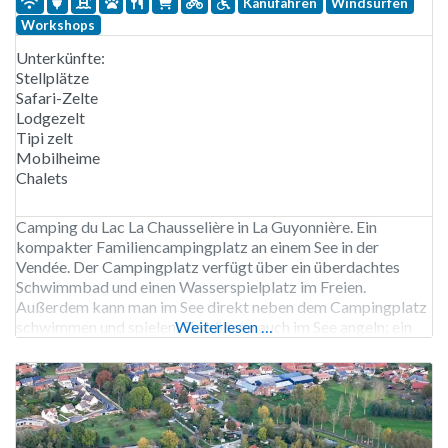
Kanufahren
Windsurfen
Workshops
Unterkünfte:
Stellplätze
Safari-Zelte
Lodgezelt
Tipi zelt
Mobilheime
Chalets
Camping du Lac La Chausselière in La Guyonnière. Ein
kompakter Familiencampingplatz an einem See in der
Vendée. Der Campingplatz verfügt über ein überdachtes
Schwimmbad und einen Wasserspielplatz im Freien.
Außerdem kann man im See direkt neben dem Campingplatz
schwimmen und spielen. Sie können auch im See angeln; ein
Weiterlesen …
Angelschein kann auf dem Campingplatz erworben werden.
Auf dem See kann man