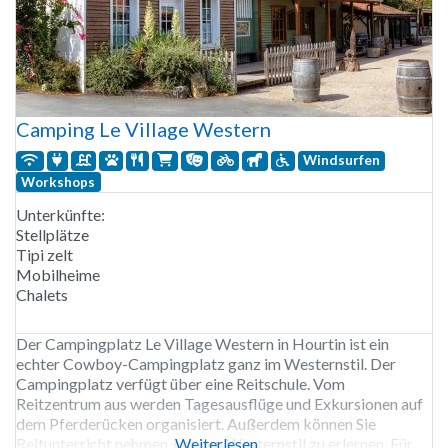
Camping Le Village Western
Windsurfen
Workshops
Unterkünfte:
Stellplätze
Tipi zelt
Mobilheime
Chalets
Der Campingplatz Le Village Western in Hourtin ist ein
echter Cowboy-Campingplatz ganz im Westernstil. Der
Campingplatz verfügt über eine Reitschule. Vom
Reitzentrum aus werden Tagesausflüge und Exkursionen auf
dem Pferderücken organisiert. Außerdem können Sie
Reitunterricht nehmen, um den Westernstil zu erlernen. Für
Weiterlesen …