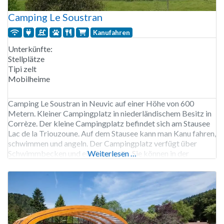
Camping Le Soustran
Kanufahren
Unterkünfte:
Stellplätze
Tipi zelt
Mobilheime
Camping Le Soustran in Neuvic auf einer Höhe von 600
Metern. Kleiner Campingplatz in niederländischem Besitz in
Corrèze. Der kleine Campingplatz befindet sich am Stausee
Lac de la Triouzoune. Auf dem Stausee kann man Kanu fahren,
schwimmen und angeln. Der Campingplatz verfügt über
Schwimmbecken und ein Trampolin. Sie können in der
Weiterlesen …
Umgebung wandern und Mountainbike fahren, der
Campingplatzbesitzer hat Routen