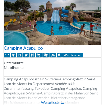
Camping Acapulco
Windsurfen
Unterkünfte:
Mobilheime
Camping Acapulco ist ein 5-Sterne-Campingplatz in Saint
Jean de Monts im Departement Vendée. ###
Zusammenfassung Text über Camping Acapulco: Camping
Acapulco, ein 5-Sterne-Campingplatz in der Nähe von Saint
Jean de Monts in der Vendée, bietet hervorragende
Einrichtungen, darunter einen beeindruckenden
Weiterlesen …