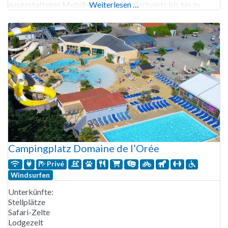
ausgestatteten Mobilheimen und Holzchalets bis hin zu
Weiterlesen …
Safarizelten, Lodges, Premium-Stellplätzen mit privaten
Sanitäranlagen und gemütlichen Pipowagents reichen. Der
Campingplatz ist
Campingplatz Domaine de l’Orée
Privé
Windsurfen
Unterkünfte:
Stellplätze
Safari-Zelte
Lodgezelt