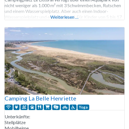
nicht weniger als 1.000 m² mit 3 Schwimmbecken, Rutschen
und einem Wasserspielplatz. Aber auch einen Indoor-
Wasserspielplatz und ein Hallenbad. Für Kinder von 5 bis 17
Weiterlesen …
Jahren gibt es Unterhaltung und einen großen Spielplatz mit
Hüpfburg. Erwachsene können Tanz- und
Camping La Belle Henriette
Yoga
Unterkünfte:
Stellplätze
Mobilheime