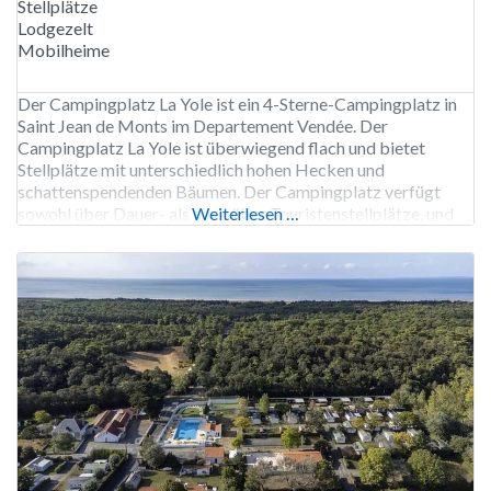
Stellplätze
Lodgezelt
Mobilheime
Der Campingplatz La Yole ist ein 4-Sterne-Campingplatz in
Saint Jean de Monts im Departement Vendée. Der
Campingplatz La Yole ist überwiegend flach und bietet
Stellplätze mit unterschiedlich hohen Hecken und
schattenspendenden Bäumen. Der Campingplatz verfügt
sowohl über Dauer- als auch über Touristenstellplätze, und
Weiterlesen …
auch Mobilheime sind verfügbar. Hunde sind nach
Absprache erlaubt. Der weitläufige Campingplatz liegt
anderthalb Kilometer vom Meer