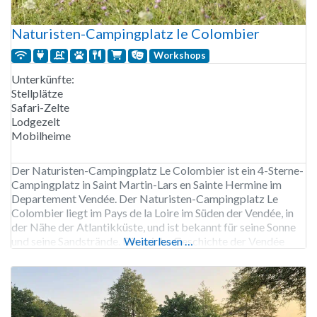
Naturisten-Campingplatz le Colombier
Workshops
Unterkünfte:
Stellplätze
Safari-Zelte
Lodgezelt
Mobilheime
Der Naturisten-Campingplatz Le Colombier ist ein 4-Sterne-
Campingplatz in Saint Martin-Lars en Sainte Hermine im
Departement Vendée. Der Naturisten-Campingplatz Le
Colombier liegt im Pays de la Loire im Süden der Vendée, in
der Nähe der Atlantikküste, und ist bekannt für seine Sonne
und seine Sandstrände. Die reiche Geschichte der Vendée
Weiterlesen …
lässt sich an historischen und religiösen Relikten ablesen.
Unser beheiztes Schwimmbad