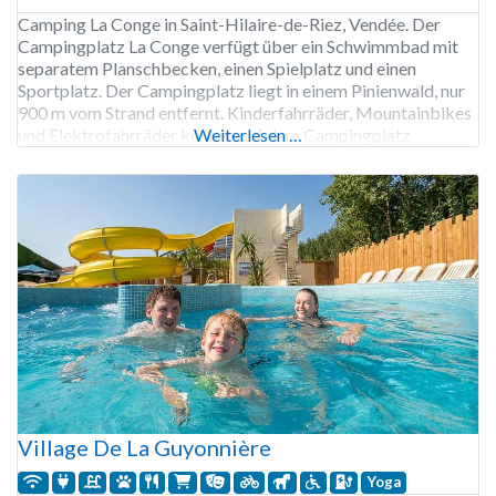
Camping La Conge in Saint-Hilaire-de-Riez, Vendée. Der
Campingplatz La Conge verfügt über ein Schwimmbad mit
separatem Planschbecken, einen Spielplatz und einen
Sportplatz. Der Campingplatz liegt in einem Pinienwald, nur
900 m vom Strand entfernt. Kinderfahrräder, Mountainbikes
und Elektrofahrräder können auf dem Campingplatz
Weiterlesen …
gemietet werden. Der Campingplatz La Conge ist von Mitte
Mai bis Mitte September geöffnet. Der Wanderweg GR 8
Village De La Guyonnière
Yoga