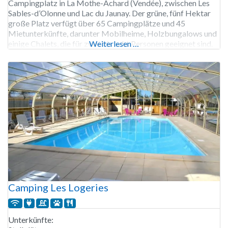
Campingplatz in La Mothe-Achard (Vendée), zwischen Les
Sables-d’Olonne und Lac du Jaunay. Der grüne, fünf Hektar
große Platz verfügt über 65 Campingplätze und 45
Mietunterkünfte, darunter Mobilheime, Holzbungalows und
einige Chalets, die für zwei bis acht Personen geeignet sind.
Weiterlesen …
Der Campingplatz ist von Mitte April bis Mitte September
geöffnet. Für den Wasserspaß gibt
Camping Les Logeries
Unterkünfte: