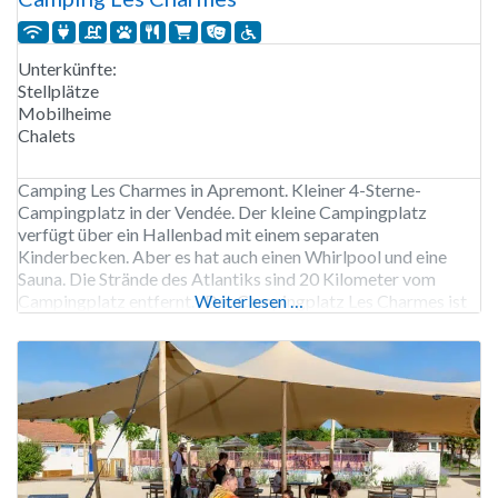
Unterkünfte:
Stellplätze
Mobilheime
Chalets
Camping Les Charmes in Apremont. Kleiner 4-Sterne-
Campingplatz in der Vendée. Der kleine Campingplatz
verfügt über ein Hallenbad mit einem separaten
Kinderbecken. Aber es hat auch einen Whirlpool und eine
Sauna. Die Strände des Atlantiks sind 20 Kilometer vom
Campingplatz entfernt. Der Campingplatz Les Charmes ist
Weiterlesen …
von Anfang April bis Ende September geöffnet. Die Chalets
und Mobilheime können das ganze