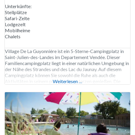
Unterkünfte:
Stellplätze
Safari-Zelte
Lodgezelt
Mobilheime
Chalets
Village De La Guyonnière ist ein 5-Sterne-Campingplatz in
Saint-Julien-des-Landes im Departement Vendée. Dieser
Familiencampingplatz liegt in einer natürlichen Umgebung in
der Nähe des Strandes und des Lac du Jaunay. Auf diesem
Campingplatz können Sie sowohl die Ruhe als auch die
Aktivitäten in seinem pulsierenden Herzen genießen. Die
Weiterlesen …
Mietunterkünfte und die sehr geräumigen Stellplätze für
Touristen befinden sich auf separaten, ruhigen