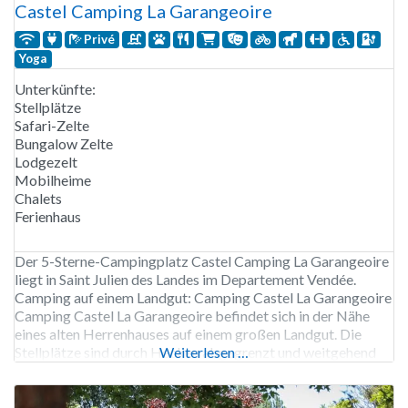
Castel Camping La Garangeoire
Privé
Yoga
Unterkünfte:
Stellplätze
Safari-Zelte
Bungalow Zelte
Lodgezelt
Mobilheime
Chalets
Ferienhaus
Der 5-Sterne-Campingplatz Castel Camping La Garangeoire
liegt in Saint Julien des Landes im Departement Vendée.
Camping auf einem Landgut: Camping Castel La Garangeoire
Camping Castel La Garangeoire befindet sich in der Nähe
eines alten Herrenhauses auf einem großen Landgut. Die
Stellplätze sind durch Hecken abgegrenzt und weitgehend
Weiterlesen …
von den Häusern und Wohnwagen getrennt. Sie können
zwischen schattigen Plätzen unter