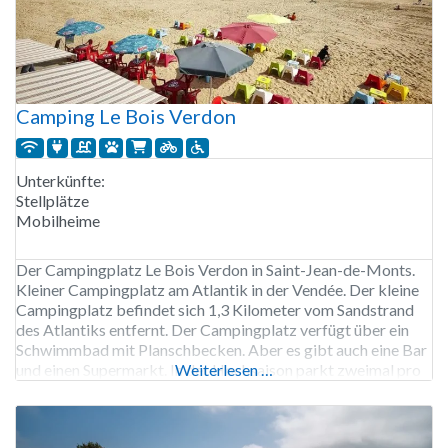
Camping Le Bois Verdon
Unterkünfte:
Stellplätze
Mobilheime
Der Campingplatz Le Bois Verdon in Saint-Jean-de-Monts.
Kleiner Campingplatz am Atlantik in der Vendée. Der kleine
Campingplatz befindet sich 1,3 Kilometer vom Sandstrand
des Atlantiks entfernt. Der Campingplatz verfügt über ein
Schwimmbad mit Planschbecken. Aber es gibt auch eine Bar
und einen Supermarkt. In der Hochsaison parkt zweimal pro
Weiterlesen …
Woche ein Imbisswagen auf dem Campingplatz. Fahrräder
können auf dem Campingplatz