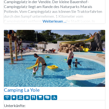
Campingplatz in der Vendée. Der kleine Bauernhof-
Campingplatz liegt am Rande des Naturparks Marais
Poitevin. Vom Campingplatz aus können Sie Traktorfahrten
durch den Sumpf unternehmen. 1 Kilometer vom
Campingplatz entfernt befindet sich die Stadt Luçon. In
Weiterlesen …
Luçon gibt es viel zu entdecken, darunter die Kathedrale und
das Kloster, der alte Hafen und der Park
Camping La Yole
Unterkünfte: