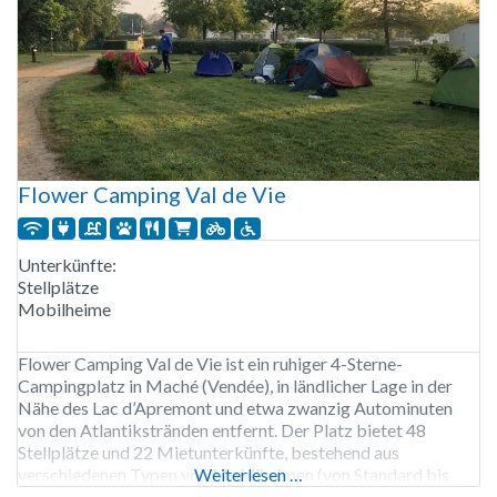
Flower Camping Val de Vie
Unterkünfte:
Stellplätze
Mobilheime
Flower Camping Val de Vie ist ein ruhiger 4-Sterne-
Campingplatz in Maché (Vendée), in ländlicher Lage in der
Nähe des Lac d’Apremont und etwa zwanzig Autominuten
von den Atlantikstränden entfernt. Der Platz bietet 48
Stellplätze und 22 Mietunterkünfte, bestehend aus
verschiedenen Typen von Mobilheimen (von Standard bis
Weiterlesen …
Premium, einige mit privatem Spa) und einem