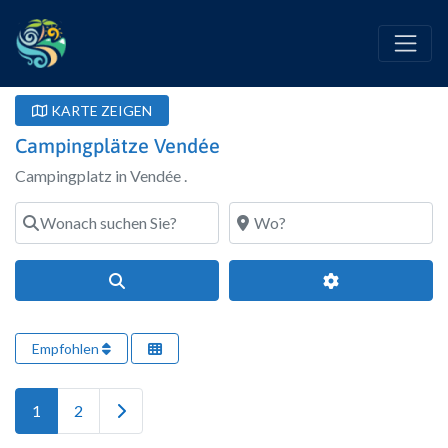
KARTE ZEIGEN
Campingplätze Vendée
Campingplatz in Vendée .
Wonach suchen Sie?
Wo?
Suchen
Erweiterte Filte
Empfohlen
Ältere Beiträge
1
2