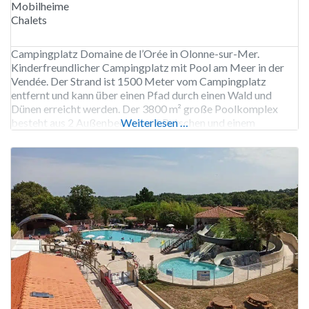
Mobilheime
Chalets
Campingplatz Domaine de l’Orée in Olonne-sur-Mer.
Kinderfreundlicher Campingplatz mit Pool am Meer in der
Vendée. Der Strand ist 1500 Meter vom Campingplatz
entfernt und kann über einen Pfad durch einen Wald und
Dünen erreicht werden. Der 3800 m² große Poolkomplex
besteht aus 2 Außenbecken mit Rutschen und einem
Weiterlesen …
Wasserspielplatz sowie einem Hallenbad mit
Wasserspielplatz. In der Nähe können Sie