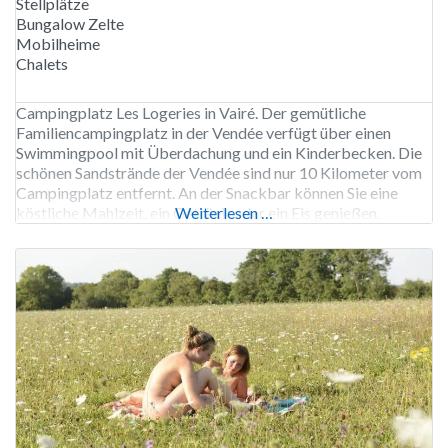
Stellplätze
Bungalow Zelte
Mobilheime
Chalets
Campingplatz Les Logeries in Vairé. Der gemütliche
Familiencampingplatz in der Vendée verfügt über einen
Swimmingpool mit Überdachung und ein Kinderbecken. Die
schönen Sandstrände der Vendée sind nur 10 Kilometer vom
Campingplatz entfernt. An der Snackbar können Sie eine
köstliche Mahlzeit, ein Getränk oder ein Eis genießen.
Weiterlesen …
Darüber hinaus verfügt der Campingplatz über einen
Spielplatz mit Hüpfburg und einen Angelteich. Baby-Pakete