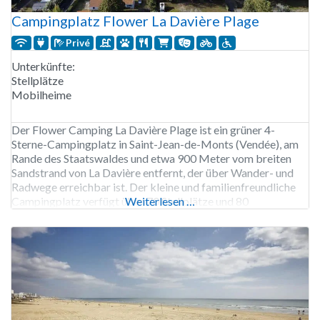
Campingplatz Flower La Davière Plage
Privé
Unterkünfte:
Stellplätze
Mobilheime
Der Flower Camping La Davière Plage ist ein grüner 4-
Sterne-Campingplatz in Saint-Jean-de-Monts (Vendée), am
Rande des Staatswaldes und etwa 900 Meter vom breiten
Sandstrand von La Davière entfernt, der über Wander- und
Radwege erreichbar ist. Der kleine und familienfreundliche
Campingplatz verfügt über 70 Stellplätze und 80
Weiterlesen …
Mietunterkünfte, darunter verschiedene Arten von
Mobilheimen, Stelzenhütten, Bungalows toilés und
gemütliche Cabanas; es gibt