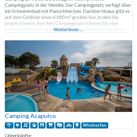
Campingplatz in der Vendée. Der Campingplatz verfügt über
ein Schwimmbad mit Planschbecken. Darüber hinaus gibt es
auf dem Gelände einen 6.000 m² großen See, in dem Sie
angeln können. Auf dem Campingplatz können Sie eine
einfache Mahlzeit bestellen. Der Campingplatz La Venise
Weiterlesen …
Du Bocage ist von Ende Juni bis Ende September
Camping Acapulco
Windsurfen
Unterkünfte: