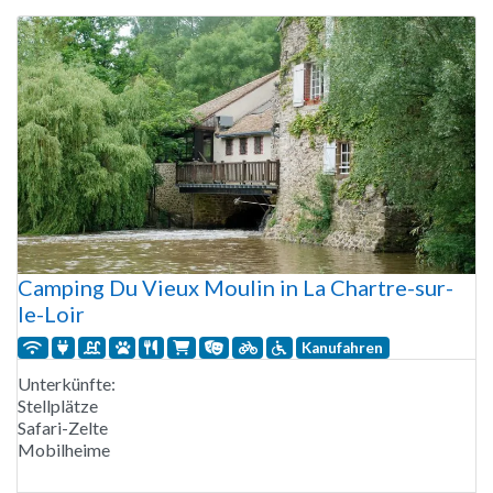
Camping Du Vieux Moulin in La Chartre-sur-
le-Loir
Kanufahren
Unterkünfte:
Stellplätze
Safari-Zelte
Mobilheime