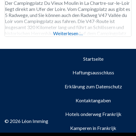
Der Campingplatz Du Vieux Moulin in La Chartre-sur-le-Loir
liegt direkt am Ufer der Loire. Vom Campingplatz aus gibt es
5 Radwege, und Sie können auch den Radweg V47 Vallée du
Loir vom Campingplatz aus fahren. Die V47-Route ist
insgesamt 320 Kilometer lang und führt an Schlössern und
historischen Herrenhäusern vorbei. Auf dem Campingplatz
Weiterlesen …
Du Vieux Moulin können Sie Fahrräder mieten.
Startseite
Haftungsausschluss
Erklärung zum Datenschutz
Kontaktangaben
Hotels onderweg Frankrijk
© 2026 Léon Imming
Kamperen in Frankrijk