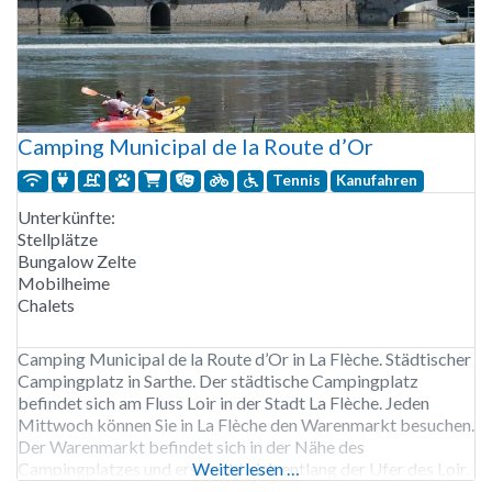
Camping Municipal de la Route d’Or
Tennis
Kanufahren
Unterkünfte:
Stellplätze
Bungalow Zelte
Mobilheime
Chalets
Camping Municipal de la Route d’Or in La Flèche. Städtischer
Campingplatz in Sarthe. Der städtische Campingplatz
befindet sich am Fluss Loir in der Stadt La Flèche. Jeden
Mittwoch können Sie in La Flèche den Warenmarkt besuchen.
Der Warenmarkt befindet sich in der Nähe des
Campingplatzes und erstreckt sich entlang der Ufer des Loir.
Weiterlesen …
Der Stadtcampingplatz verfügt über ein Schwimmbad