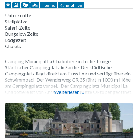
Tennis
Kanufahren
Unterkünfte:
Stellplätze
Safari-Zelte
Bungalow Zelte
Lodgezelt
Chalets
Camping Municipal La Chabotière in Luché-Pringé.
Städtischer Campingplatz in Sarthe. Der städtische
Campingplatz liegt direkt am Fluss Loir und verfügt über ein
Schwimmbad Der Wanderweg GR 35 führt in 1000 m Höhe
am Campingplatz vorbei. Der Campingplatz Municipal La
Chabotière ist von Anfang April bis Mitte Oktober geöffnet.
Weiterlesen …
85 Stellplätze. Vermietung von Stellplätzen, Chalets,
Bungalowzelten, Safarizelten und Mobilheimen.