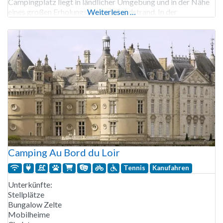
Campingplatz liegt in ländlicher Umgebung und in der Nähe
eines großen Erholungssees mit Sandstrand. In der
Weiterlesen …
Hochsaison ist dies ein idealer Familiencampingplatz. Das
Schwimmbad, die Sporteinrichtungen und die
Camping Au Bord du Loir
Tennis
Kanufahren
Unterkünfte:
Stellplätze
Bungalow Zelte
Mobilheime