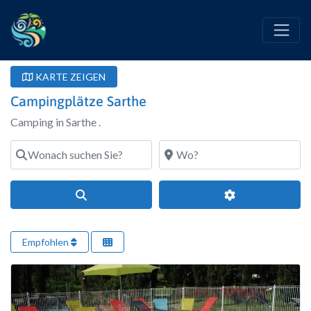
KARTE ZEIGEN
Campingplätze Sarthe
Camping in Sarthe .
Wonach suchen Sie?
Wo?
Suchen
Erweiterte Filte
Empfohlen