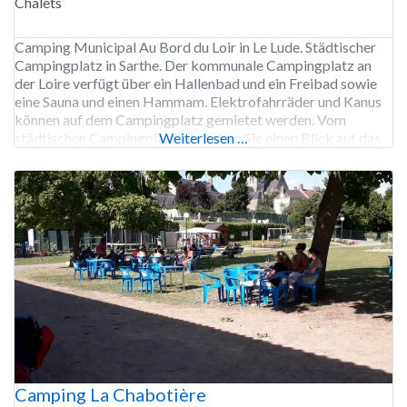
Chalets
Camping Municipal Au Bord du Loir in Le Lude. Städtischer
Campingplatz in Sarthe. Der kommunale Campingplatz an
der Loire verfügt über ein Hallenbad und ein Freibad sowie
eine Sauna und einen Hammam. Elektrofahrräder und Kanus
können auf dem Campingplatz gemietet werden. Vom
städtischen Campingplatz aus haben Sie einen Blick auf das
Weiterlesen …
Schloss Le Lude. Die Wanderwege GR 35 und
Camping La Chabotière