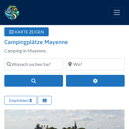
KARTE ZEIGEN
Campingplätze Mayenne
Camping in Mayenne .
Wonach suchen Sie?
Wo?
Suchen
Erweiterte Filte
Empfohlen