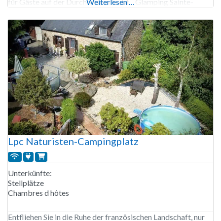
für Gäste auf der Durchreise erlaubt. Glamping Sainte-
Weiterlesen …
suzanne ist von Ende Mai bis Anfang September geöffnet.
38 Stellplätze. Vermietung von Stellplätzen
Lpc Naturisten-Campingplatz
Unterkünfte:
Stellplätze
Chambres d hôtes
Entfliehen Sie in die Ruhe der französischen Landschaft, nur