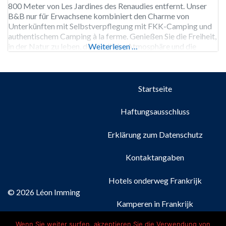
800 Meter von Les Jardines des Renaudies entfernt. Unser
B&B nur für Erwachsene kombiniert den Charme von
Unterkünften mit Selbstverpflegung mit FKK-Camping und
authentischem Camping à la ferme. Genießen Sie die Freiheit,
in der Natur zu leben, die ländliche Atmosphäre und die
Weiterlesen …
lokale Tierwelt, während Sie sich in einer sicheren und
Startseite
Haftungsausschluss
Erklärung zum Datenschutz
Kontaktangaben
Hotels onderweg Frankrijk
© 2026 Léon Imming
Kamperen in Frankrijk
Wenn Sie weiter surfen, akzeptieren Sie die Verwendung von