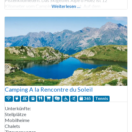
Pistenkilometern. Das Skigebiet Alpe d’Huez ist 12
Kilometer vom Campingplatz entfernt. Auf dem
Weiterlesen …
Campingplatz können Sie einen Trockenraum für Ihre
Skiausrüstung sowie einen
Camping A la Rencontre du Soleil
365
Tennis
Unterkünfte:
Stellplätze
Mobilheime
Chalets
Zigeunerwagen