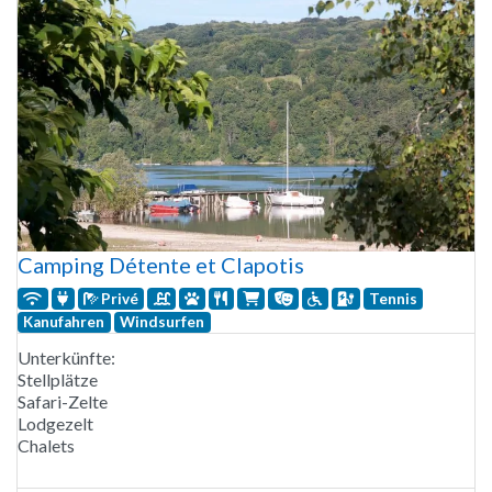
Camping Détente et Clapotis
Privé
Tennis
Kanufahren
Windsurfen
Unterkünfte:
Stellplätze
Safari-Zelte
Lodgezelt
Chalets