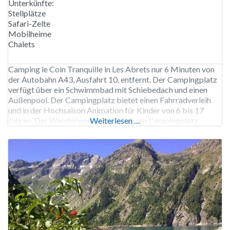
Unterkünfte:
Stellplätze
Safari-Zelte
Mobilheime
Chalets
Camping le Coin Tranquille in Les Abrets nur 6 Minuten von
der Autobahn A43, Ausfahrt 10, entfernt. Der Campingplatz
verfügt über ein Schwimmbad mit Schiebedach und einen
Außenpool. Der Campingplatz bietet einen Fahrradverleih
und in der Hochsaison Animation für Kinder von 6 bis 17
Jahren. Der Wanderweg GR 65 führt am Campingplatz
Weiterlesen …
vorbei. Der Campingplatz le Coin Tranquille ist von