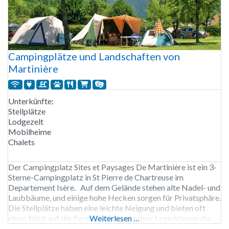
Campingplätze und Landschaften von
Martinière
Unterkünfte:
Stellplätze
Lodgezelt
Mobilheime
Chalets
Der Campingplatz Sites et Paysages De Martinière ist ein 3-
Sterne-Campingplatz in St Pierre de Chartreuse im
Departement Isère. Auf dem Gelände stehen alte Nadel- und
Laubbäume, und einige hohe Hecken sorgen für Privatsphäre.
Die Stellplätze haben eine leichte Neigung und bieten oft
einen Blick auf die Berge. Aufgrund seiner Lage können die
Weiterlesen …
Nächte kühl sein. Zum Trocknen von Textilien