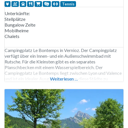
Tennis
Unterkünfte:
Stellplätze
Bungalow Zelte
Mobilheime
Chalets
Campingplatz Le Bontemps in Vernioz. Der Campingplatz
verfügt über ein Innen- und ein Außenschwimmbad mit
Rutsche. Für die Kleinsten gibt es ein separates
Planschbecken mit einem Wasserspielbereich. Der
Campingplatz Le Bontemps liegt zwischen Lyon und Valence
und ist ein idealer Ausgangspunkt, um diese Städte zu
Weiterlesen …
erkunden. Außerdem ist der Campingplatz nur 20
Autominuten von der A7 de Route de Soleil,