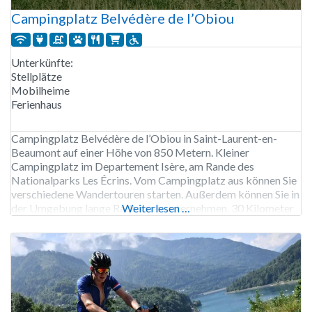
Campingplatz Belvédère de l’Obiou
Unterkünfte:
Stellplätze
Mobilheime
Ferienhaus
Campingplatz Belvédère de l’Obiou in Saint-Laurent-en-
Beaumont auf einer Höhe von 850 Metern. Kleiner
Campingplatz im Departement Isère, am Rande des
Nationalparks Les Écrins. Vom Campingplatz aus können Sie
verschiedene Wandertouren starten. Außerdem können Sie in
der Umgebung lange Radtouren unternehmen. 30 Kilometer
Weiterlesen …
vom Campingplatz entfernt liegt der See Lac de
Monteynard-Avignonet. Sie können den See über die
Passerelle Du Drac