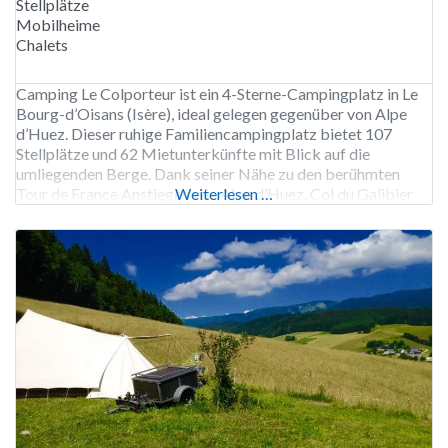
Stellplätze
Mobilheime
Chalets
Camping Le Colporteur ist ein 4-Sterne-Campingplatz in Le
Bourg-d’Oisans (Isère), ideal gelegen gegenüber von Alpe
d’Huez. Dieser ruhige Familiencampingplatz bietet 107
Stellplätze und 62 Mietunterkünfte mit Blick auf die
umliegenden Berge. Dank seiner Nähe zu den berühmten
Tour de France Anstiegen wie Alpe d’Huez, Col du Galibier
Weiterlesen …
und Col de la Croix de Fer ist der Campingplatz ein idealer
Ausgangspunkt