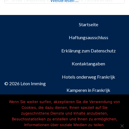
m². In der Umgebung kann man wandern, radfahren und
Weiterlesen …
paragliden. Fahrräder können auf dem Campingplatz
gemietet werden. Der Campingplatz Belle Roche
Startseite
Haftungsausschluss
Erklärung zum Datenschutz
Kontaktangaben
Hotels onderweg Frankrijk
© 2026 Léon Imming
Kamperen in Frankrijk
Wenn Sie weiter surfen, akzeptieren Sie die Verwendung von
Nederlands
(
Niederländisch
)
Cookies, die dazu dienen, Ihnen speziell auf Sie
zugeschnittene Dienste und Inhalte anzubieten,
Français
(
Französisch
)
Besuchsstatistiken zu erstellen und Ihnen zu ermöglichen,
Informationen über soziale Medien zu teilen.