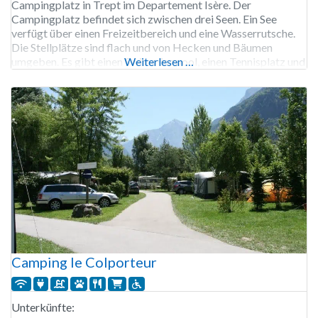
Campingplatz in Trept im Departement Isère. Der
Campingplatz befindet sich zwischen drei Seen. Ein See
verfügt über einen Freizeitbereich und eine Wasserrutsche.
Die Stellplätze sind flach und von Hecken und Bäumen
umgeben. Es gibt einen Swimmingpool, einen Tennisplatz und
Weiterlesen …
die Möglichkeit zum Forellenangeln. Der Platz verfügt über
einen kleinen Sandstrand mit
Camping le Colporteur
Unterkünfte: