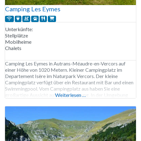
Camping Les Eymes
Unterkünfte:
Stellplätze
Mobilheime
Chalets
Camping Les Eymes in Autrans-Méaudre-en-Vercors auf
einer Höhe von 1020 Metern. Kleiner Campingplatz im
Departement Isère im Naturpark Vercors. Der kleine
Campingplatz verfügt über ein Restaurant mit Bar und einen
Swimmingpool. Vom Campingplatz aus haben Sie eine
großartige Aussicht auf die Umgebung. In der Umgebung
Weiterlesen …
können Sie Radfahren und Wandern sowie verschiedene
Bergsportarten betreiben. Der Wanderweg GR 9 führt am