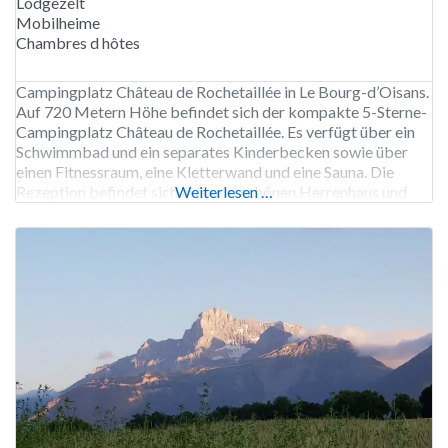
Lodgezelt
Mobilheime
Chambres d hôtes
Campingplatz Château de Rochetaillée in Le Bourg-d’Oisans.
Auf 720 Metern Höhe befindet sich der kompakte 5-Sterne-
Campingplatz Château de Rochetaillée. Es verfügt über ein
Schwimmbad und ein separates Kinderbecken sowie über
einen Fitnessraum, eine Kletterwand und eine Sauna. Die
Rezeption befindet sich in einem schönen Herrenhaus und
Weiterlesen …
das stimmungsvolle Restaurant in einem alten Bauernhaus. In
der Umgebung gibt es zahlreiche Wanderwege