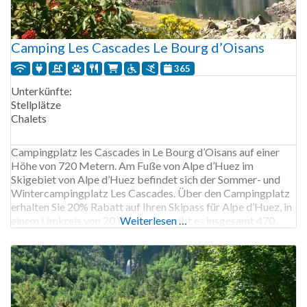
Camping Les Cascades Le Bourg d’Oisans
365
Unterkünfte:
Stellplätze
Chalets
Campingplatz les Cascades in Le Bourg d’Oisans auf einer
Höhe von 720 Metern. Am Fuße von Alpe d’Huez im
Skigebiet von Alpe d’Huez befindet sich der Sommer- und
Wintercampingplatz Les Cascades. Über den Campingplatz
erhalten Sie 20% Rabatt auf Ihren Skipass für Alpe d’Huez, in
einem Umkreis von 20 Kilometern gibt es insgesamt 470
Weiterlesen …
Pistenkilometer in mehreren Skigebieten. Der Campingplatz