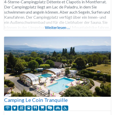
4-Sterne-Campingplatz Détente et Clapotis in Montferrat.
Der Campingplatz liegt am Lac de Paladru, in dem Sie
schwimmen und angeln können. Aber auch Segeln, Surfen und
Kanufahren. Der Campingplatz verfügt über ein Innen- und
ein Außenschwimmbad und für die Liebhaber der Sauna. Sie
können in der Umgebung wandern und Mountainbike fahren.
Weiterlesen …
Der Campingplatz Détente et Clapotis verfügt über eine
Ladestation für
Camping Le Coin Tranquille