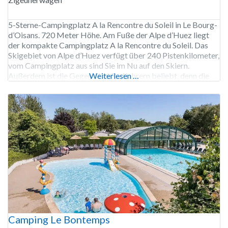
5-Sterne-Campingplatz A la Rencontre du Soleil in Le Bourg-
d’Oisans. 720 Meter Höhe. Am Fuße der Alpe d’Huez liegt
der kompakte Campingplatz A la Rencontre du Soleil. Das
Skigebiet von Alpe d’Huez verfügt über 240 Pistenkilometer,
vom Campingplatz aus sind Sie im Nu auf den Skiern.
Außerdem ist die Gegend bei Radfahrern beliebt, denn die
Weiterlesen …
Alpe d’Huez hat 21 Kehren und
Camping Le Bontemps