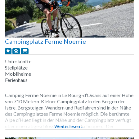
Campingplatz Ferme Noemie
Unterkünfte:
Stellplätze
Mobilheime
Ferienhaus
Camping Ferme Noemie in Le Bourg-d’Oisans auf einer Höhe
von 710 Metern. Kleiner Campingplatz in den Bergen der
Isère. Bergsteigen, Wandern und Radfahren sind in der Nähe
des Campingplatzes Ferme Noemie möglich. Die berühmte
Alpe d’Huez liegt in der Nähe und der Campingplatz verfügt
über einen abgeschlossenen Fahrradschuppen. Der
Weiterlesen …
Campingplatz Ferme Noemie ist von Ende März bis Ende
Oktober