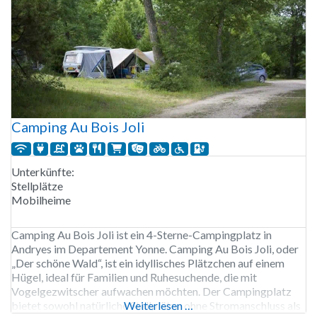
Camping Au Bois Joli
Unterkünfte:
Stellplätze
Mobilheime
Camping Au Bois Joli ist ein 4-Sterne-Campingplatz in
Andryes im Departement Yonne. Camping Au Bois Joli, oder
„Der schöne Wald“, ist ein idyllisches Plätzchen auf einem
Hügel, ideal für Familien und Ruhesuchende, die mit
Vogelgezwitscher aufwachen möchten. Der Campingplatz
bietet sowohl natürliche Stellplätze ohne Stromanschluss als
Weiterlesen …