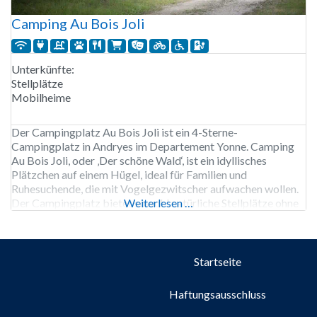
Camping Au Bois Joli
Unterkünfte:
Stellplätze
Mobilheime
Der Campingplatz Au Bois Joli ist ein 4-Sterne-
Campingplatz in Andryes im Departement Yonne. Camping
Au Bois Joli, oder ‚Der schöne Wald‘, ist ein idyllisches
Plätzchen auf einem Hügel, ideal für Familien und
Ruhesuchende, die mit Vogelgezwitscher aufwachen wollen.
Der Campingplatz bietet sowohl natürliche Stellplätze ohne
Weiterlesen …
Stromanschluss als auch Stellplätze mit verschiedenen
Größen, Trennwänden und Stromanschluss. Für größere
Gruppen stehen Stellplätze
Startseite
Haftungsausschluss