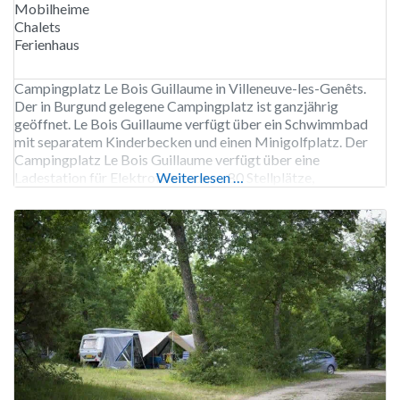
Mobilheime
Chalets
Ferienhaus
Campingplatz Le Bois Guillaume in Villeneuve-les-Genêts.
Der in Burgund gelegene Campingplatz ist ganzjährig
geöffnet. Le Bois Guillaume verfügt über ein Schwimmbad
mit separatem Kinderbecken und einen Minigolfplatz. Der
Campingplatz Le Bois Guillaume verfügt über eine
Ladestation für Elektrofahrzeuge. 80 Stellplätze,
Weiterlesen …
Vermietung von Stellplätzen, Gîtes, Chalets und
Mobilheimen.