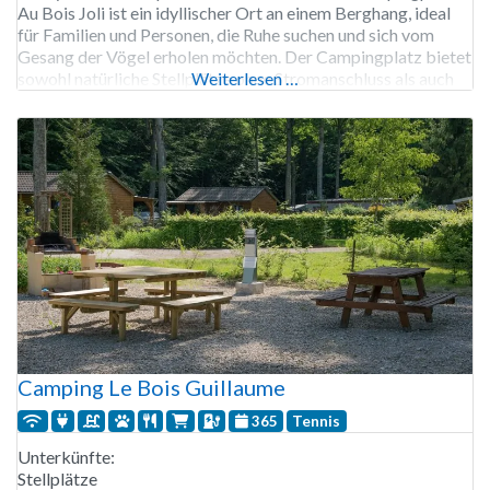
Au Bois Joli ist ein idyllischer Ort an einem Berghang, ideal
für Familien und Personen, die Ruhe suchen und sich vom
Gesang der Vögel erholen möchten. Der Campingplatz bietet
sowohl natürliche Stellplätze ohne Stromanschluss als auch
Weiterlesen …
Stellplätze in verschiedenen Ausführungen
Camping Le Bois Guillaume
365
Tennis
Unterkünfte:
Stellplätze