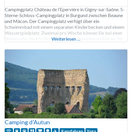
Campingplatz Château de l’Epervière in Gigny-sur-Saône. 5-
Sterne-Schloss-Campingplatz in Burgund zwischen Beaune
und Mâcon. Der Campingplatz verfügt über ein
Schwimmbad mit einem separaten Kinderbecken und einem
Wasserspielplatz. Zweimal pro Woche können Sie bei einer
Weinprobe die köstlichsten Burgunderweine probieren. Sie
Weiterlesen …
können die Umgebung mit dem Fahrrad erkunden, und Sie
können Fahrräder auf dem Campingplatz mieten. Das
Restaurant mit einer umfangreichen Speisekarte
Camping d’Autun
Kanufahren
Yoga