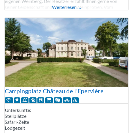
eigenen Weinberg. Der Besitzer erzählt Ihnen gerne von
seiner Leidenschaft und organisiert Weinproben. Vom
Weiterlesen …
kleinen Pool mit separatem Kinderbecken aus blickt man auf
die grünen Hügel der Umgebung. Der Eigentümer hat den See
mit Fischen
Campingplatz Château de l’Epervière
Unterkünfte:
Stellplätze
Safari-Zelte
Lodgezelt