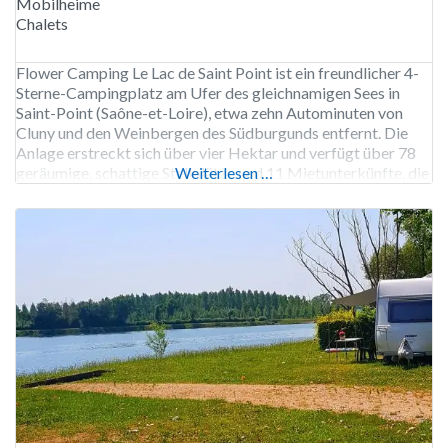
Mobilheime
Chalets
Flower Camping Le Lac de Saint Point ist ein freundlicher 4-
Sterne-Campingplatz am Ufer des gleichnamigen Sees in
Saint-Point (Saône-et-Loire), etwa zehn Autominuten von
Cluny und den Weinbergen des Südburgunds entfernt. Die
Anlage erstreckt sich über vier Hektar und verfügt über 78
geräumige, schattige Stellplätze und 11 Mietunterkünfte, die
Weiterlesen …
von komfortablen Chalets und Mobilheimen bis hin zu
stimmungsvollen Lodge-Zelten reichen –