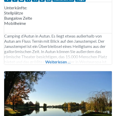
Unterkünfte:
Stellplätze
Bungalow Zelte
Mobilheime
Camping d’Autun in Autun. Es liegt etwas außerhalb von
Autun am Fluss Ternin mit Blick auf den Janustempel. Der
Janustempel ist ein Überbleibsel eines Heiligtums aus der
gallorömischen Zeit. In Autun können Sie außerdem das
römische Theater besichtigen, das 15.000 Menschen Platz
bietet und das größte römische Theater in Westeuropa ist.
Weiterlesen …
Auch heute noch werden in diesem Theater Vorstellungen
gegeben.