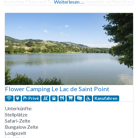
zwischen Cluny und Tournus. Der Campingplatz verfügt über
Weiterlesen …
50 Stellplätze und 10 kleine Ferienhäuser, die Ruhe und eine
familiäre Atmosphäre
Flower Camping Le Lac de Saint Point
Privé
Kanufahren
Unterkünfte:
Stellplätze
Safari-Zelte
Bungalow Zelte
Lodgezelt