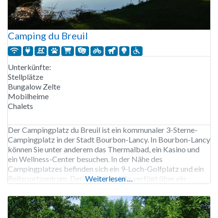
Camping du Breuil
Unterkünfte:
Stellplätze
Bungalow Zelte
Mobilheime
Chalets
Der Campingplatz du Breuil ist ein kommunaler 3-Sterne-
Campingplatz in der Stadt Bourbon-Lancy. In Bourbon-Lancy
können Sie unter anderem das Thermalbad, ein Kasino und
ein Wellness-Center besuchen. In der Nähe des
Campingplatzes befinden sich ein 9-Loch-Golfplatz und ein
Reitsportzentrum. Der Campingplatz verfügt über ein
Weiterlesen …
kleines Schwimmbad mit einem separaten Kinderbecken. In
der Nähe des Campingplatzes befindet sich ein großer See, in