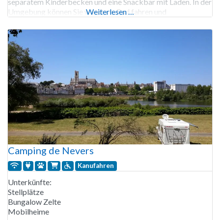
separatem Kinderbecken und eine Snackbar mit Laden. In der
Umgebung können Sie wandern, Rad fahren und
Weiterlesen …
Mountainbike fahren. In der Nähe des Campingplatzes gibt
es einen Mountainbike-Weg
Camping de Nevers
Kanufahren
Unterkünfte:
Stellplätze
Bungalow Zelte
Mobilheime