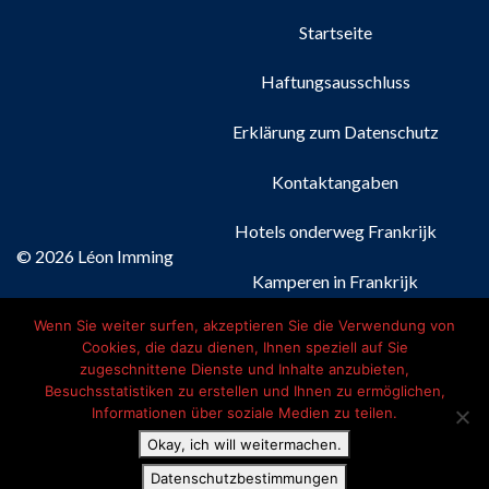
Startseite
Haftungsausschluss
Erklärung zum Datenschutz
Kontaktangaben
Hotels onderweg Frankrijk
© 2026 Léon Imming
Kamperen in Frankrijk
Wenn Sie weiter surfen, akzeptieren Sie die Verwendung von
Nederlands
(
Niederländisch
)
Cookies, die dazu dienen, Ihnen speziell auf Sie
zugeschnittene Dienste und Inhalte anzubieten,
Français
(
Französisch
)
Besuchsstatistiken zu erstellen und Ihnen zu ermöglichen,
Informationen über soziale Medien zu teilen.
Deutsch
Okay, ich will weitermachen.
Datenschutzbestimmungen
English
(
Englisch
)