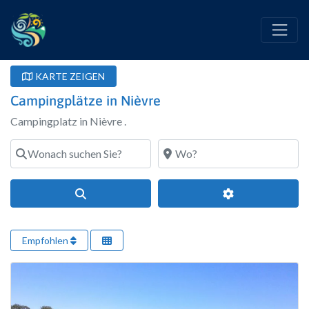
KARTE ZEIGEN
Campingplätze in Nièvre
Campingplatz in Nièvre .
Wonach suchen Sie?
Wo?
Suchen
Erweiterte Filte
Empfohlen