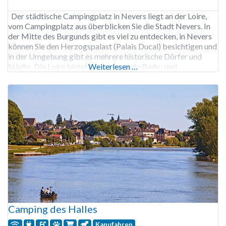
Der städtische Campingplatz in Nevers liegt an der Loire,
vom Campingplatz aus überblicken Sie die Stadt Nevers. In
der Mitte des Burgunds gibt es viel zu entdecken, in Nevers
können Sie den Herzogspalast (Palais Ducal) besichtigen und
in der Umgebung gibt es mehrere historische Dörfer und
Städte. Die Loire bietet hervorragende Bade- und
Weiterlesen …
Angelmöglichkeiten; in der Loire kann man
Camping des Halles
Kanufahren