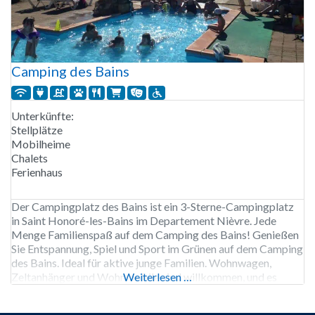
Camping des Bains
Unterkünfte:
Stellplätze
Mobilheime
Chalets
Ferienhaus
Der Campingplatz des Bains ist ein 3-Sterne-Campingplatz
in Saint Honoré-les-Bains im Departement Nièvre. Jede
Menge Familienspaß auf dem Camping des Bains! Genießen
Sie Entspannung, Spiel und Sport im Grünen auf dem Camping
des Bains. Ideal für aktive junge Familien. Wohnwagen,
Zeltanhänger und Wohnmobile sind willkommen, und es
Weiterlesen …
stehen große Stellplätze und Mietunterkünfte zur Verfügung.
Beginnen Sie jeden Tag mit frischem