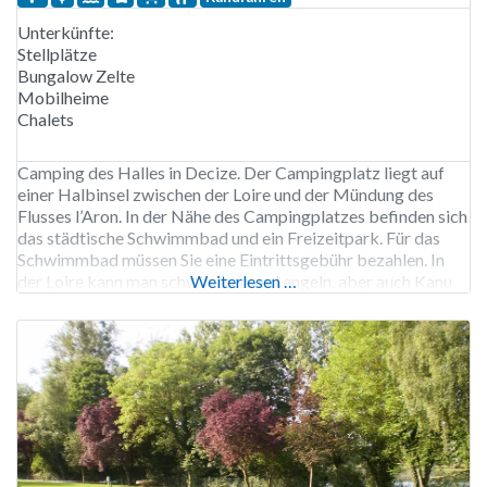
Unterkünfte:
Stellplätze
Bungalow Zelte
Mobilheime
Chalets
Camping des Halles in Decize. Der Campingplatz liegt auf
einer Halbinsel zwischen der Loire und der Mündung des
Flusses l’Aron. In der Nähe des Campingplatzes befinden sich
das städtische Schwimmbad und ein Freizeitpark. Für das
Schwimmbad müssen Sie eine Eintrittsgebühr bezahlen. In
der Loire kann man schwimmen und angeln, aber auch Kanu
Weiterlesen …
fahren. Ein Kanuverleih befindet sich am anderen Ufer