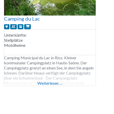
Camping du Lac
Unterkünfte:
Stellplätze
Mobilheime
Camping Municipal du Lac in Rioz. Kleiner
kommunaler Campingplatz in Haute-Saône. Der
Campingplatz grenzt an einen See, in dem Sie angeln
können. Darüber hinaus verfügt der Campingplatz
über ein Schwimmbad. Der Campingplatz
Municipal du Lac ist von Anfang April bis Ende
Weiterlesen …
September geöffnet. 52 Stellplätze. Vermietung von
Stellplätzen und Mobilheimen.