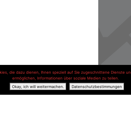
es, die dazu dienen, Ihnen speziell auf Sie zugeschnittene Dienste und
ermöglichen, Informationen über soziale Medien zu teilen.
Okay, ich will weitermachen.
Datenschutzbestimmungen
ss
Erklärung zum Datenschutz
Kontaktangaben
Hotel