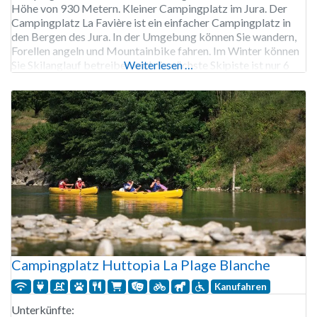
Höhe von 930 Metern. Kleiner Campingplatz im Jura. Der
Campingplatz La Favière ist ein einfacher Campingplatz in
den Bergen des Jura. In der Umgebung können Sie wandern,
Forellen angeln und Mountainbike fahren. Im Winter können
Sie Skilanglauf betreiben und die nächste Skipiste ist nur 6
Weiterlesen …
km entfernt. Der Campingplatz La Favière ist
Campingplatz Huttopia La Plage Blanche
Kanufahren
Unterkünfte: