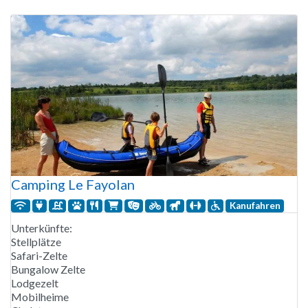
Der Wasserpark besteht aus mehreren Außenbecken
Camping Le Fayolan
Kanufahren
Unterkünfte:
Stellplätze
Safari-Zelte
Bungalow Zelte
Lodgezelt
Mobilheime