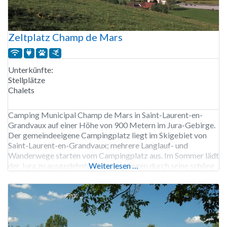
Zeltplatz Champ de Mars
Unterkünfte:
Stellplätze
Chalets
Camping Municipal Champ de Mars in Saint-Laurent-en-
Grandvaux auf einer Höhe von 900 Metern im Jura-Gebirge.
Der gemeindeeigene Campingplatz liegt im Skigebiet von
Saint-Laurent-en-Grandvaux; mehrere Langlauf- und
Wanderwege starten vom Campingplatz aus. Im Sommer lädt
der Jura zu ausgedehnten Spaziergängen durch seine schöne
Weiterlesen …
Landschaft ein. Der städtische Campingplatz Champ de
Mars ist von Mitte Dezember bis Anfang Oktober geöffnet.