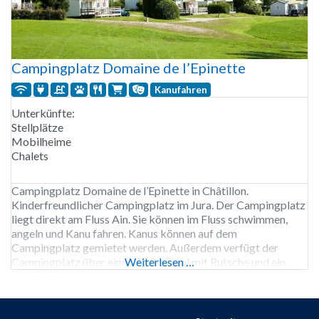
Campingplatz Domaine de l’Epinette
Kanufahren
Unterkünfte:
Stellplätze
Mobilheime
Chalets
Campingplatz Domaine de l’Epinette in Châtillon.
Kinderfreundlicher Campingplatz im Jura. Der Campingplatz
liegt direkt am Fluss Ain. Sie können im Fluss schwimmen,
angeln und Kanu fahren. Kanus können auf dem
Campingplatz gemietet werden. Außerdem verfügt der
Campingplatz über einen Außenpool mit Rutsche und ein
Weiterlesen …
separates Kinderbecken. Aber auch über einen Strand am
Fluss. In der Hochsaison gibt es ein Unterhaltungsprogramm