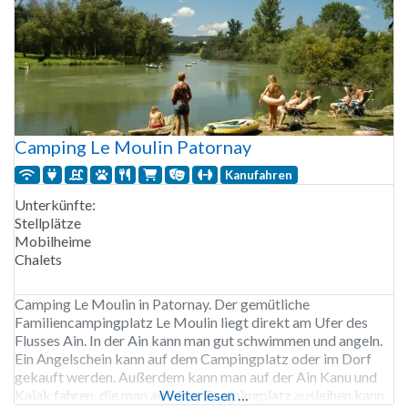
Camping Le Moulin Patornay
Kanufahren
Unterkünfte:
Stellplätze
Mobilheime
Chalets
Camping Le Moulin in Patornay. Der gemütliche
Familiencampingplatz Le Moulin liegt direkt am Ufer des
Flusses Ain. In der Ain kann man gut schwimmen und angeln.
Ein Angelschein kann auf dem Campingplatz oder im Dorf
gekauft werden. Außerdem kann man auf der Ain Kanu und
Kajak fahren, die man auf dem Campingplatz ausleihen kann.
Weiterlesen …