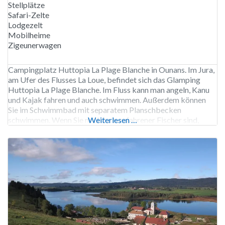
Stellplätze
Safari-Zelte
Lodgezelt
Mobilheime
Zigeunerwagen
Campingplatz Huttopia La Plage Blanche in Ounans. Im Jura,
am Ufer des Flusses La Loue, befindet sich das Glamping
Huttopia La Plage Blanche. Im Fluss kann man angeln, Kanu
und Kajak fahren und auch schwimmen. Außerdem können
Sie im Schwimmbad mit separatem Planschbecken
schwimmen. Wenn Sie noch kein erfahrener Fischer sind,
Weiterlesen …
können Sie an einem Workshop zum Angeln teilnehmen und