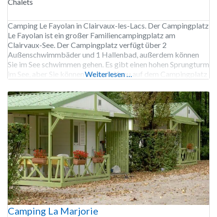
Chalets
Camping Le Fayolan in Clairvaux-les-Lacs. Der Campingplatz
Le Fayolan ist ein großer Familiencampingplatz am
Clairvaux-See. Der Campingplatz verfügt über 2
Außenschwimmbäder und 1 Hallenbad, außerdem können
Sie im See schwimmen gehen. Es gibt einen hohen Sprungturm
im See, aber Sie können auch ein Kanu auf dem Campingplatz
Weiterlesen …
mieten, um den See zu erkunden. Am See gibt es einen
Sandstrand mit
Camping La Marjorie