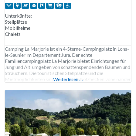
Unterkünfte:
Stellplätze
Mobilheime
Chalets
Camping La Marjorie ist ein 4-Sterne-Campingplatz in Lons-
le-Saunier im Departement Jura. Der echte
Familiencampingplatz La Marjorie bietet Einrichtungen für
Jung und Alt, umgeben von schattenspendenden Bäumen und
Sträuchern. Die touristischen Stellplätze und die
Mietmöglichkeiten sind durch Nadelholzhecken voneinander
Weiterlesen …
abgegrenzt. Die Snackbar ist praktisch für schnelle Snacks
und Mahlzeiten. Für kleine Einkäufe steht Ihnen der Laden
des Campingplatzes zur Verfügung. Der