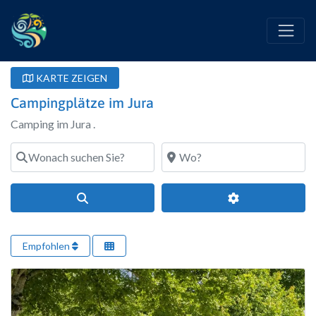
KARTE ZEIGEN
Campingplätze im Jura
Camping im Jura .
Wonach suchen Sie?
Wo?
Suchen
Erweiterte Filte
Empfohlen