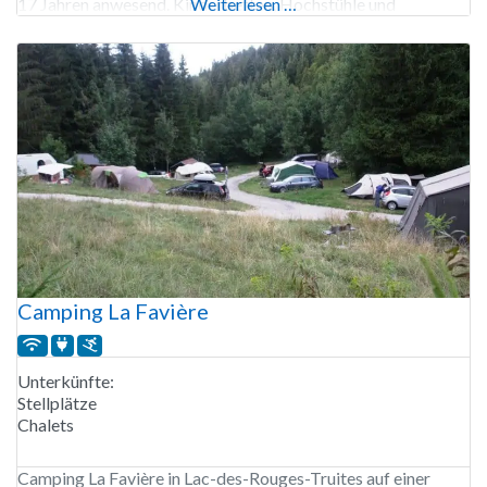
17 Jahren anwesend. Kinderbetten, Hochstühle und
Weiterlesen …
Babywannen können an den Rezeptionen gemietet werden.
Der Campingplatz Beauregard ist von Ende März bis Ende
September geöffnet.
Camping La Favière
Unterkünfte:
Stellplätze
Chalets
Camping La Favière in Lac-des-Rouges-Truites auf einer