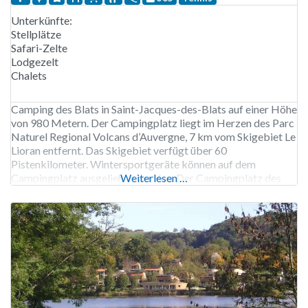
Unterkünfte:
Stellplätze
Safari-Zelte
Lodgezelt
Chalets
Camping des Blats in Saint-Jacques-des-Blats auf einer Höhe
von 980 Metern. Der Campingplatz liegt im Herzen des Parc
Naturel Regional Volcans d’Auvergne, 7 km vom Skigebiet Le
Lioran entfernt. Das Skigebiet verfügt über 60
Pistenkilometer. Wintersportgeräte können auf dem
Campingplatz ausgeliehen werden. Der Campingplatz des
Weiterlesen …
Blats liegt am Fluss Cère, in dem man im Sommer herrlich
spielen kann. Außerdem können