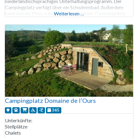
niederländischsprachiges Unterhaltungsprogramm. Der
Campingplatz verfügt über ein Schwimmbad. Außerdem
kann man im Fluss schwimmen und spielen. Campinggäste
Weiterlesen …
können den Picking-Garten nutzen und im Restaurant eine
gute Mahlzeit einnehmen. Der Campingplatz Moulin De
Chaules verfügt über eine
Campingplatz Domaine de l’Ours
365
Unterkünfte:
Stellplätze
Chalets