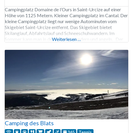
Campingplatz Domaine de l’Ours in Saint-Urcize auf einer
Höhe von 1125 Metern. Kleiner Campingplatz im Cantal. Der
kleine Campingplatz liegt nur wenige Autominuten vom
Skigebiet Saint-Urcize entfernt. Das Skigebiet bietet
Skilanglauf, Abfahrtslauf und Schneeschuhwandern. Im
Sommer kann man in der Gegend wandern und angeln. Der
Weiterlesen …
Campingplatz Domaine de l’Ours ist ganzjährig geöffnet. Die
Stellplätze können von Anfang Mai bis
Camping des Blats
365
Tennis