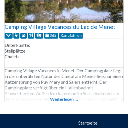
Camping Village Vacances du Lac de Menet
365
Kanufahren
Unterkünfte:
Stellplätze
Chalets
Camping Village Vacances in Menet. Der Campingplatz liegt
in der unberührten Natur des Cantal am Menet-See, nur einen
Katzensprung von Puy Mary und Salers entfernt. Der
Campingplatz verfügt über ein Hallenbad mit
Planschbecken. Außerdem kann man im See schwimmen. In
der Hochsaison werden Aktivitäten für Kinder organisiert. Im
Weiterlesen …
See kann man Hecht, Barsch, Zander, Forelle und Karpfen
angeln. Die Gegend
Startseite