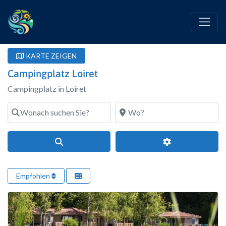
KARTE ZEIGEN
Campingplatz Loiret
Campingplatz in Loiret
Wonach suchen Sie?
Wo?
Suchen
Erweiterte Filte
Empfohlen