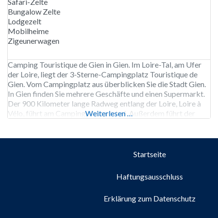
Safari-Zelte
Bungalow Zelte
Lodgezelt
Mobilheime
Zigeunerwagen
Camping Touristique de Gien in Gien. Im Loire-Tal, am Ufer
der Loire, liegt der 3-Sterne-Campingplatz Touristique de
Gien. Vom Campingplatz aus überblicken Sie die Stadt Gien.
In Gien finden Sie mehrere Geschäfte und einen Supermarkt.
Der 900 Kilometer lange Radweg entlang der Loire, Loire à
Vélo, führt am Campingplatz vorbei. Außerdem führt der
Weiterlesen …
Wanderweg GR 3 am Campingplatz vorbei.
Startseite
Haftungsausschluss
Erklärung zum Datenschutz