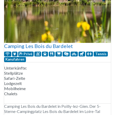
Camping Les Bois du Bardelet
Privé
Tennis
Kanufahren
Unterkünfte:
Stellplätze
Safari-Zelte
Lodgezelt
Mobilheime
Chalets
Camping Les Bois du Bardelet in Poilly-lez-Gien. Der 5-
Sterne-Campingplatz Les Bois du Bardelet im Loire-Tal