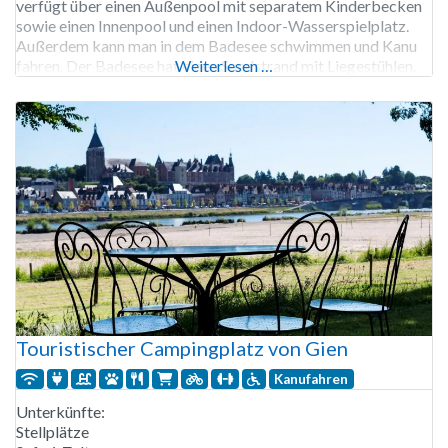
verfügt über einen Außenpool mit separatem Kinderbecken
sowie einen Innenpool und einen Indoor-Wasserspielplatz.
Außerdem kann man in dem Badesee schwimmen und Kanu
fahren. Der Badesee hat einen Sandstrand mit Liegestühlen.
Weiterlesen …
Sie können in dem separaten Angelsee angeln. Wellness-
Liebhaber können die Sauna mit Spa besuchen, und
Touristischer Campingplatz von Gien
Kanufahren
Unterkünfte:
Stellplätze