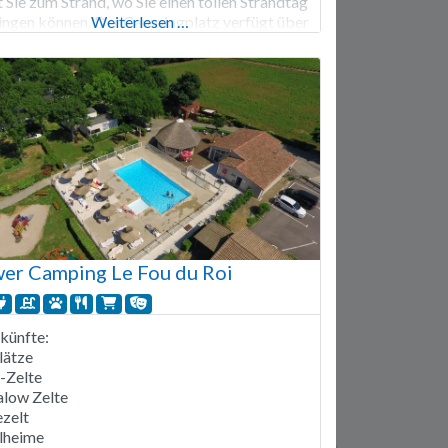
t Sie zum Strand, wo Sie einen tollen Strandtag
ingen können. Der Campingplatz verfügt über
Weiterlesen …
 großen Wasserpark mit mehreren Becken und
hen. In der Nähe können Sie verschiedene
itäten wie Kanufahren, Canyoning,
ersteiggehen, Kite-Surfen, Reiten, Wandern,
er Camping Le Fou du Roi
künfte:
lätze
i-Zelte
low Zelte
zelt
lheime