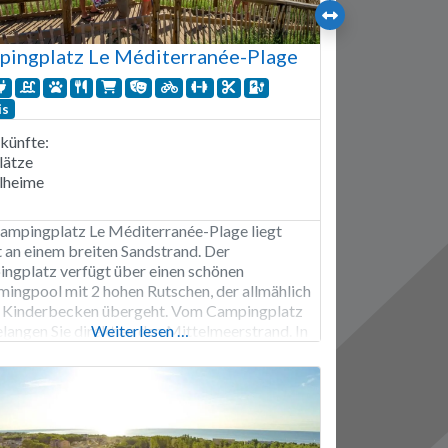
ingplatz Le Méditerranée-Plage
is
künfte:
lätze
lheime
ampingplatz Le Méditerranée-Plage liegt
t an einem breiten Sandstrand. Der
ngplatz verfügt über einen schönen
ingpool mit 2 hohen Rutschen, der allmählich
s Kinderbecken übergeht. Vom Campingplatz
elangen Sie direkt an den Mittelmeerstrand. In
Weiterlesen …
ochsaison gibt es abends bis 02:00 Uhr ein
haltungsprogramm. Auf dem Parkplatz vor
ampingplatz gibt es eine Ladestation für
rofahrzeuge. Der