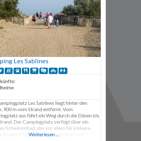
ngplatz Les Mediterranées Charlemagne
gt über Ladestationen.
ing Les Sablines
künfte:
lheime
ampingplatz Les Sablines liegt hinter den
, 900 m vom Strand entfernt. Vom
ngplatz aus führt ein Weg durch die Dünen bis
trand. Der Campingplatz verfügt über ein
es Schwimmbad, das vor allem für kleinere
r geeignet ist. Mehrere Sportplätze und
Weiterlesen …
adverleih. Der Campingplatz Les Sablines ist