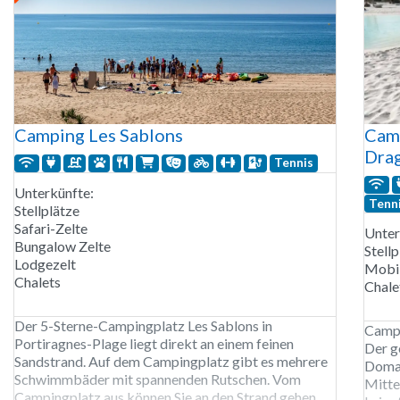
Camping Les Sablons
Camp
Dra
Tennis
Unterkünfte:
Tenn
Stellplätze
Safari-Zelte
Unter
Bungalow Zelte
Stellp
Lodgezelt
Mobi
Chalets
Chale
Der 5-Sterne-Campingplatz Les Sablons in
Campi
Portiragnes-Plage liegt direkt an einem feinen
Der g
Sandstrand. Auf dem Campingplatz gibt es mehrere
Domai
Schwimmbäder mit spannenden Rutschen. Vom
Mitte
Campingplatz aus können Sie an den Strand gehen