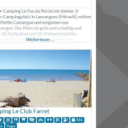
r Camping Le Fou du Roi ist ein kleiner 3-
e-Campingplatz in Lansargues (Hérault), mitten
r Petite Camargue und umgeben von
ergen. Der Platz ist grün und schattig und
t 36 Stellplätze und 26 Mietunterkünfte,
sächlich Mobilheime in verschiedenen
Weiterlesen …
hrungen (auch klimatisiert) für zwei bis sechs
nen. Der Campingplatz ist von Anfang April bis
g Oktober geöffnet. Für Wasserspaß gibt
ing Le Club Farret
365
is
Yoga