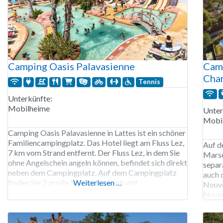
Camping Oasis Palavasienne
Camp
Cha
Tennis
Unterkünfte:
Mobilheime
Unter
Mobi
Camping Oasis Palavasienne in Lattes ist ein schöner
Familiencampingplatz. Das Hotel liegt am Fluss Lez,
Auf d
7 km vom Strand entfernt. Der Fluss Lez, in dem Sie
Marse
ohne Angelschein angeln können, befindet sich direkt
separ
neben dem Campingplatz. Auf dem Campingplatz
auch 
finden Sie 2 große Swimmingpools mit
Weiterlesen …
Nouve
Kinderbecken und Rutschen, außerdem gibt es einen
Nouve
Lazy River und einen Whirlpool. Ein kostenloser Bus
in 20
von A