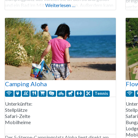
bring
und ein Bad im Mittelmeer nehmen. Außerdem kann
Weiterlesen …
verbr
man auf dem Campingplatz Bogenschießen und
einen
Tennis spielen, und für Kinder ab 5 Jahren gibt es
Rutsc
einen Miniclub. Die schallisolierte Disco
Aktiv
Klett
Camping Aloha
Flow
Tennis
Unterkünfte:
Unter
Stellplätze
Stellp
Safari-Zelte
Safar
Mobilheime
Bunga
Lodge
Mobi
Der 5-Sterne-Campingplatz Aloha liegt direkt am