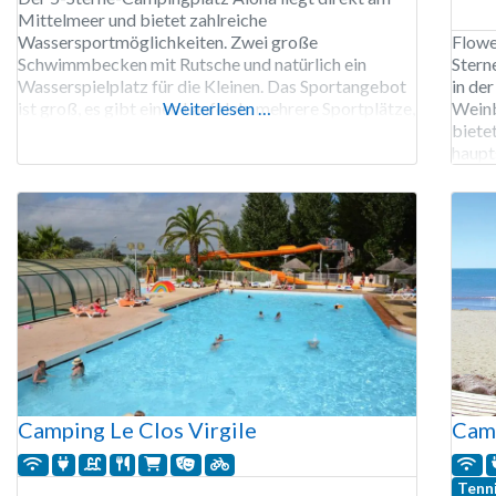
Mittelmeer und bietet zahlreiche
Wassersportmöglichkeiten. Zwei große
Flowe
Schwimmbecken mit Rutsche und natürlich ein
Stern
Wasserspielplatz für die Kleinen. Das Sportangebot
in de
ist groß, es gibt einen Laufclub, mehrere Sportplätze,
Weiterlesen …
Weinb
einen Tennisplatz und einen Fitnessraum. Der
biete
Campingplatz Aloha ist von Mitte Mai bis Mitte
haupt
September geöffnet. 435 Stellplätze, Vermietung
Ausfü
von Stellplätzen, Mobilheimen und Safarizelten.
Perso
Anfan
Camping Le Clos Virgile
Camp
Tenn