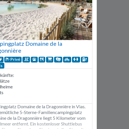
ingplatz Domaine de la
gonnière
Privé
is
künfte:
lätze
lheime
ts
ngplatz Domaine de la Dragonnière in Vias.
emütliche 5-Sterne-Familiencampingplatz
ne de la Dragonnière liegt 5 Kilometer vom
lmeer entfernt. Ein kostenloser Shuttlebus