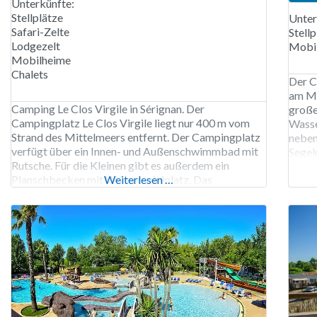
Unterkünfte:
Stellplätze
Unter
Safari-Zelte
Stellp
Lodgezelt
Mobi
Mobilheime
Chalets
Der C
am Me
Camping Le Clos Virgile in Sérignan. Der
große
Campingplatz Le Clos Virgile liegt nur 400 m vom
Wasse
Strand des Mittelmeers entfernt. Der Campingplatz
neben
verfügt über ein Innen- und Außenschwimmbad mit
Segel
Rutsche. Für die Kleinen gibt es außerdem ein
Sport
Planschbecken mit Wasserspielplatz. Das
Weiterlesen …
von M
Animationsteam bietet in der Hochsaison
Campi
Aktivitäten für Jung und Alt. Der Campingplatz Le
Clos Virgile ist von Anfang April