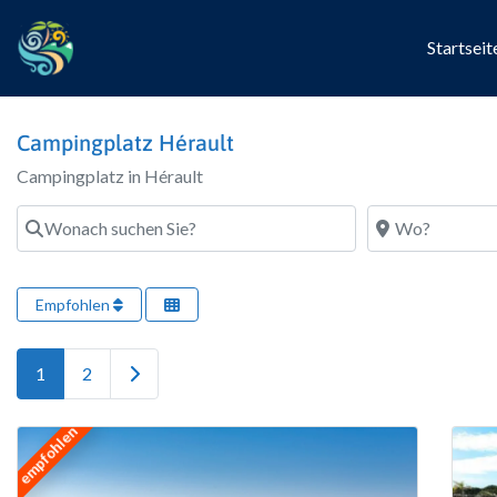
Startseit
Campingplatz Hérault
Campingplatz in Hérault
Wonach suchen Sie?
Wo?
Empfohlen
Ältere Beiträge
1
2
empfohlen