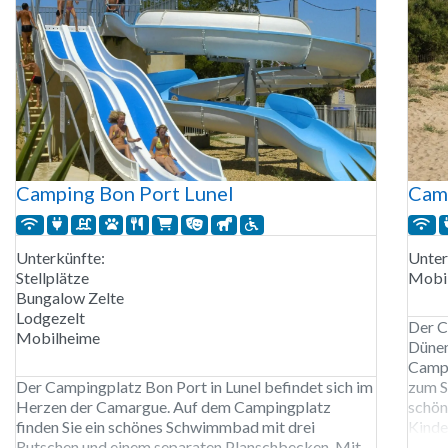
Campi
verfü
Camping Bon Port Lunel
Camp
Unterkünfte:
Unter
Stellplätze
Mobi
Bungalow Zelte
Lodgezelt
Der C
Mobilheime
Dünen
Campi
Der Campingplatz Bon Port in Lunel befindet sich im
zum S
Herzen der Camargue. Auf dem Campingplatz
schön
finden Sie ein schönes Schwimmbad mit drei
Kinde
Rutschen und einem separaten Planschbecken. Mit
Fahrr