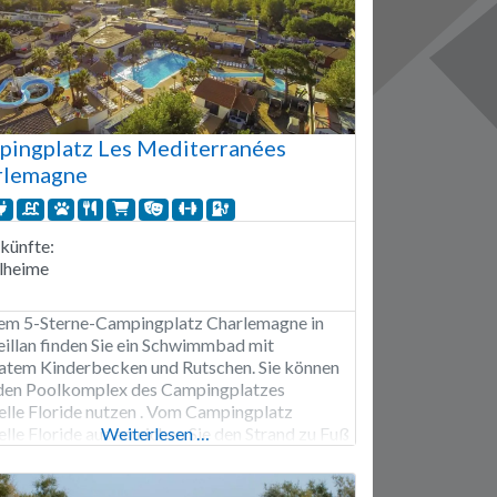
ingplatz Les Mediterranées
rlemagne
künfte:
lheime
em 5-Sterne-Campingplatz Charlemagne in
illan finden Sie ein Schwimmbad mit
atem Kinderbecken und Rutschen. Sie können
den Poolkomplex des Campingplatzes
lle Floride nutzen . Vom Campingplatz
lle Floride aus erreichen Sie den Strand zu Fuß
Weiterlesen …
0 Metern. Der Campingplatz Charlemagne ist
nfang April bis Ende September geöffnet. Der