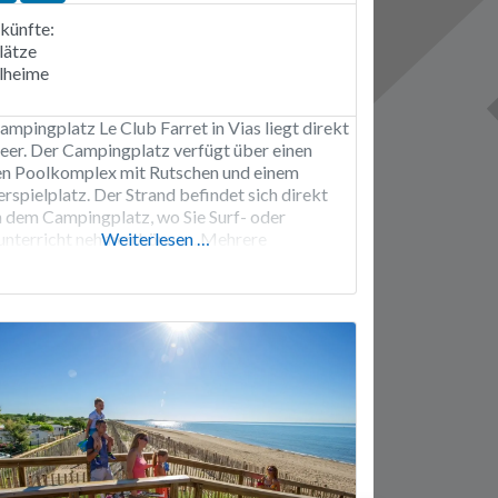
künfte:
lätze
lheime
ampingplatz Le Club Farret in Vias liegt direkt
er. Der Campingplatz verfügt über einen
n Poolkomplex mit Rutschen und einem
rspielplatz. Der Strand befindet sich direkt
 dem Campingplatz, wo Sie Surf- oder
unterricht nehmen können. Mehrere
Weiterlesen …
plätze und eine Turnhalle. Der Campingplatz ist
itte April bis Ende September geöffnet. Der
ngplatz Le Club Farret verfügt über