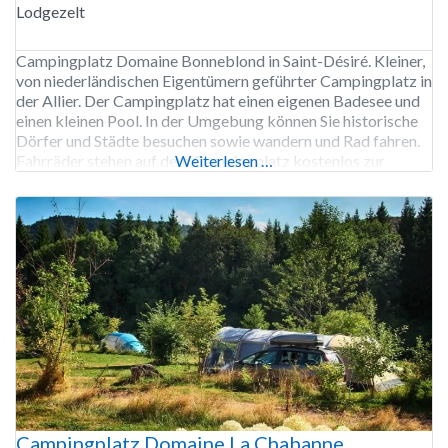
Lodgezelt
Campingplatz Domaine Bonneblond in Saint-Désiré. Kleiner,
von niederländischen Eigentümern geführter Campingplatz in
der Allier. Der Campingplatz hat einen eigenen Badesee und
einen kleinen Pool. In der Umgebung können Sie historische
Dörfer und Städte besuchen sowie wandern und Rad fahren.
Fahrräder stehen auf dem Campingplatz kostenlos zur
Weiterlesen …
Verfügung. Der Campingplatz Domaine Bonneblond ist von
Anfang April bis Anfang Oktober geöffnet.
Campingplatz Domaine La Chabanne