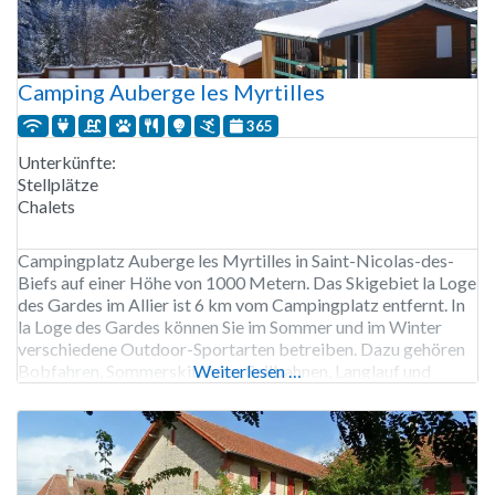
Camping Auberge les Myrtilles
365
Unterkünfte:
Stellplätze
Chalets
Campingplatz Auberge les Myrtilles in Saint-Nicolas-des-
Biefs auf einer Höhe von 1000 Metern. Das Skigebiet la Loge
des Gardes im Allier ist 6 km vom Campingplatz entfernt. In
la Loge des Gardes können Sie im Sommer und im Winter
verschiedene Outdoor-Sportarten betreiben. Dazu gehören
Bobfahren, Sommerskifahren, Seilbahnen, Langlauf und
Weiterlesen …
Gleitschirmfliegen. Der Campingplatz Auberge les Myrtilles
ist ein kleiner Campingplatz, der ganzjährig