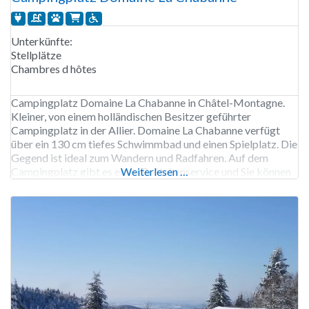
Unterkünfte:
Stellplätze
Chambres d hôtes
Campingplatz Domaine La Chabanne in Châtel-Montagne.
Kleiner, von einem holländischen Besitzer geführter
Campingplatz in der Allier. Domaine La Chabanne verfügt
über ein 130 cm tiefes Schwimmbad und einen Spielplatz. Die
Gegend ist ideal zum Wandern und Radfahren. Auf dem
Campingplatz gibt es einen Brötchenservice und Sie können
Weiterlesen …
regelmäßig am Gemeinschaftsgrill teilnehmen. Der
Campingplatz Domaine La Chabanne ist von Ende