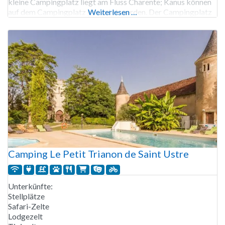
kleine Campingplatz liegt am Fluss Charente; Kanus können
auf dem Campingplatz gemietet werden. Der Campingplatz
Weiterlesen …
verfügt über ein Schwimmbad. Außerdem gibt es auf dem
Campingplatz Ziegen, Schafe und Hühner.
Camping Le Petit Trianon de Saint Ustre
Unterkünfte:
Stellplätze
Safari-Zelte
Lodgezelt