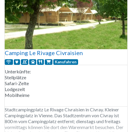
Camping Le Rivage Civraisien
Kanufahren
Unterkünfte:
Stellplätze
Safari-Zelte
Lodgezelt
Mobilheime
Stadtcampingplatz Le Rivage Civraisien in Civray. Kleiner
Campingplatz in Vienne. Das Stadtzentrum von Civray ist
800 m vom Campingplatz entfernt; dienstags und freitags
vormittags können Sie dort den Warenmarkt besuchen. Der