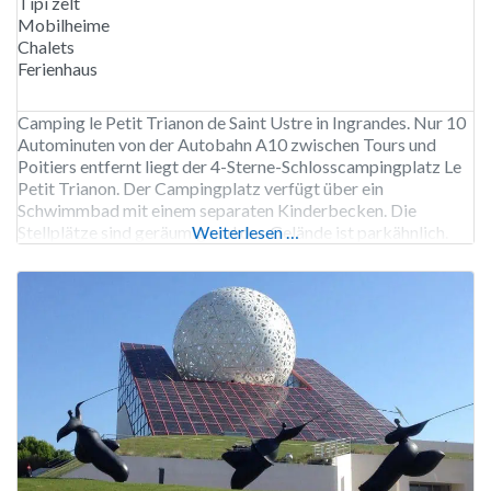
Tipi zelt
Mobilheime
Chalets
Ferienhaus
Camping le Petit Trianon de Saint Ustre in Ingrandes. Nur 10
Autominuten von der Autobahn A10 zwischen Tours und
Poitiers entfernt liegt der 4-Sterne-Schlosscampingplatz Le
Petit Trianon. Der Campingplatz verfügt über ein
Schwimmbad mit einem separaten Kinderbecken. Die
Stellplätze sind geräumig und das Gelände ist parkähnlich.
Weiterlesen …
Der Campingplatz bietet eine breite Palette an
Unterkünften, darunter Baumhäuser, Tipis und Gîtes sowie