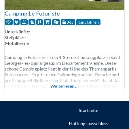
Camping Le Futuriste
365
Kanufahren
Unterkünfte:
Stellplätze
Mobilheime
Camping le Futuriste ist ein 4-Sterne-Campingplatz in Saint-
Georges-lès-Baillargeaux im Departement Vienne. Dieser
schöne Campingplatz liegt in der Nähe des Themenparks
Futuroscope. Es gibt einen Swimmingpool mit Rutsche und
großzügige Stellplätze. Der Platz bietet einen Blick auf das
Flusstal des Clain und Futuroscope. Die grasbewachsenen
Weiterlesen …
Stellplätze sind durch Hecken voneinander getrennt und
verfügen über Wasser-, Strom- und Abwasseranschluss. Es
gibt Chalets
Startseite
Haftungsausschluss