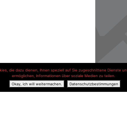
es, die dazu dienen, Ihnen speziell auf Sie zugeschnittene Dienste und
ermöglichen, Informationen über soziale Medien zu teilen.
Okay, ich will weitermachen.
Datenschutzbestimmungen
ss
Erklärung zum Datenschutz
Kontaktangaben
Hotel