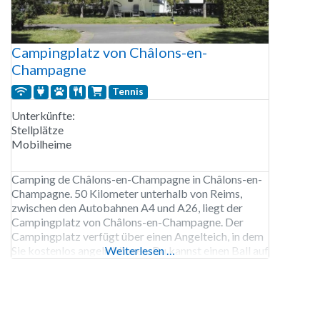
Campingplatz von Châlons-en-
Champagne
Tennis
Unterkünfte:
Stellplätze
Mobilheime
Camping de Châlons-en-Champagne in Châlons-en-
Champagne. 50 Kilometer unterhalb von Reims,
zwischen den Autobahnen A4 und A26, liegt der
Campingplatz von Châlons-en-Champagne. Der
Campingplatz verfügt über einen Angelteich, in dem
Sie kostenlos angeln können. Du kannst einen Ball auf
Weiterlesen …
dem Tennisplatz schlagen. In der Nähe des
Campingplatzes gibt es eine Snackbar, und in der
Stadt Châlons-en-Champagne gibt es mehrere
Supermärkte. Der