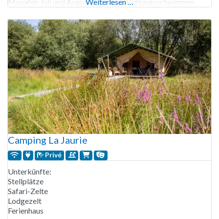
Monaten Juli und August mit einem Rettungsschwimmer
Weiterlesen …
besetzt. Eine Bäckerei und ein kleiner Supermarkt im
Camping La Jaurie
Privé
Unterkünfte:
Stellplätze
Safari-Zelte
Lodgezelt
Ferienhaus