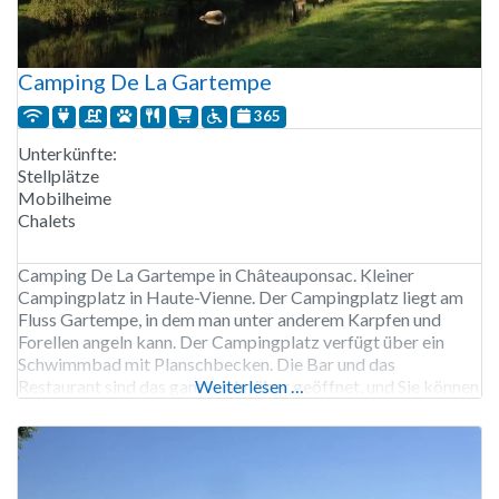
Camping De La Gartempe
365
Unterkünfte:
Stellplätze
Mobilheime
Chalets
Camping De La Gartempe in Châteauponsac. Kleiner
Campingplatz in Haute-Vienne. Der Campingplatz liegt am
Fluss Gartempe, in dem man unter anderem Karpfen und
Forellen angeln kann. Der Campingplatz verfügt über ein
Schwimmbad mit Planschbecken. Die Bar und das
Restaurant sind das ganze Jahr über geöffnet, und Sie können
Weiterlesen …
dort auch das ganze Jahr über frühstücken. Im Winter sind
die Sanitäranlagen