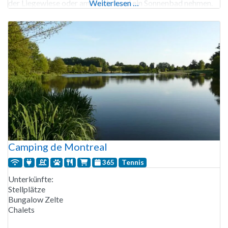
der Liegewiese oder am Sandstrand ein Sonnenbad nehmen.
Weiterlesen …
In der Umgebung können Sie wandern oder die Stadt
Limoges erkunden. Limoges liegt nur
Camping de Montreal
365
Tennis
Unterkünfte:
Stellplätze
Bungalow Zelte
Chalets