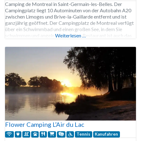
Camping de Montreal in Saint-Germain-les-Belles. Der
Campingplatz liegt 10 Autominuten von der Autobahn A20
zwischen Limoges und Brive-la-Gaillarde entfernt und ist
ganzjährig geöffnet. Der Campingplatz de Montreal verfügt
über ein Schwimmbad und einen großen See, in dem Sie
schwimmen und angeln können. Das Restaurant ist auch das
Weiterlesen …
ganze Jahr über geöffnet, und Sie können dort eine
preiswerte, köstliche Mahlzeit zu
Flower Camping L’Air du Lac
Tennis
Kanufahren