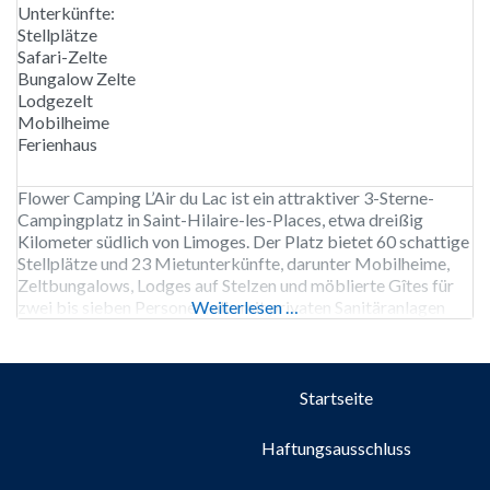
Unterkünfte:
Stellplätze
Safari-Zelte
Bungalow Zelte
Lodgezelt
Mobilheime
Ferienhaus
Flower Camping L’Air du Lac ist ein attraktiver 3-Sterne-
Campingplatz in Saint-Hilaire-les-Places, etwa dreißig
Kilometer südlich von Limoges. Der Platz bietet 60 schattige
Stellplätze und 23 Mietunterkünfte, darunter Mobilheime,
Zeltbungalows, Lodges auf Stelzen und möblierte Gîtes für
zwei bis sieben Personen, alle mit privaten Sanitäranlagen
Weiterlesen …
und einer überdachten Terrasse oder einem Sitzbereich. Der
Campingplatz ist von Anfang April bis Ende September
Startseite
Haftungsausschluss