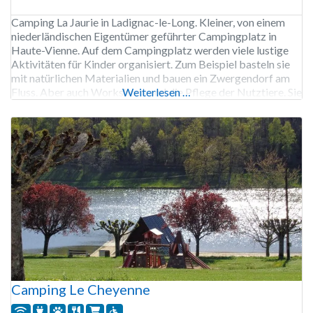
Camping La Jaurie in Ladignac-le-Long. Kleiner, von einem
niederländischen Eigentümer geführter Campingplatz in
Haute-Vienne. Auf dem Campingplatz werden viele lustige
Aktivitäten für Kinder organisiert. Zum Beispiel basteln sie
mit natürlichen Materialien und bauen ein Zwergendorf am
Fluss. Aber auch Workshops und die Pflege der Nutztiere. Sie
Weiterlesen …
können im Salzwasser-Pool schwimmen, d.h. ohne Chlor. Vom
Campingplatz aus können Sie verschiedene Wanderrouten
Camping Le Cheyenne