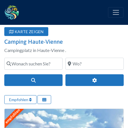
KARTE ZEIGEN
Camping Haute-Vienne
Campingplatz in Haute-Vienne .
Wonach suchen Sie?
Wo?
Suchen
Erweiterte Filte
Empfohlen
empfohlen