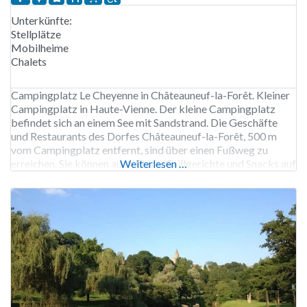
Unterkünfte:
Stellplätze
Mobilheime
Chalets
Campingplatz Le Cheyenne in Châteauneuf-la-Forêt. Kleiner
Campingplatz in Haute-Vienne. Der kleine Campingplatz
befindet sich an einem See mit Sandstrand. Die Geschäfte
und Restaurants des Dorfes Châteauneuf-la-Forêt, 500 m
vom Campingplatz entfernt, sind über einen Fußweg zu
erreichen. Sie können auch Pizza, Grillgerichte und Snacks auf
Weiterlesen …
dem Campingplatz Le Cheyenne bestellen. Der
Campingplatz Le Cheyenne ist von Anfang April bis