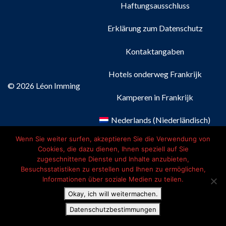
Haftungsausschluss
Erklärung zum Datenschutz
Kontaktangaben
Hotels onderweg Frankrijk
© 2026 Léon Imming
Kamperen in Frankrijk
Nederlands
(
Niederländisch
)
Wenn Sie weiter surfen, akzeptieren Sie die Verwendung von
Français
(
Französisch
)
Cookies, die dazu dienen, Ihnen speziell auf Sie
zugeschnittene Dienste und Inhalte anzubieten,
Deutsch
Besuchsstatistiken zu erstellen und Ihnen zu ermöglichen,
Informationen über soziale Medien zu teilen.
English
(
Englisch
)
Okay, ich will weitermachen.
Datenschutzbestimmungen