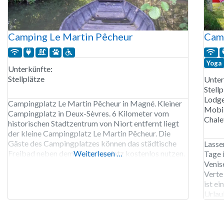
Camping Le Martin Pêcheur
Camp
Yoga
Unterkünfte:
Stellplätze
Unter
Stellp
Lodge
Campingplatz Le Martin Pêcheur in Magné. Kleiner
Mobi
Campingplatz in Deux-Sèvres. 6 Kilometer vom
Chale
historischen Stadtzentrum von Niort entfernt liegt
der kleine Campingplatz Le Martin Pêcheur. Die
Gäste des Campingplatzes können das städtische
Lassen
Freibad neben dem Campingplatz kostenlos nutzen.
Weiterlesen …
Tage 
Vom Campingplatz aus können Sie mit dem Fahrrad
Venis
oder zu Fuß durch den Sumpf des Poitou, das grüne
Verte
Venedig, fahren. Der Wanderweg
ist e
Urlau
Unter
die R