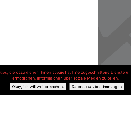
es, die dazu dienen, Ihnen speziell auf Sie zugeschnittene Dienste und
ermöglichen, Informationen über soziale Medien zu teilen.
Okay, ich will weitermachen.
Datenschutzbestimmungen
ss
Erklärung zum Datenschutz
Kontaktangaben
Hotel