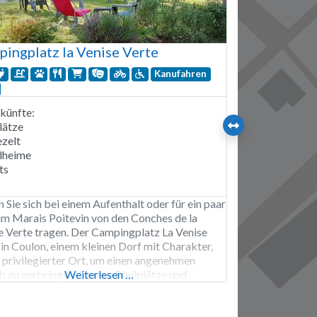
ingplatz la Venise Verte
Kanufahren
künfte:
lätze
zelt
lheime
ts
 Sie sich bei einem Aufenthalt oder für ein paar
im Marais Poitevin von den Conches de la
e Verte tragen. Der Campingplatz La Venise
 in Coulon, einem kleinen Dorf mit Charakter,
in privilegierter Ort, um einen angenehmen
b zu verbringen. Unsere Stellplätze und
Weiterlesen …
künfte bieten einen erholsamen Rahmen, der
eize der Natur integriert und einen