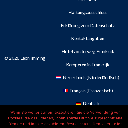
Haftungsausschluss
Erklärung zum Datenschutz
Kontaktangaben
Hotels onderweg Frankrijk
© 2026 Léon Imming
Kamperen in Frankrijk
Nederlands
(
Niederländisch
)
Français
(
Französisch
)
Deutsch
Wenn Sie weiter surfen, akzeptieren Sie die Verwendung von
English
(
Englisch
)
Cookies, die dazu dienen, Ihnen speziell auf Sie zugeschnittene
Dienste und Inhalte anzubieten, Besuchsstatistiken zu erstellen