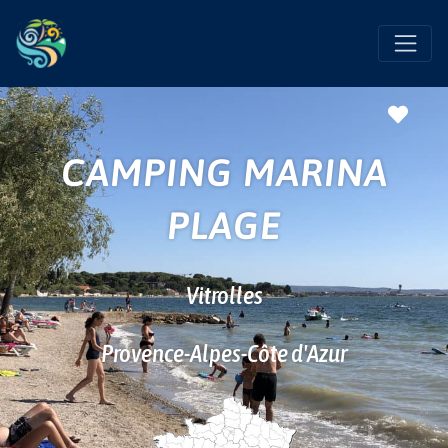
Favo
CAMPING MARINA
PLAGE
Vitrolles
Provence-Alpes-Côte d'Azur