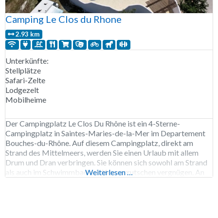
Camping Le Clos du Rhone
2.93 km
Unterkünfte:
Stellplätze
Safari-Zelte
Lodgezelt
Mobilheime
Der Campingplatz Le Clos Du Rhône ist ein 4-Sterne-
Campingplatz in Saintes-Maries-de-la-Mer im Departement
Bouches-du-Rhône. Auf diesem Campingplatz, direkt am
Strand des Mittelmeers, werden Sie einen Urlaub mit allem
Drum und Dran verbringen. Sie können sich sowohl am Strand
als auch im Schwimmbad mit Wasserrutschen vergnügen. An
Weiterlesen …
Wochentagen verkehrt ein Pendelbus in die Stadt Saintes-
Maries-de-la-Mer. In unmittelbarer Nähe des Campingplatzes
befindet