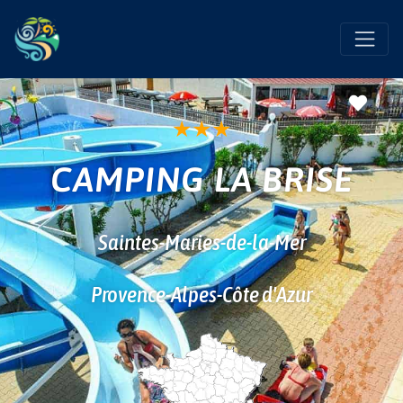
Favo
★
★
★
CAMPING LA BRISE
Saintes-Maries-de-la-Mer
Provence-Alpes-Côte d'Azur