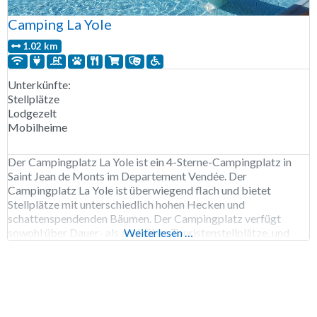
Camping La Yole
1.02 km
Unterkünfte:
Stellplätze
Lodgezelt
Mobilheime
Der Campingplatz La Yole ist ein 4-Sterne-Campingplatz in
Saint Jean de Monts im Departement Vendée. Der
Campingplatz La Yole ist überwiegend flach und bietet
Stellplätze mit unterschiedlich hohen Hecken und
schattenspendenden Bäumen. Der Campingplatz verfügt
sowohl über Dauer- als auch über Touristenstellplätze, und
Weiterlesen …
auch Mobilheime sind verfügbar. Hunde sind nach Absprache
erlaubt. Der weitläufige Campingplatz liegt anderthalb
Kilometer vom Meer