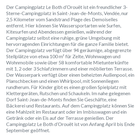
Der Campingplatz Le Both d’Orouët ist ein freundlicher 3-
Sterne-Campingplatz in Saint-Jean-de-Monts, Vendée, nur
2,5 Kilometer vom Sandstrand Plage des Demoiselles
entfernt. Hier können Sie Wassersportarten wie Surfen,
Kitesurfen und Abendessen genießen, während der
Campingplatz selbst eine ruhige, grüne Umgebung mit
hervorragenden Einrichtungen für die ganze Familie bietet.
Der Campingplatz verfügt über 94 geräumige, abgegrenzte
Stellplätze von etwa 100 m² für Zelte, Wohnwagen und
Wohnmobile sowie über 58 komfortable Mietunterkünfte
mit 1, 2 oder 3 Schlafzimmern und einer möblierten Terrasse.
Der Wasserpark verfügt über einen beheizten Außenpool, ein
Planschbecken und einen Whirlpool, mit Sonnenliegen
rundherum. Für Kinder gibt es einen großen Spielplatz mit
Klettergeräten, Rutschen und Schaukeln. Im nahe gelegenen
Dorf Saint-Jean-de-Monts finden Sie Geschäfte, eine
Bäckerei und Restaurants. Auf dem Campingplatz können Sie
eine Mahlzeit im Restaurant oder im Imbisswagen und ein
Getränk oder ein Eis auf der Terrasse genießen. Der
Campingplatz Le Both d’Orouët ist von Anfang April bis Ende
September geöffnet.