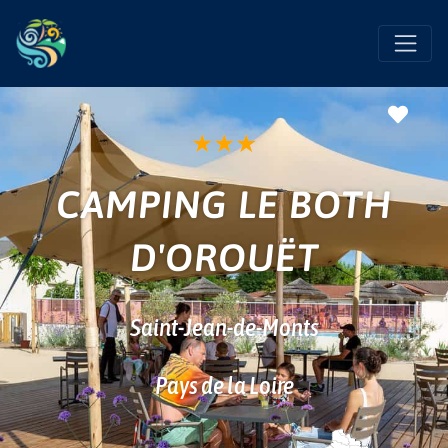
Favo
★
★
★
CAMPING LE BOTH
D'OROUËT
Saint-Jean-de-Monts
Pays de la Loire