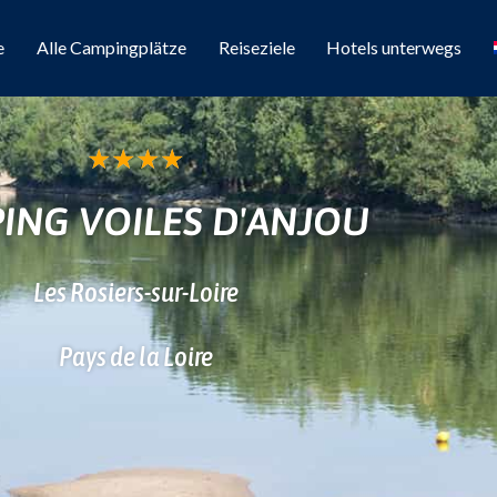
e
Alle Campingplätze
Reiseziele
Hotels unterwegs
★
★
★
★
ING VOILES D'ANJOU
Les Rosiers-sur-Loire
Pays de la Loire