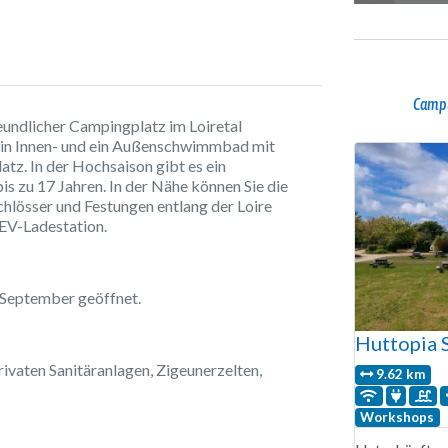
Campi
reundlicher Campingplatz im Loiretal
ein Innen- und ein Außenschwimmbad mit
atz. In der Hochsaison gibt es ein
s zu 17 Jahren. In der Nähe können Sie die
chlösser und Festungen entlang der Loire
 EV-Ladestation.
e September geöffnet.
Huttopia 
privaten Sanitäranlagen, Zigeunerzelten,
9.62 km
Workshops