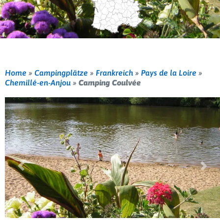
Home
»
Campingplätze
»
Frankreich
»
Pays de la Loire
»
Chemillé-en-Anjou
»
Camping Coulvée
Vorherige
Weit