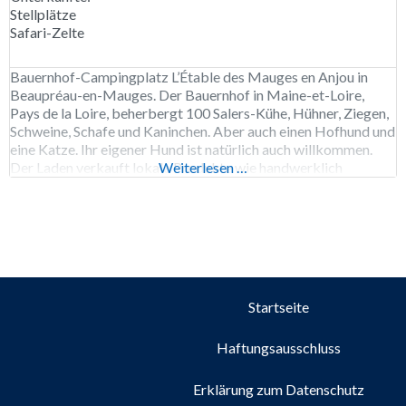
Stellplätze
Safari-Zelte
Bauernhof-Campingplatz L’Étable des Mauges en Anjou in
Beaupréau-en-Mauges. Der Bauernhof in Maine-et-Loire,
Pays de la Loire, beherbergt 100 Salers-Kühe, Hühner, Ziegen,
Schweine, Schafe und Kaninchen. Aber auch einen Hofhund und
eine Katze. Ihr eigener Hund ist natürlich auch willkommen.
Der Laden verkauft lokale Produkte wie handwerklich
Weiterlesen …
gebrautes Bier, frisches Brot, Eiscreme und Gemüse aus dem
eigenen Garten. Außerdem kann
Startseite
Haftungsausschluss
Erklärung zum Datenschutz