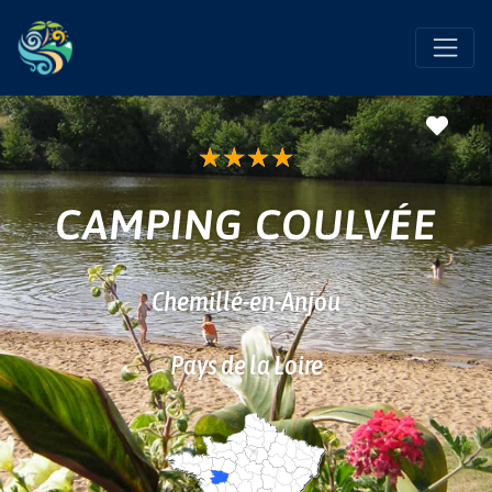
Favo
★
★
★
★
CAMPING COULVÉE
Chemillé-en-Anjou
Pays de la Loire