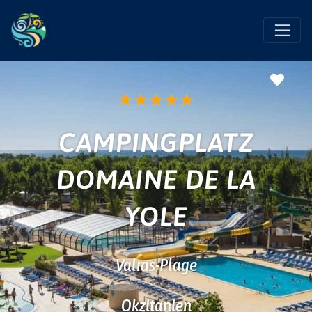
Favo
★
★
★
★
★
CAMPINGPLATZ
DOMAINE DE LA
YOLE
Valras-Plage
Okzitanien