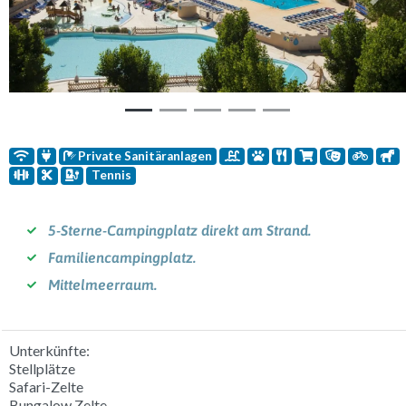
Vorherige
Weit
Private Sanitäranlagen
Tennis
5-Sterne-Campingplatz direkt am Strand.
Familiencampingplatz.
Mittelmeerraum.
Unterkünfte:
Stellplätze
Safari-Zelte
Bungalow Zelte