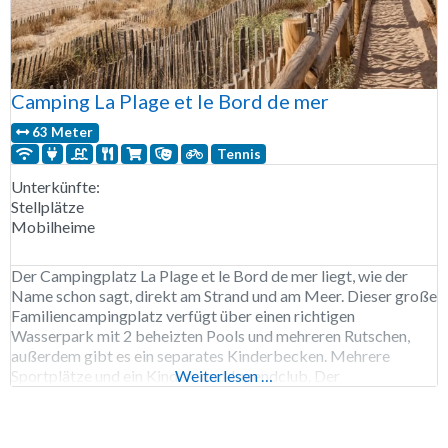
Camping La Plage et le Bord de mer
63 Meter
Tennis
Unterkünfte:
Stellplätze
Mobilheime
Der Campingplatz La Plage et le Bord de mer liegt, wie der
Name schon sagt, direkt am Strand und am Meer. Dieser große
Familiencampingplatz verfügt über einen richtigen
Wasserpark mit 2 beheizten Pools und mehreren Rutschen,
außerdem gibt es ein separates Kinderbecken. Mehrere
Sportplätze und ein Kinder- und Jugendclub. Der
Weiterlesen …
Campingplatz La Plage et le Bord de mer ist von