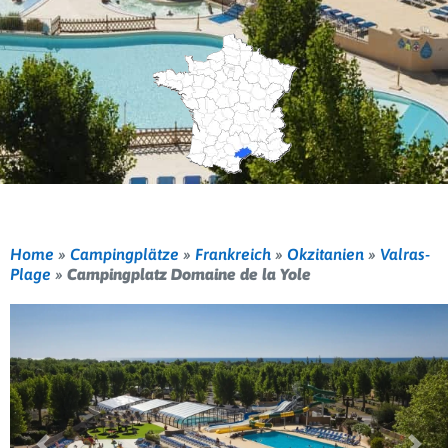
Home
»
Campingplätze
»
Frankreich
»
Okzitanien
»
Valras-
Plage
»
Campingplatz Domaine de la Yole