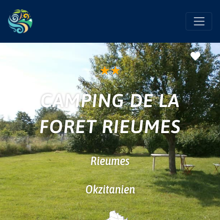
Favo
★
★
CAMPING DE LA
FORET RIEUMES
Rieumes
Okzitanien