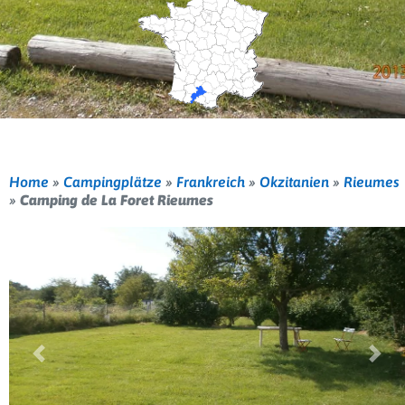
Home
»
Campingplätze
»
Frankreich
»
Okzitanien
»
Rieumes
»
Camping de La Foret Rieumes
Vorherige
Weit