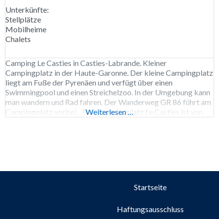
Unterkünfte:
Stellplätze
Mobilheime
Chalets
Camping Le Casties in Casties-Labrande. Kleiner
Campingplatz in der Haute-Garonne. Der kleine Campingplatz
liegt am Fuße der Pyrenäen und verfügt über einen
Swimmingpool und einen Streichelzoo. In der Umgebung kann
man wandern und Rad fahren. Der Wanderweg GR 86 führt am
Campingplatz vorbei. Der Campingplatz Le Casties ist von
Weiterlesen …
Anfang Mai bis Ende September geöffnet. 47 Stellplätze,
Vermietung
Startseite
Haftungsausschluss