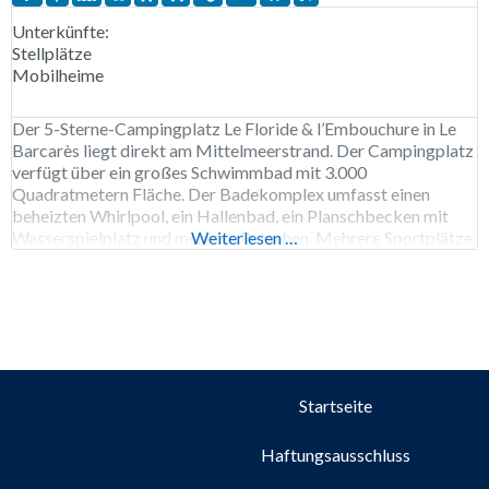
Unterkünfte:
Stellplätze
Mobilheime
Der 5-Sterne-Campingplatz Le Floride & l’Embouchure in Le
Barcarès liegt direkt am Mittelmeerstrand. Der Campingplatz
verfügt über ein großes Schwimmbad mit 3.000
Quadratmetern Fläche. Der Badekomplex umfasst einen
beheizten Whirlpool, ein Hallenbad, ein Planschbecken mit
Wasserspielplatz und mehrere Rutschen. Mehrere Sportplätze
Weiterlesen …
und ein Fitnessstudio, siehe auch Fahrräder zu mieten. Der
Campingplatz Le Floride ist von Anfang April bis Anfang
Oktober
Startseite
Haftungsausschluss