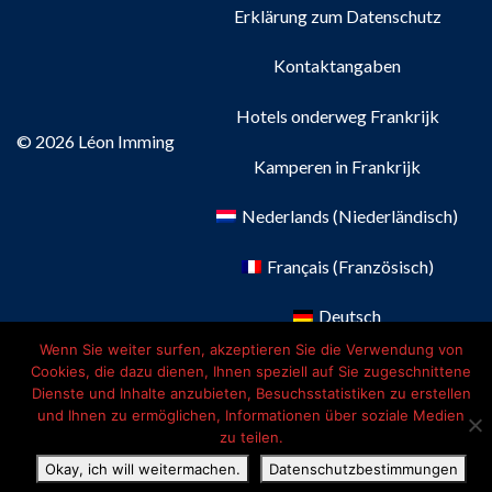
Erklärung zum Datenschutz
Kontaktangaben
Hotels onderweg Frankrijk
© 2026 Léon Imming
Kamperen in Frankrijk
Nederlands
(
Niederländisch
)
Français
(
Französisch
)
Deutsch
Wenn Sie weiter surfen, akzeptieren Sie die Verwendung von
English
(
Englisch
)
Cookies, die dazu dienen, Ihnen speziell auf Sie zugeschnittene
Dienste und Inhalte anzubieten, Besuchsstatistiken zu erstellen
und Ihnen zu ermöglichen, Informationen über soziale Medien
zu teilen.
Okay, ich will weitermachen.
Datenschutzbestimmungen