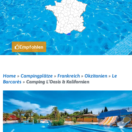
Empfohlen
Home
»
Campingplätze
»
Frankreich
»
Okzitanien
»
Le
Barcarès
»
Camping L’Oasis & Kalifornien