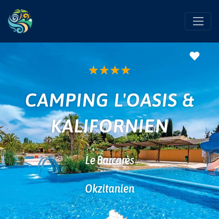
Favo
★
★
★
★
CAMPING L'OASIS &
KALIFORNIEN
Le Barcarès
Okzitanien