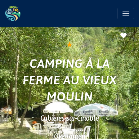
Favo
★
CAMPING À LA
FERME AU VIEUX
MOULIN
Cubières-sur-Cinoble
Okzitanien