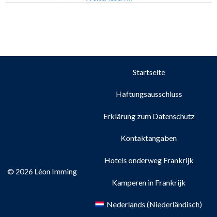
Campingplatz bietet einen Spielplatz, einen Bouleplatz, ein
Volleyballfeld, Tischtennis und einen Swimmingpool mit
Liegewiese. Für Mahlzeiten besuchen Sie
Startseite
Haftungsausschluss
Erklärung zum Datenschutz
Kontaktangaben
Hotels onderweg Frankrijk
© 2026 Léon Imming
Kamperen in Frankrijk
Nederlands
(
Niederländisch
)