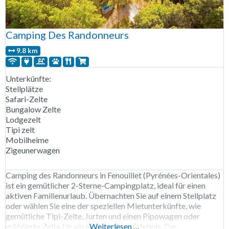
Camping Des Randonneurs
9.8 km
Unterkünfte:
Stellplätze
Safari-Zelte
Bungalow Zelte
Lodgezelt
Tipi zelt
Mobilheime
Zigeunerwagen
Camping des Randonneurs in Fenouillet (Pyrénées-Orientales)
ist ein gemütlicher 2-Sterne-Campingplatz, ideal für einen
aktiven Familienurlaub. Übernachten Sie auf einem Stellplatz
oder wählen Sie eine der speziellen Mietunterkünfte, wie
gemütliche Tipi-Zelte, Jurten und einen Pipowagen oder
möblierte Zelte für ein einzigartiges Erlebnis. Der
Weiterlesen …