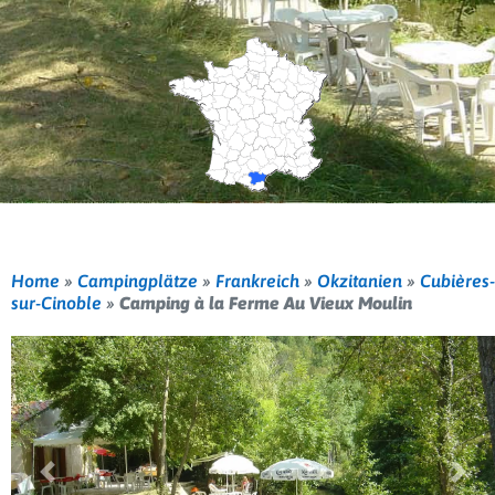
Home
»
Campingplätze
»
Frankreich
»
Okzitanien
»
Cubières-
sur-Cinoble
»
Camping à la Ferme Au Vieux Moulin
Vorherige
Weit