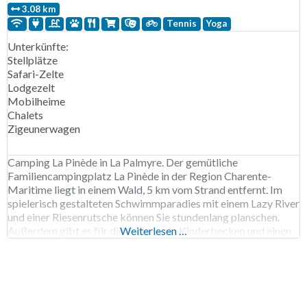
3.08 km
Tennis
Yoga
Unterkünfte:
Stellplätze
Safari-Zelte
Lodgezelt
Mobilheime
Chalets
Zigeunerwagen
Camping La Pinède in La Palmyre. Der gemütliche
Familiencampingplatz La Pinède in der Region Charente-
Maritime liegt in einem Wald, 5 km vom Strand entfernt. Im
spielerisch gestalteten Schwimmparadies mit einem Lazy River
und einer Riesenrutsche können Sie stundenlang planschen.
Außerdem gibt es für die Kleinen ein Kinderbecken und einen
Weiterlesen …
Wasserspielplatz. Im Streichelzoo können Sie die Ziegen
füttern und den Miniclub