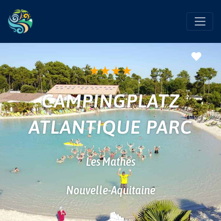
Favo
★
★
★
★
CAMPINGPLATZ
ATLANTIQUE PARC
Les Mathes
Nouvelle-Aquitaine