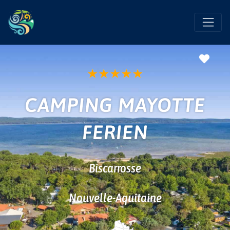
Favo
★
★
★
★
★
CAMPING MAYOTTE
FERIEN
Biscarrosse
Nouvelle-Aquitaine