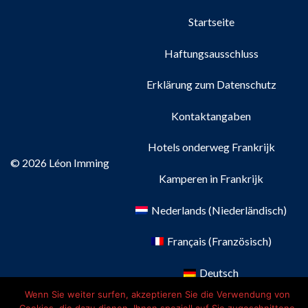
Startseite
Haftungsausschluss
Erklärung zum Datenschutz
Kontaktangaben
Hotels onderweg Frankrijk
© 2026 Léon Imming
Kamperen in Frankrijk
Nederlands
(
Niederländisch
)
Français
(
Französisch
)
Deutsch
Wenn Sie weiter surfen, akzeptieren Sie die Verwendung von
English
(
Englisch
)