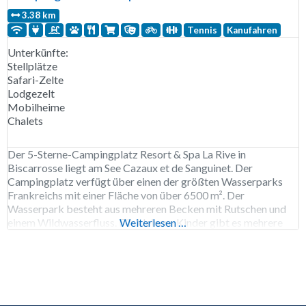
3.38 km
Tennis
Kanufahren
Unterkünfte:
Stellplätze
Safari-Zelte
Lodgezelt
Mobilheime
Chalets
Der 5-Sterne-Campingplatz Resort & Spa La Rive in
Biscarrosse liegt am See Cazaux et de Sanguinet. Der
Campingplatz verfügt über einen der größten Wasserparks
Frankreichs mit einer Fläche von über 6500 m². Der
Wasserpark besteht aus mehreren Becken mit Rutschen und
einem Wildwasserfluss. Für kleinere Kinder gibt es mehrere
Weiterlesen …
Wasserspielplätze. Entspannen Sie sich im Wellness-Center
mit Sauna, Hammam und Schönheitsbehandlungen.