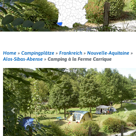
Home
»
Campingplätze
»
Frankreich
»
Nouvelle-Aquitaine
»
Alos-Sibas-Abense
»
Camping à la Ferme Carrique
Vorherige
Weit