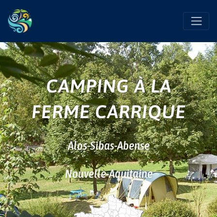
Favo
CAMPING À LA
FERME CARRIQUE
Alos-Sibas-Abense
Nouvelle-Aquitaine