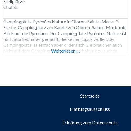
Stellplätze
Chalets
Campingplatz Pyrénées Nature in Oloron-Sainte-Marie. 3-
Sterne-Campingplatz am Rande von Oloron-Sainte-Marie mit
Blick auf die Pyrenäen. Der Campingplatz Pyrénées Nature ist
für Naturliebhaber gedacht, die keinen Luxus wollen, der
Campingplatz ist einfach aber ordentlich. Sie brauchen auch
nicht auf dem Campingplatz nach Unterhaltung zu suchen,
Weiterlesen …
denn die finden Sie in den Bergen der Pyrenäen. In der
Umgebung können Sie wandern, Mountainbike
Startseite
Haftungsausschluss
Erklärung zum Datenschutz