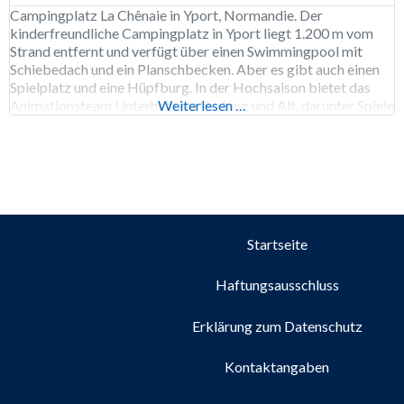
Campingplatz La Chênaie in Yport, Normandie. Der
kinderfreundliche Campingplatz in Yport liegt 1.200 m vom
Strand entfernt und verfügt über einen Swimmingpool mit
Schiebedach und ein Planschbecken. Aber es gibt auch einen
Spielplatz und eine Hüpfburg. In der Hochsaison bietet das
Animationsteam Unterhaltung für Jung und Alt, darunter Spiele
Weiterlesen …
und Sportturniere. Der Wanderweg GR 21 führt am
Campingplatz vorbei. Der
Startseite
Haftungsausschluss
Erklärung zum Datenschutz
Kontaktangaben