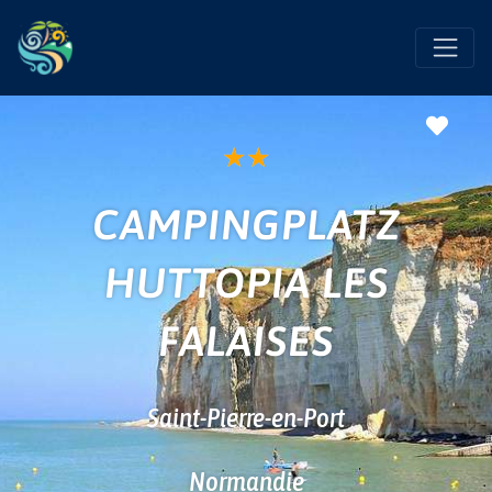
Favo
★
★
CAMPINGPLATZ
HUTTOPIA LES
FALAISES
Saint-Pierre-en-Port
Normandie