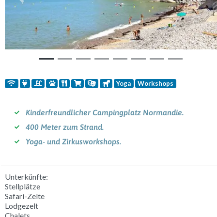
Vorherige
Weit
Yoga
Workshops
Kinderfreundlicher Campingplatz Normandie.
400 Meter zum Strand.
Yoga- und Zirkusworkshops.
Unterkünfte:
Stellplätze
Safari-Zelte
Lodgezelt
Chalets