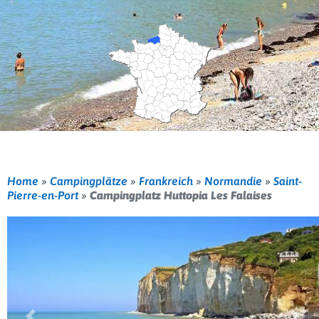
Home
»
Campingplätze
»
Frankreich
»
Normandie
»
Saint-
Pierre-en-Port
»
Campingplatz Huttopia Les Falaises