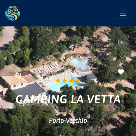
Favo
★
★
★
★
CAMPING LA VETTA
Porto-Vecchio