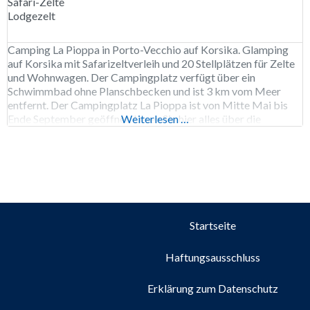
Safari-Zelte
Lodgezelt
Camping La Pioppa in Porto-Vecchio auf Korsika. Glamping
auf Korsika mit Safarizeltverleih und 20 Stellplätzen für Zelte
und Wohnwagen. Der Campingplatz verfügt über ein
Schwimmbad ohne Planschbecken und ist 3 km vom Meer
entfernt. Der Campingplatz La Pioppa ist von Mitte Mai bis
Ende September geöffnet. Lesen Sie hier alles über die
Weiterlesen …
Fährüberfahrt nach Korsika. 129 Stellplätze. Vermietung
Startseite
Haftungsausschluss
Erklärung zum Datenschutz