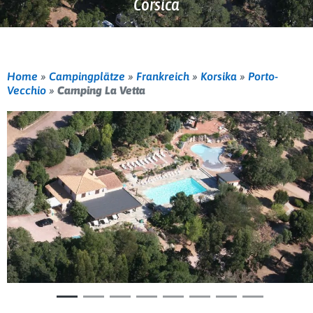
Corsica
Home
»
Campingplätze
»
Frankreich
»
Korsika
»
Porto-
Vecchio
»
Camping La Vetta
Vorherige
Weit