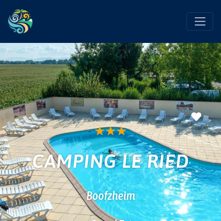
Favo
★
★
★
CAMPING LE RIED
Boofzheim