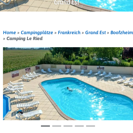
Grand Est
Home
»
Campingplätze
»
Frankreich
»
Grand Est
»
Boofzheim
»
Camping Le Ried
Vorherige
Weit