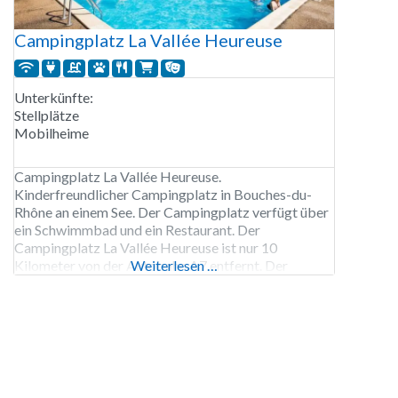
Campingplatz La Vallée Heureuse
Unterkünfte:
Stellplätze
Mobilheime
Campingplatz La Vallée Heureuse.
Kinderfreundlicher Campingplatz in Bouches-du-
Rhône an einem See. Der Campingplatz verfügt über
ein Schwimmbad und ein Restaurant. Der
Campingplatz La Vallée Heureuse ist nur 10
Kilometer von der Autobahn A7 entfernt. Der
Weiterlesen …
Campingplatz La Vallée Heureuse ist von Anfang
April bis Ende Oktober geöffnet. 180 Stellplätze.
Vermietung von Stellplätzen und Mobilheimen.