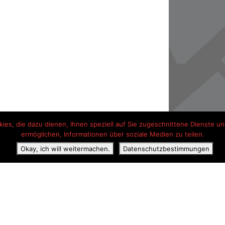
es, die dazu dienen, Ihnen speziell auf Sie zugeschnittene Dienste und
ermöglichen, Informationen über soziale Medien zu teilen.
Okay, ich will weitermachen.
Datenschutzbestimmungen
ss
Erklärung zum Datenschutz
Kontaktangaben
Hotel