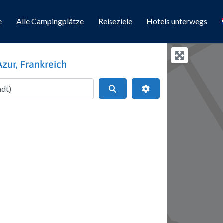
e
Alle Campingplätze
Reiseziele
Hotels unterwegs
zur, Frankreich
Suchen
Erweiterte Filter