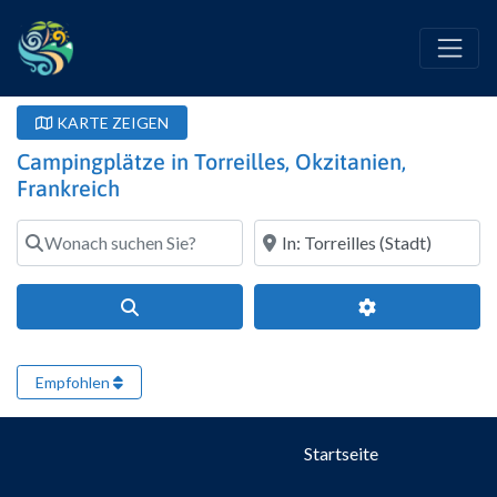
KARTE ZEIGEN
Campingplätze in Torreilles, Okzitanien,
Frankreich
Wonach suchen Sie?
Wo?
Suchen
Erweiterte Filte
Empfohlen
Startseite