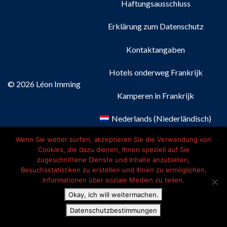
Haftungsausschluss
Erklärung zum Datenschutz
Kontaktangaben
Hotels onderweg Frankrijk
© 2026 Léon Imming
Kamperen in Frankrijk
Nederlands
(
Niederländisch
)
Wenn Sie weiter surfen, akzeptieren Sie die Verwendung von
Français
(
Französisch
)
Cookies, die dazu dienen, Ihnen speziell auf Sie
zugeschnittene Dienste und Inhalte anzubieten,
Deutsch
Besuchsstatistiken zu erstellen und Ihnen zu ermöglichen,
Informationen über soziale Medien zu teilen.
English
(
Englisch
)
Okay, ich will weitermachen.
Datenschutzbestimmungen