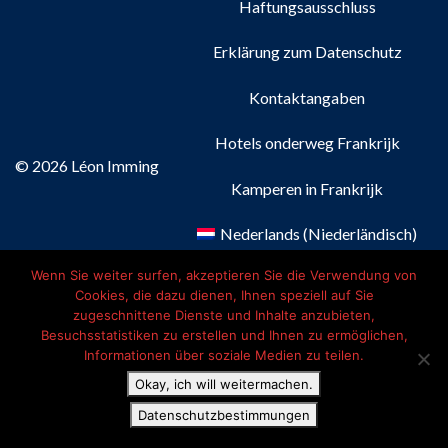
Haftungsausschluss
Erklärung zum Datenschutz
Kontaktangaben
Hotels onderweg Frankrijk
© 2026 Léon Imming
Kamperen in Frankrijk
Nederlands
(
Niederländisch
)
Wenn Sie weiter surfen, akzeptieren Sie die Verwendung von
Français
(
Französisch
)
Cookies, die dazu dienen, Ihnen speziell auf Sie
zugeschnittene Dienste und Inhalte anzubieten,
Deutsch
Besuchsstatistiken zu erstellen und Ihnen zu ermöglichen,
Informationen über soziale Medien zu teilen.
English
(
Englisch
)
Okay, ich will weitermachen.
Datenschutzbestimmungen