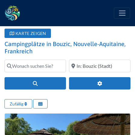
KARTE ZEIGEN
Campingplätze in Bouzic, Nouvelle-Aquitaine,
Frankreich
Wonach suchen Sie?
Wo?
Suchen
Erweiterte Filte
Zufällig