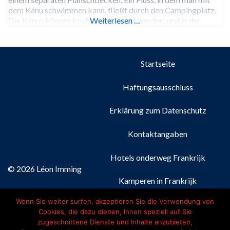
dem Kanu schwimmen kann, fließt durch den Campingplatz.
Die Kanus können kostenlos benutzt werden, und in der
Weiterlesen …
Hochsaison gibt es niederländischsprachige Unterhaltung.
Der Campingplatz Le Douzou verfügt über eine Ladestation
Startseite
Haftungsausschluss
Erklärung zum Datenschutz
Kontaktangaben
Hotels onderweg Frankrijk
© 2026 Léon Imming
Kamperen in Frankrijk
Wenn Sie weiter surfen, akzeptieren Sie die Verwendung von
Nederlands
(
Niederländisch
)
Cookies, die dazu dienen, Ihnen speziell auf Sie
zugeschnittene Dienste und Inhalte anzubieten,
Français
(
Französisch
)