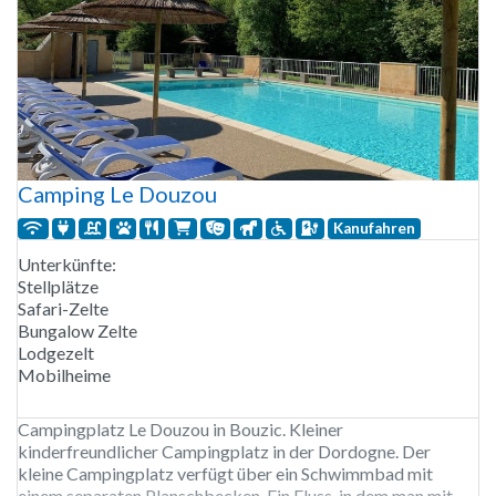
Camping Le Douzou
Kanufahren
Unterkünfte:
Stellplätze
Safari-Zelte
Bungalow Zelte
Lodgezelt
Mobilheime
Campingplatz Le Douzou in Bouzic. Kleiner
kinderfreundlicher Campingplatz in der Dordogne. Der
kleine Campingplatz verfügt über ein Schwimmbad mit
einem separaten Planschbecken. Ein Fluss, in dem man mit